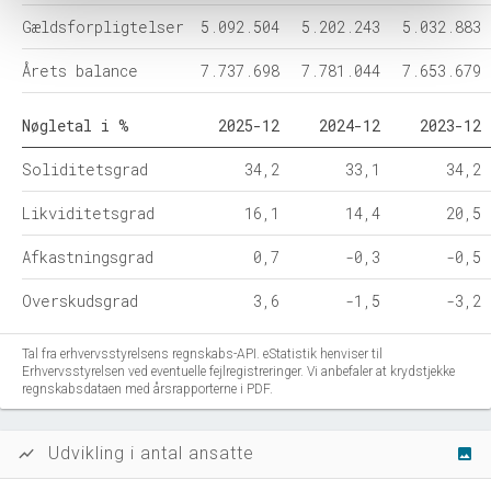
Gældsforpligtelser
5.092.504
5.202.243
5.032.883
Årets balance
7.737.698
7.781.044
7.653.679
Nøgletal i %
2025-12
2024-12
2023-12
Soliditetsgrad
34,2
33,1
34,2
Likviditetsgrad
16,1
14,4
20,5
Afkastningsgrad
0,7
-0,3
-0,5
Overskudsgrad
3,6
-1,5
-3,2
Tal fra erhvervsstyrelsens regnskabs-API. eStatistik henviser til
Erhvervsstyrelsen ved eventuelle fejlregistreringer. Vi anbefaler at krydstjekke
regnskabsdataen med årsrapporterne i PDF.
Udvikling i antal ansatte
show_chart
image