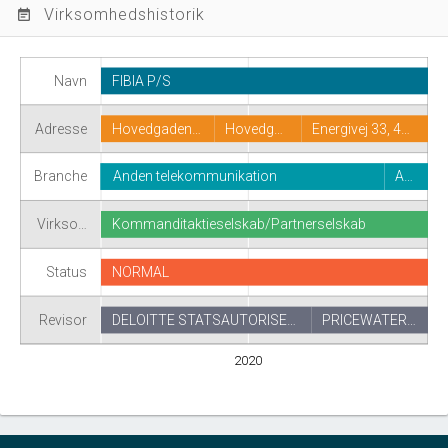
Virksomhedshistorik
event_note
Navn
FIBIA P/S
Adresse
Hovedgaden…
Hovedg…
Energivej 33, 4…
Branche
Anden telekommunikation
A…
Virkso…
Kommanditaktieselskab/Partnerselskab
Status
NORMAL
Revisor
DELOITTE STATSAUTORISE…
PRICEWATER…
2020