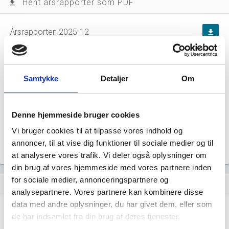
Hent årsrapporter som PDF
file_download
Årsrapporten 2025-12
file_download
Årsrapporten 2024-12
file_download
Samtykke
Detaljer
Om
Årsrapporten 2023-12
file_download
Årsrapporten 2022-12
file_download
Denne hjemmeside bruger cookies
Vi bruger cookies til at tilpasse vores indhold og
Årsrapporten 2021-12
file_download
annoncer, til at vise dig funktioner til sociale medier og til
at analysere vores trafik. Vi deler også oplysninger om
din brug af vores hjemmeside med vores partnere inden
for sociale medier, annonceringspartnere og
Regnskaber
assignment
analysepartnere. Vores partnere kan kombinere disse
data med andre oplysninger, du har givet dem, eller som
Resultat i 1000
2025-12
2024-12
2023-12
de har indsamlet fra din brug af deres tjenester.
DKK