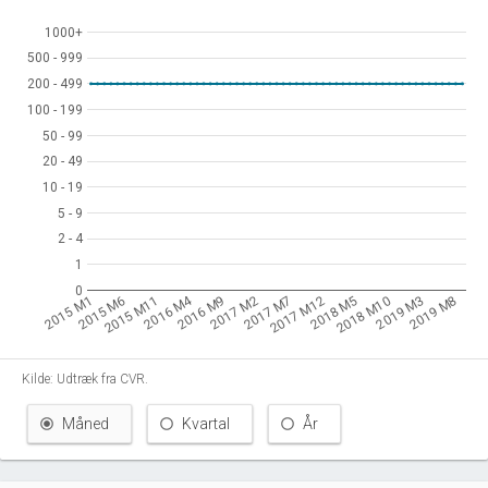
1000+
1000+
500 - 999
500 - 999
200 - 499
200 - 499
100 - 199
100 - 199
50 - 99
50 - 99
20 - 49
20 - 49
10 - 19
10 - 19
5 - 9
5 - 9
2 - 4
2 - 4
1
1
0
0
2016 M4
2015 M1
2015 M6
2015 M11
2016 M9
2017 M2
2017 M7
2017 M12
2018 M5
2018 M10
2019 M3
2019 M8
Kilde: Udtræk fra CVR.
Måned
Kvartal
År