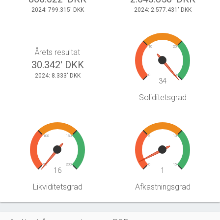
2024: 799.315' DKK
2024: 2.577.431' DKK
10
20
Årets resultat
30.342' DKK
2024: 8.333' DKK
0
30
34
Soliditetsgrad
100
150
5
10
50
200
0
15
16
1
Likviditetsgrad
Afkastningsgrad