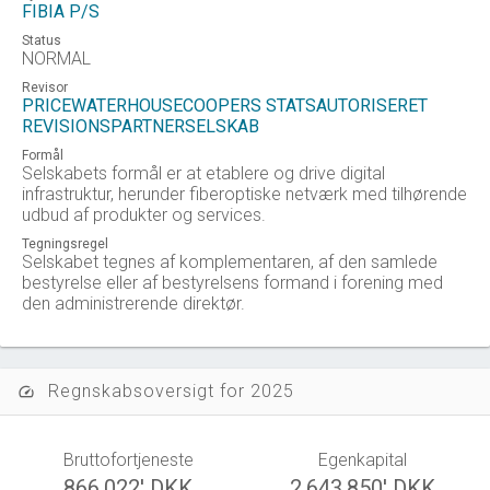
FIBIA P/S
Status
NORMAL
Revisor
PRICEWATERHOUSECOOPERS STATSAUTORISERET
REVISIONSPARTNERSELSKAB
Formål
Selskabets formål er at etablere og drive digital
infrastruktur, herunder fiberoptiske netværk med tilhørende
udbud af produkter og services.
Tegningsregel
Selskabet tegnes af komplementaren, af den samlede
bestyrelse eller af bestyrelsens formand i forening med
den administrerende direktør.
Regnskabsoversigt for 2025
speed
Bruttofortjeneste
Egenkapital
866.022' DKK
2.643.850' DKK