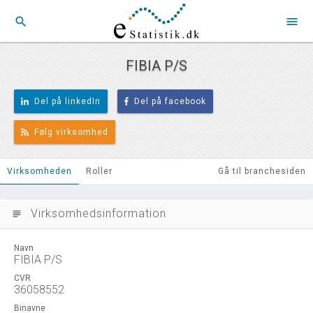
search
menu
FIBIA P/S
Del på linkedIn
Del på facebook
Følg virksomhed
Virksomheden
Roller
Gå til branchesiden
Virksomhedsinformation
subject
Navn
FIBIA P/S
CVR
36058552
Binavne