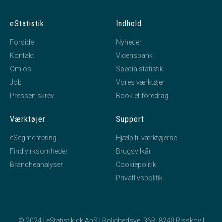
eStatistik
Indhold
Forside
Nyheder
Kontakt
Vidensbank
Om os
Specialstatistik
Job
Vores værktøjer
Pressen skrev
Book et foredrag
Værktøjer
Support
eSegmentering
Hjælp til værktøjerne
Find virksomheder
Brugsvilkår
Brancheanalyser
Cookiepolitik
Privatlivspolitik
© 2024 | eStatistik.dk ApS | Rolighedsvej 36B, 8240 Risskov |