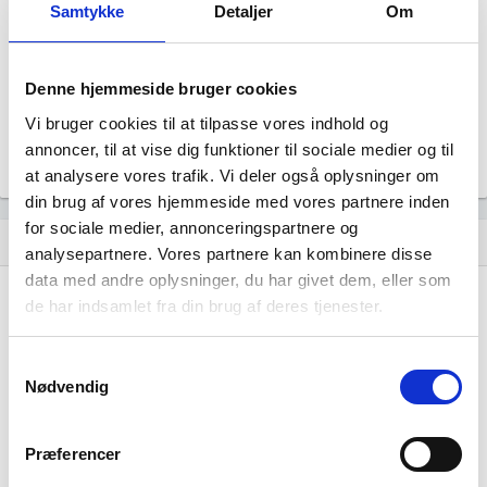
Samtykke
Detaljer
Om
Ophørt
Revisor
Uoplyst
Denne hjemmeside bruger cookies
Formål
Uoplyst
Vi bruger cookies til at tilpasse vores indhold og
Tegningsregel
annoncer, til at vise dig funktioner til sociale medier og til
Uoplyst
at analysere vores trafik. Vi deler også oplysninger om
din brug af vores hjemmeside med vores partnere inden
for sociale medier, annonceringspartnere og
Udvikling i antal ansatte
show_chart
analysepartnere. Vores partnere kan kombinere disse
data med andre oplysninger, du har givet dem, eller som
de har indsamlet fra din brug af deres tjenester.
Samtykkevalg
Nødvendig
FIXKO har ikke haft nogen beskæftigelse
endnu. Vi kan derfor ikke generere figuren
Præferencer
for denne virksomhed.