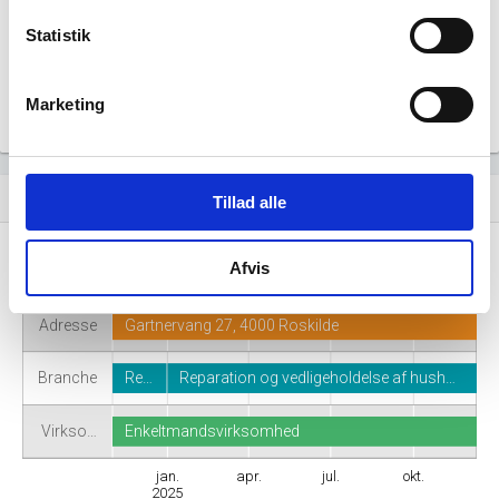
Statistik
Marketing
Virksomhedshistorik
event_note
Tillad alle
Afvis
Navn
FIXKO
Adresse
Gartnervang 27, 4000 Roskilde
Branche
Re…
Reparation og vedligeholdelse af hush…
Virkso…
Enkeltmandsvirksomhed
jan.
apr.
jul.
okt.
2025