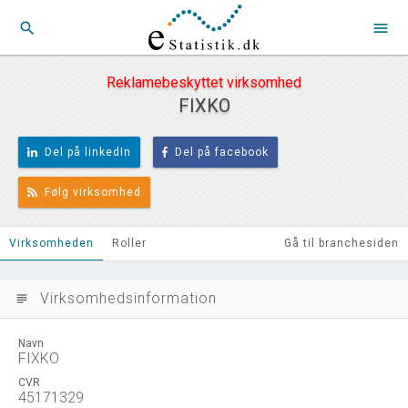
search
menu
Reklamebeskyttet virksomhed
FIXKO
Del på linkedIn
Del på facebook
Følg virksomhed
Virksomheden
Roller
Gå til branchesiden
Virksomhedsinformation
subject
Navn
FIXKO
CVR
45171329