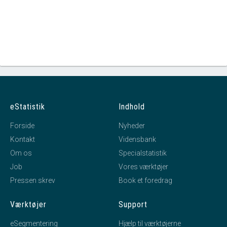
eStatistik
Indhold
Forside
Nyheder
Kontakt
Vidensbank
Om os
Specialstatistik
Job
Vores værktøjer
Pressen skrev
Book et foredrag
Værktøjer
Support
eSegmentering
Hjælp til værktøjerne