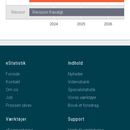
Revisor
Revision fravalgt
2024
2025
2026
eStatistik
Indhold
Forside
Nyheder
Kontakt
Vidensbank
Om os
Specialstatistik
Job
Vores værktøjer
Pressen skrev
Book et foredrag
Værktøjer
Support