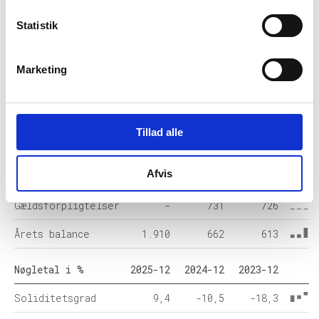
Årets Resultat
250
43
-252
Statistik
Balance i 1000 DKK
2025-12
2024-12
2023-12
Marketing
Anlægsaktiver
675
151
50
Omsætningsaktiver
1.235
511
563
Tillad alle
Egenkapital
180
-69
-112
Hensatte
14
-
-
Afvis
forpligtelser
Gældsforpligtelser
-
731
726
Årets balance
1.910
662
613
Nøgletal i %
2025-12
2024-12
2023-12
Soliditetsgrad
9,4
-10,5
-18,3