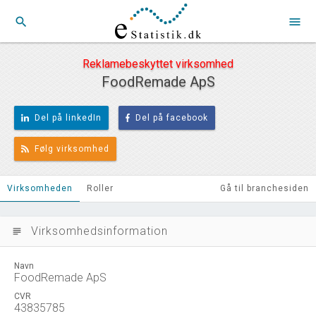
search
menu
Reklamebeskyttet virksomhed
FoodRemade ApS
Del på linkedIn
Del på facebook
Følg virksomhed
Virksomheden
Roller
Gå til branchesiden
Virksomhedsinformation
subject
Navn
FoodRemade ApS
CVR
43835785