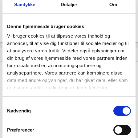
Samtykke
Detaljer
Om
Årsrapporten 2024-12
file_download
Denne hjemmeside bruger cookies
Årsrapporten 2023-12
file_download
Vi bruger cookies til at tilpasse vores indhold og
annoncer, til at vise dig funktioner til sociale medier og til
at analysere vores trafik. Vi deler også oplysninger om
Regnskaber
assignment
din brug af vores hjemmeside med vores partnere inden
for sociale medier, annonceringspartnere og
Resultat i 1000
analysepartnere. Vores partnere kan kombinere disse
2025-12
2024-12
2023-12
DKK
data med andre oplysninger, du har givet dem, eller som
de har indsamlet fra din brug af deres tjenester.
Nettoomsætning
-
-
-
Bruttofortjeneste
974
413
46
Samtykkevalg
Nødvendig
Driftsresultat
157
60
-320
(EBIT)
Præferencer
Resultat før skat
322
56
-324