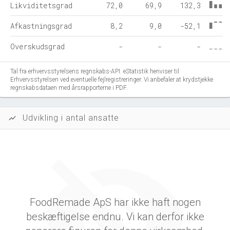
Likviditetsgrad
72,0
69,9
132,3
Afkastningsgrad
8,2
9,0
-52,1
Overskudsgrad
-
-
-
Tal fra erhvervsstyrelsens regnskabs-API. eStatistik henviser til
Erhvervsstyrelsen ved eventuelle fejlregistreringer. Vi anbefaler at krydstjekke
regnskabsdataen med årsrapporterne i PDF.
Udvikling i antal ansatte
show_chart
FoodRemade ApS har ikke haft nogen
beskæftigelse endnu. Vi kan derfor ikke