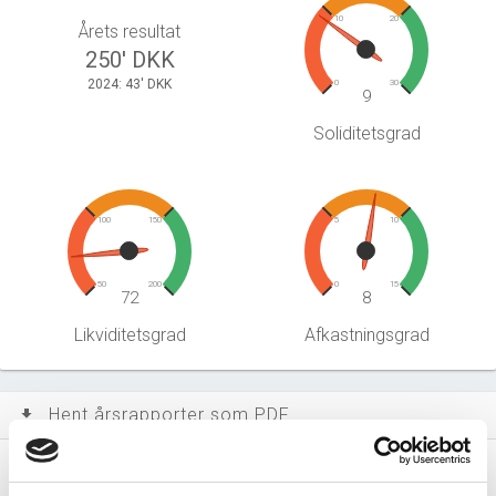
10
20
Årets resultat
250' DKK
2024: 43' DKK
0
30
9
Soliditetsgrad
100
150
5
10
50
200
0
15
72
8
Likviditetsgrad
Afkastningsgrad
Hent årsrapporter som PDF
file_download
Årsrapporten 2025-12
file_download