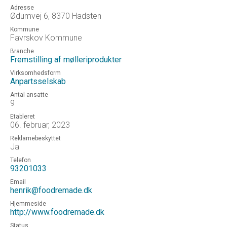
Adresse
Ødumvej 6, 8370 Hadsten
Kommune
Favrskov Kommune
Branche
Fremstilling af mølleriprodukter
Virksomhedsform
Anpartsselskab
Antal ansatte
9
Etableret
06. februar, 2023
Reklamebeskyttet
Ja
Telefon
93201033
Email
henrik@foodremade.dk
Hjemmeside
http://www.foodremade.dk
Status