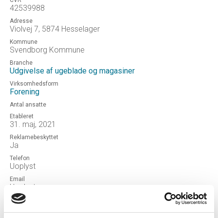
CVR
42539988
Adresse
Violvej 7, 5874 Hesselager
Kommune
Svendborg Kommune
Branche
Udgivelse af ugeblade og magasiner
Virksomhedsform
Forening
Antal ansatte
Etableret
31. maj, 2021
Reklamebeskyttet
Ja
Telefon
Uoplyst
Email
Uoplyst
Hjemmeside
Foreningen Månedsavisen Gudmekongens Land