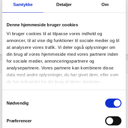
Status
Samtykke
Detaljer
Om
Aktiv
Revisor
Uoplyst
Denne hjemmeside bruger cookies
Formål
Uoplyst
Vi bruger cookies til at tilpasse vores indhold og
Tegningsregel
annoncer, til at vise dig funktioner til sociale medier og til
Uoplyst
at analysere vores trafik. Vi deler også oplysninger om
din brug af vores hjemmeside med vores partnere inden
for sociale medier, annonceringspartnere og
Udvikling i antal ansatte
show_chart
analysepartnere. Vores partnere kan kombinere disse
data med andre oplysninger, du har givet dem, eller som
de har indsamlet fra din brug af deres tjenester.
Samtykkevalg
Nødvendig
Foreningen Månedsavisen Gudmekongens
Land har ikke haft nogen beskæftigelse
Præferencer
endnu. Vi kan derfor ikke generere figuren