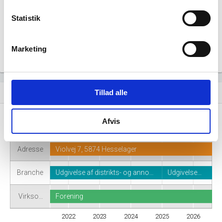
for denne virksomhed.
Statistik
Marketing
Virksomhedshistorik
Tillad alle
event_note
Afvis
Navn
Foreningen Månedsavisen Gudmekongens Land
Adresse
Violvej 7, 5874 Hesselager
Branche
Udgivelse af distrikts- og anno…
Udgivelse…
Virkso…
Forening
2022
2023
2024
2025
2026