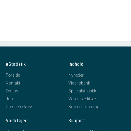
eStatistik
Indhold
Forside
Nyheder
Kontakt
Vidensbank
Om os
Specialstatistik
Job
Vores værktøjer
Pressen skrev
Book et foredrag
Værktøjer
Support