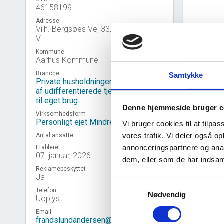
46158199
Adresse
Vilh. Bergsøes Vej 33, 8210 Aarhus
V
Kommune
Aarhus Kommune
Branche
Samtykke
Private husholdningers produktion
af udifferentierede tjenesteydelser
til eget brug
Denne hjemmeside bruger c
Virksomhedsform
Personligt ejet Mindre Virksomhed
Vi bruger cookies til at tilpas
vores trafik. Vi deler også 
Antal ansatte
annonceringspartnere og anal
Etableret
Virk
07. januar, 2026
event_note
dem, eller som de har indsaml
Reklamebeskyttet
Ja
Samtykkevalg
Telefon
Nødvendig
Uoplyst
Email
frandslundandersen@gmail.com