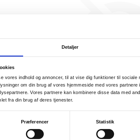
Frands PMV har ikke ha
beskæftigelse endnu. Vi ka
generere figuren for denne
Detaljer
ookies
se vores indhold og annoncer, til at vise dig funktioner til sociale
oplysninger om din brug af vores hjemmeside med vores partnere i
ysepartnere. Vores partnere kan kombinere disse data med andr
somhedshistorik
et fra din brug af deres tjenester.
Navn
Frands PMV
Præferencer
Statistik
Adresse
Vilh. Bergsøes Vej 33, 8210 Aarhus V