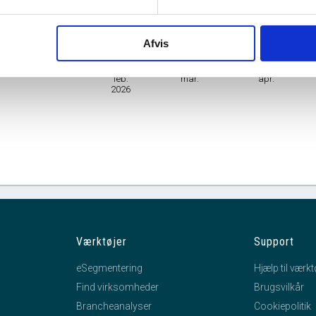
Branche
Private husholdningers produktion af udifferentierede tjen
Afvis
mhedsform
Personligt ejet Mindre Virksomhed
feb.
mar.
apr.
2026
Værktøjer
Support
eSegmentering
Hjælp til værkt
Find virksomheder
Brugsvilkår
Brancheanalyser
Cookiepolitik