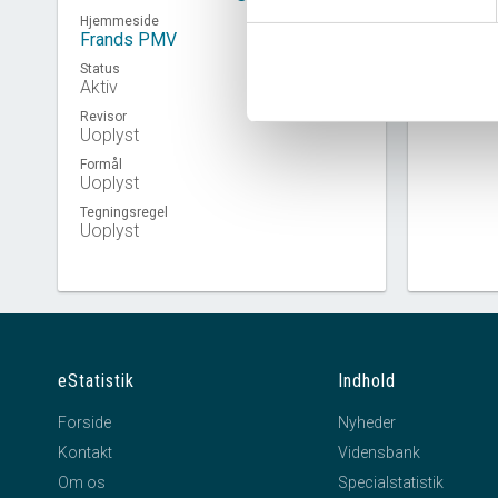
Hjemmeside
Frands PMV
Status
Virkso
Aktiv
Revisor
Uoplyst
Formål
Uoplyst
Tegningsregel
Uoplyst
eStatistik
Indhold
Forside
Nyheder
Kontakt
Vidensbank
Om os
Specialstatistik