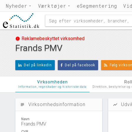
Nyheder
Værktøjer
eSegmentering
Vi
Reklamebeskyttet virksomhed
error
Frands PMV
Del på linkedIn
Del på facebook
Følg virks
Virksomheden
Rol
Information, regnskaber og historiske data
Direktion, bestyrelse og
Virksomhedsinformation
Udvi
subject
show_chart
Navn
Frands PMV
CVR