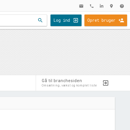
mail
phone
location_on
help
search
Log ind
Opret bruger
Gå til branchesiden
Omsætning, vækst og komplet liste