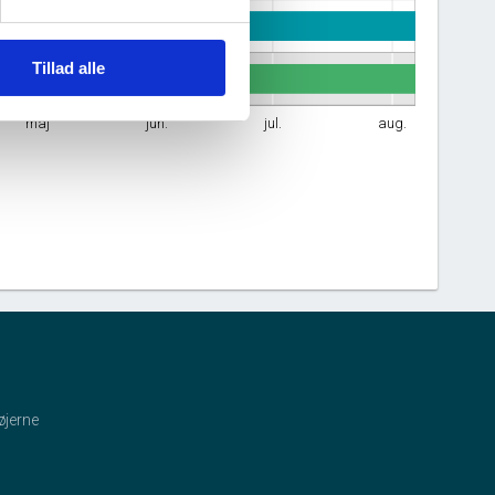
esteydelser til eget brug
Tillad alle
maj
jun.
jul.
aug.
øjerne