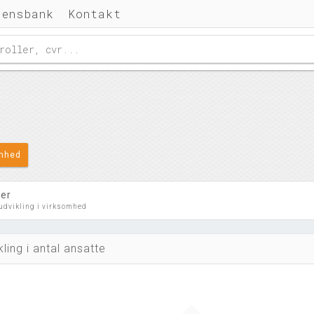
densbank
Kontakt
omhed
ler
 udvikling i virksomhed
kling i antal ansatte