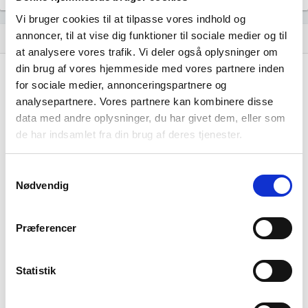
Vi bruger cookies til at tilpasse vores indhold og
annoncer, til at vise dig funktioner til sociale medier og til
Regnskaber
assignment
at analysere vores trafik. Vi deler også oplysninger om
din brug af vores hjemmeside med vores partnere inden
Resultat i 1000 DKK
2025-12
for sociale medier, annonceringspartnere og
Nettoomsætning
-
analysepartnere. Vores partnere kan kombinere disse
data med andre oplysninger, du har givet dem, eller som
Bruttofortjeneste
-112
de har indsamlet fra din brug af deres tjenester.
Driftsresultat (EBIT)
-
Samtykkevalg
Resultat før skat
-598
Nødvendig
Årets Resultat
-598
Præferencer
Balance i 1000 DKK
2025-12
Statistik
Anlægsaktiver
-
Omsætningsaktiver
20