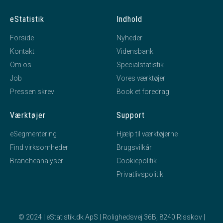
eStatistik
Indhold
Forside
Nyheder
Kontakt
Vidensbank
Om os
Specialstatistik
Job
Vores værktøjer
Pressen skrev
Book et foredrag
Værktøjer
Support
eSegmentering
Hjælp til værktøjerne
Find virksomheder
Brugsvilkår
Brancheanalyser
Cookiepolitik
Privatlivspolitik
© 2024 | eStatistik.dk ApS | Rolighedsvej 36B, 8240 Risskov |