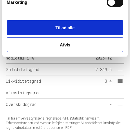
Marketing
Egenkapital
-578
Hensatte forpligtelser
-
Tillad alle
Gældsforpligtelser
598
Årets balance
20
Afvis
Nøgletal i %
2025-12
Soliditetsgrad
-2.849,5
Likviditetsgrad
3,4
Afkastningsgrad
-
Overskudsgrad
-
Tal fra erhvervsstyrelsens regnskabs-API. eStatistik henviser til
Erhvervsstyrelsen ved eventuelle fejlregistreringer. Vi anbefaler at krydstjekke
regnskabsdataen med årsrapporterne i PDF.