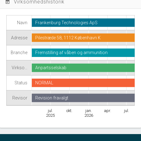
Virksomhedshistorik
event_note
Navn
Frankenburg Technologies ApS
Adresse
Pilestræde 58, 1112 København K
Branche
Fremstilling af våben og ammunition
Virkso…
Anpartsselskab
Status
NORMAL
Revisor
Revision fravalgt
jul.
okt.
jan.
apr.
jul.
2025
2026