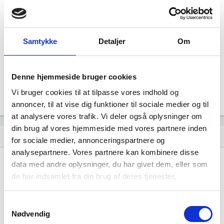
Hjemmeside
FREDERIKSBERG CHOKOLADE V/TINA JACOBSEN
Status
Aktiv
Samtykke
Detaljer
Om
Revisor
Uoplyst
Formål
Uoplyst
Denne hjemmeside bruger cookies
Tegningsregel
Vi bruger cookies til at tilpasse vores indhold og
Uoplyst
annoncer, til at vise dig funktioner til sociale medier og til
at analysere vores trafik. Vi deler også oplysninger om
din brug af vores hjemmeside med vores partnere inden
Udvikling i antal ansatte
show_chart
image
for sociale medier, annonceringspartnere og
analysepartnere. Vores partnere kan kombinere disse
data med andre oplysninger, du har givet dem, eller som
1000+
1000+
de har indsamlet fra din brug af deres tjenester.
500 - 999
500 - 999
200 - 499
200 - 499
Samtykkevalg
100 - 199
100 - 199
Nødvendig
50 - 99
50 - 99