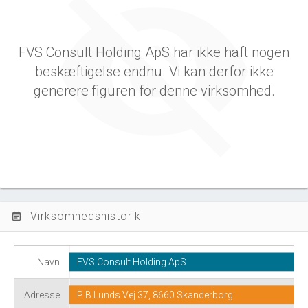
FVS Consult Holding ApS har ikke haft nogen
beskæftigelse endnu. Vi kan derfor ikke
generere figuren for denne virksomhed.
Virksomhedshistorik
event_note
Navn
FVS Consult Holding ApS
Adresse
P B Lunds Vej 37, 8660 Skanderborg