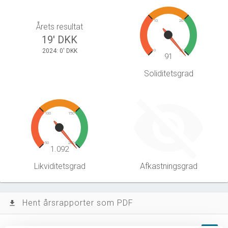
10
20
Årets resultat
19' DKK
2024: 0' DKK
0
30
91
Soliditetsgrad
100
150
50
200
1.092
Likviditetsgrad
Afkastningsgrad
Hent årsrapporter som PDF
file_download