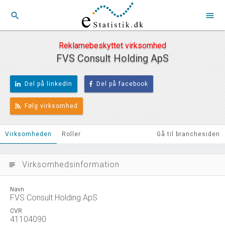
search
menu
Reklamebeskyttet virksomhed
FVS Consult Holding ApS
Del på linkedIn
Del på facebook
Følg virksomhed
Virksomheden
Roller
Gå til branchesiden
Virksomhedsinformation
subject
Navn
FVS Consult Holding ApS
CVR
41104090