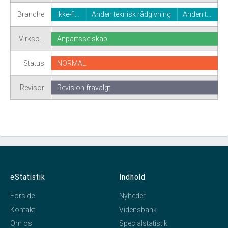
Branche
Ikke-fi…
Anden teknisk rådgivning
Anden t…
Virkso…
Anpartsselskab
Status
NORMAL
Revisor
Revision fravalgt
eStatistik
Indhold
Forside
Nyheder
Kontakt
Vidensbank
Om os
Specialstatistik