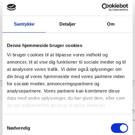
Årsrapporten 2025-12
file_download
Årsrapporten 2024-12
file_download
Samtykke
Detaljer
Om
Årsrapporten 2023-12
file_download
Denne hjemmeside bruger cookies
Årsrapporten 2022-12
file_download
Vi bruger cookies til at tilpasse vores indhold og
annoncer, til at vise dig funktioner til sociale medier og til
Årsrapporten 2021-12
file_download
at analysere vores trafik. Vi deler også oplysninger om
din brug af vores hjemmeside med vores partnere inden
for sociale medier, annonceringspartnere og
analysepartnere. Vores partnere kan kombinere disse
Regnskaber
assignment
data med andre oplysninger, du har givet dem, eller som
de har indsamlet fra din brug af deres tjenester.
Resultat i 1000
2025-12
2024-12
2023-12
2022
DKK
Samtykkevalg
Nettoomsætning
-
-
-
Nødvendig