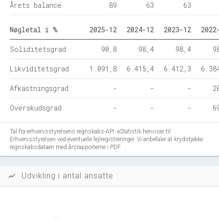
Årets balance
89
63
63
Nøgletal i %
2025-12
2024-12
2023-12
2022
Soliditetsgrad
90,8
98,4
98,4
9
Likviditetsgrad
1.091,8
6.415,4
6.412,3
6.38
Afkastningsgrad
-
-
-
2
Overskudsgrad
-
-
-
6
Tal fra erhvervsstyrelsens regnskabs-API. eStatistik henviser til
Erhvervsstyrelsen ved eventuelle fejlregistreringer. Vi anbefaler at krydstjekke
regnskabsdataen med årsrapporterne i PDF.
Udvikling i antal ansatte
show_chart