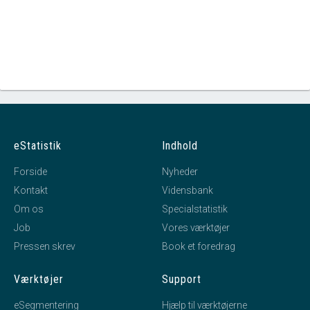
eStatistik
Indhold
Forside
Nyheder
Kontakt
Vidensbank
Om os
Specialstatistik
Job
Vores værktøjer
Pressen skrev
Book et foredrag
Værktøjer
Support
eSegmentering
Hjælp til værktøjerne