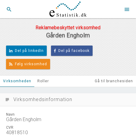
search
menu
Reklamebeskyttet virksomhed
Gården Engholm
Del på linkedIn
Del på facebook
Følg virksomhed
Virksomheden
Roller
Gå til branchesiden
Virksomhedsinformation
subject
Navn
Gården Engholm
CVR
40818510