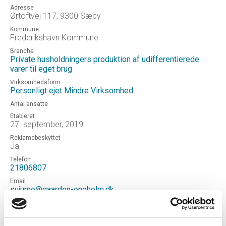
Adresse
Ørtoftvej 117, 9300 Sæby
Kommune
Frederikshavn Kommune
Branche
Private husholdningers produktion af udifferentierede
varer til eget brug
Virksomhedsform
Personligt ejet Mindre Virksomhed
Antal ansatte
Etableret
27. september, 2019
Reklamebeskyttet
Ja
Telefon
21806807
Email
sujumo@gaarden-engholm.dk
Hjemmeside
http://www.gaarden-engholm.dk
Status