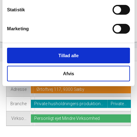
Statistik
Marketing
Virksomhedshistorik
event_note
Tillad alle
Afvis
Navn
Gården Engholm
Adresse
Ørtoftvej 117, 9300 Sæby
Branche
Private husholdningers produktion…
Private…
Virkso…
Personligt ejet Mindre Virksomhed