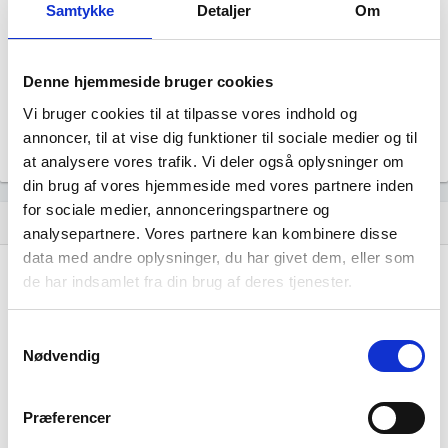
Samtykke
Detaljer
Om
Aktiv
Revisor
Uoplyst
Denne hjemmeside bruger cookies
Formål
Uoplyst
Vi bruger cookies til at tilpasse vores indhold og
Tegningsregel
annoncer, til at vise dig funktioner til sociale medier og til
Uoplyst
at analysere vores trafik. Vi deler også oplysninger om
din brug af vores hjemmeside med vores partnere inden
for sociale medier, annonceringspartnere og
Udvikling i antal ansatte
show_chart
analysepartnere. Vores partnere kan kombinere disse
data med andre oplysninger, du har givet dem, eller som
de har indsamlet fra din brug af deres tjenester.
Samtykkevalg
Nødvendig
Gården Engholm har ikke haft nogen
beskæftigelse endnu. Vi kan derfor ikke
Præferencer
generere figuren for denne virksomhed.