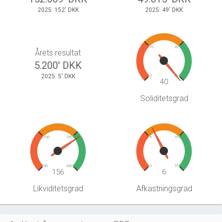
2025: 152' DKK
2025: 49' DKK
10
20
Årets resultat
5.200' DKK
2025: 5' DKK
0
30
40
Soliditetsgrad
100
150
5
10
50
200
0
15
156
6
Likviditetsgrad
Afkastningsgrad