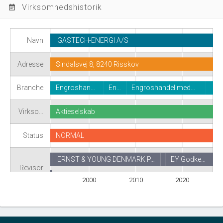
Virksomhedshistorik
event_note
Navn
GASTECH-ENERGI A/S
Adresse
Sindalsvej 8, 8240 Risskov
Branche
Engroshan…
En…
Engroshandel med…
Virkso…
Aktieselskab
Status
NORMAL
ERNST & YOUNG DENMARK P…
EY Godke…
Revisor
ERNST & YOUNG DENMARK P/S
2000
2010
2020