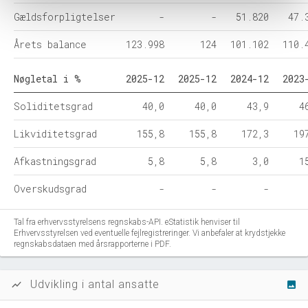
Gældsforpligtelser
-
-
51.820
47.
Årets balance
123.998
124
101.102
110.
Nøgletal i %
2025-12
2025-12
2024-12
2023
Soliditetsgrad
40,0
40,0
43,9
4
Likviditetsgrad
155,8
155,8
172,3
19
Afkastningsgrad
5,8
5,8
3,0
1
Overskudsgrad
-
-
-
Tal fra erhvervsstyrelsens regnskabs-API. eStatistik henviser til
Erhvervsstyrelsen ved eventuelle fejlregistreringer. Vi anbefaler at krydstjekke
regnskabsdataen med årsrapporterne i PDF.
Udvikling i antal ansatte
show_chart
image