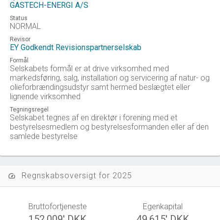
GASTECH-ENERGI A/S
Status
NORMAL
Revisor
EY Godkendt Revisionspartnerselskab
Formål
Selskabets formål er at drive virksomhed med
markedsføring, salg, installation og servicering af natur- og
olieforbrændingsudstyr samt hermed beslægtet eller
lignende virksomhed
Tegningsregel
Selskabet tegnes af en direktør i forening med et
bestyrelsesmedlem og bestyrelsesformanden eller af den
samlede bestyrelse
Regnskabsoversigt for 2025
speed
Bruttofortjeneste
Egenkapital
152.009' DKK
49.615' DKK