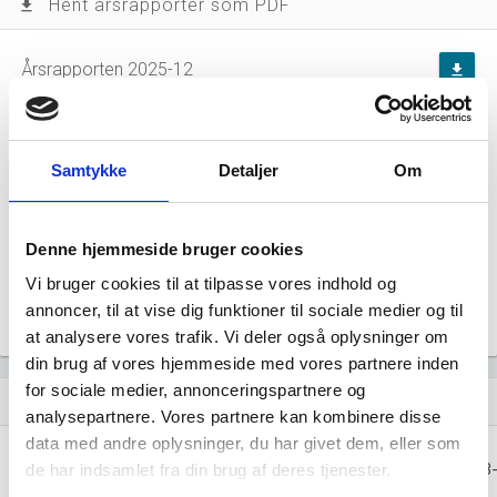
Hent årsrapporter som PDF
file_download
Årsrapporten 2025-12
file_download
Årsrapporten 2025-12
file_download
Samtykke
Detaljer
Om
Årsrapporten 2024-12
file_download
Årsrapporten 2023-12
file_download
Denne hjemmeside bruger cookies
Vi bruger cookies til at tilpasse vores indhold og
Årsrapporten 2022-12
file_download
annoncer, til at vise dig funktioner til sociale medier og til
at analysere vores trafik. Vi deler også oplysninger om
din brug af vores hjemmeside med vores partnere inden
for sociale medier, annonceringspartnere og
Regnskaber
assignment
analysepartnere. Vores partnere kan kombinere disse
data med andre oplysninger, du har givet dem, eller som
Resultat i 1000
2025-12
2025-12
2024-12
2023
de har indsamlet fra din brug af deres tjenester.
DKK