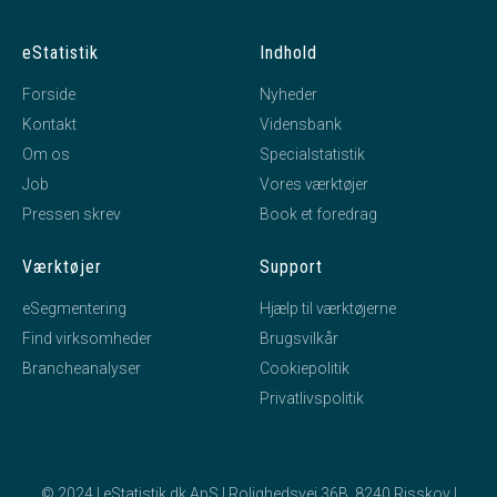
eStatistik
Indhold
Forside
Nyheder
Kontakt
Vidensbank
Om os
Specialstatistik
Job
Vores værktøjer
Pressen skrev
Book et foredrag
Værktøjer
Support
eSegmentering
Hjælp til værktøjerne
Find virksomheder
Brugsvilkår
Brancheanalyser
Cookiepolitik
Privatlivspolitik
© 2024 | eStatistik.dk ApS | Rolighedsvej 36B, 8240 Risskov |