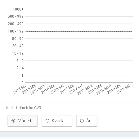
1000+
1000+
500 - 999
500 - 999
200 - 499
200 - 499
100 - 199
100 - 199
50 - 99
50 - 99
20 - 49
20 - 49
10 - 19
10 - 19
5 - 9
5 - 9
2 - 4
2 - 4
1
1
0
0
2016 M4
2015 M1
2015 M6
2015 M11
2016 M9
2017 M2
2017 M7
2017 M12
2018 M5
2018 M10
2019 M3
2019 M8
Kilde: Udtræk fra CVR.
Måned
Kvartal
År