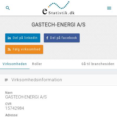
search
menu
GASTECH-ENERGI A/S
Del på linkedIn
Del på facebook
Følg virksomhed
Virksomheden
Roller
Gå til branchesiden
Virksomhedsinformation
subject
Navn
GASTECH-ENERGI A/S
CVR
15742984
Adresse