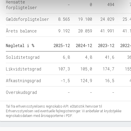
Hensatte
-
0
494
forpligtelser
Gældsforpligtelser
8.565
19.100
24.029
25.
Årets balance
9.192
20.059
41.991
41.
Nøgletal i %
2025-12
2024-12
2023-12
2022
Soliditetsgrad
6,8
4,8
41,6
3
Likviditetsgrad
107,3
105,0
174,7
15
Afkastningsgrad
-1,5
124,9
16,5
Overskudsgrad
-
-
-
Tal fra erhvervsstyrelsens regnskabs-API. eStatistik henviser til
Erhvervsstyrelsen ved eventuelle fejlregistreringer. Vi anbefaler at krydstjekke
regnskabsdataen med årsrapporterne i PDF.