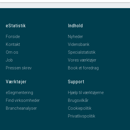
eStatistik
Indhold
Forside
Nyheder
Kontakt
Vidensbank
Om os
Specialstatistik
Job
Vores værktøjer
Pressen skrev
Book et foredrag
Værktøjer
Support
eSegmentering
Hjælp til værktøjerne
Find virksomheder
Brugsvilkår
Brancheanalyser
Cookiepolitik
Privatlivspolitik