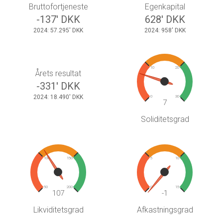
Bruttofortjeneste
Egenkapital
-137' DKK
628' DKK
2024: 57.295' DKK
2024: 958' DKK
10
20
Årets resultat
-331' DKK
2024: 18.490' DKK
0
30
7
Soliditetsgrad
100
150
5
10
50
200
0
15
107
-1
Likviditetsgrad
Afkastningsgrad