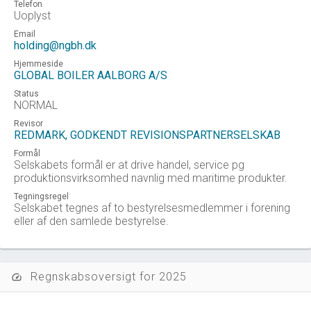
Telefon
Uoplyst
Email
holding@ngbh.dk
Hjemmeside
GLOBAL BOILER AALBORG A/S
Status
NORMAL
Revisor
REDMARK, GODKENDT REVISIONSPARTNERSELSKAB
Formål
Selskabets formål er at drive handel, service pg
produktionsvirksomhed navnlig med maritime produkter.
Tegningsregel
Selskabet tegnes af to bestyrelsesmedlemmer i forening
eller af den samlede bestyrelse.
Regnskabsoversigt for 2025
speed