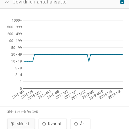
Udvikling i antal ansatte
show_chart
image
1000+
1000+
500 - 999
500 - 999
200 - 499
200 - 499
100 - 199
100 - 199
50 - 99
50 - 99
20 - 49
20 - 49
10 - 19
10 - 19
5 - 9
5 - 9
2 - 4
2 - 4
1
1
0
0
2016 M4
2015 M1
2015 M6
2015 M11
2016 M9
2017 M2
2017 M7
2017 M12
2018 M5
2018 M10
2019 M3
2019 M8
Kilde: Udtræk fra CVR.
Måned
Kvartal
År