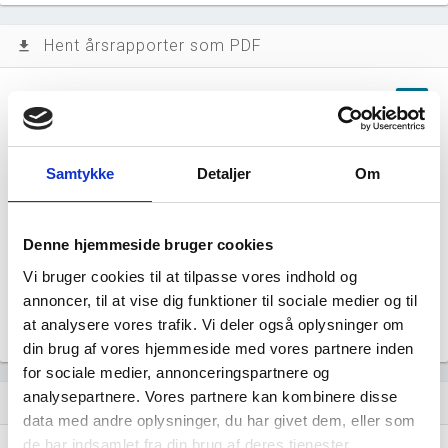
Hent årsrapporter som PDF
file_download
Årsrapporten 2025-12
file_download
Årsrapporten 2024-12
file_download
Samtykke
Detaljer
Om
Årsrapporten 2023-12
file_download
Denne hjemmeside bruger cookies
Årsrapporten 2022-12
file_download
Vi bruger cookies til at tilpasse vores indhold og
annoncer, til at vise dig funktioner til sociale medier og til
Årsrapporten 2021-12
file_download
at analysere vores trafik. Vi deler også oplysninger om
din brug af vores hjemmeside med vores partnere inden
for sociale medier, annonceringspartnere og
analysepartnere. Vores partnere kan kombinere disse
Regnskaber
assignment
data med andre oplysninger, du har givet dem, eller som
de har indsamlet fra din brug af deres tjenester.