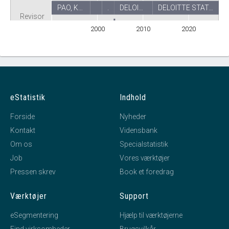
PAO, K…
.
DELOI…
DELOITTE STAT…
Revisor
2000
2010
2020
eStatistik
Indhold
Forside
Nyheder
Kontakt
Vidensbank
Om os
Specialstatistik
Job
Vores værktøjer
Pressen skrev
Book et foredrag
Værktøjer
Support
eSegmentering
Hjælp til værktøjerne