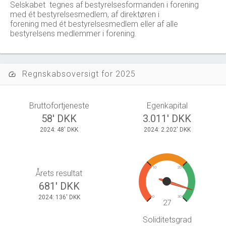
Selskabet tegnes af bestyrelsesformanden i forening
med ét bestyrelsesmedlem, af direktøren i
forening med ét bestyrelsesmedlem eller af alle
bestyrelsens medlemmer i forening.
Regnskabsoversigt for 2025
speed
Bruttofortjeneste
Egenkapital
58' DKK
3.011' DKK
2024: 48' DKK
2024: 2.202' DKK
10
20
Årets resultat
681' DKK
2024: 136' DKK
0
30
27
Soliditetsgrad