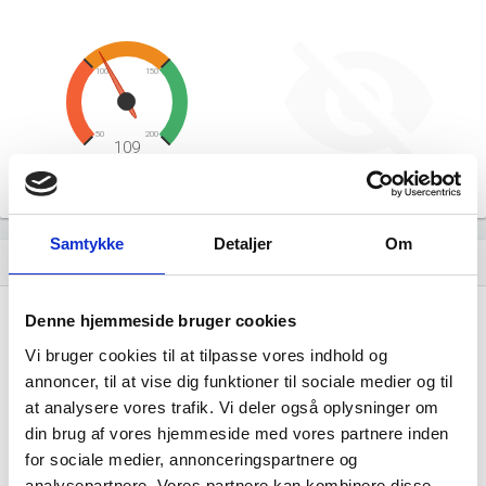
100
150
50
200
109
Likviditetsgrad
Afkastningsgrad
Samtykke
Detaljer
Om
Hent årsrapporter som PDF
file_download
Denne hjemmeside bruger cookies
Årsrapporten 2025-12
file_download
Vi bruger cookies til at tilpasse vores indhold og
annoncer, til at vise dig funktioner til sociale medier og til
Årsrapporten 2024-12
file_download
at analysere vores trafik. Vi deler også oplysninger om
din brug af vores hjemmeside med vores partnere inden
Årsrapporten 2023-12
file_download
for sociale medier, annonceringspartnere og
analysepartnere. Vores partnere kan kombinere disse