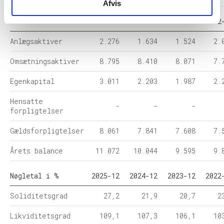
Afvis
Balance i 1000 DKK
2025-12
2024-12
2023-12
2022
Anlægsaktiver
2.276
1.634
1.524
2.
Omsætningsaktiver
8.795
8.410
8.071
7.
Egenkapital
3.011
2.203
1.987
2.
Hensatte
-
-
-
forpligtelser
Gældsforpligtelser
8.061
7.841
7.608
7.
Årets balance
11.072
10.044
9.595
9.
Nøgletal i %
2025-12
2024-12
2023-12
2022
Soliditetsgrad
27,2
21,9
20,7
2
Likviditetsgrad
109,1
107,3
106,1
10