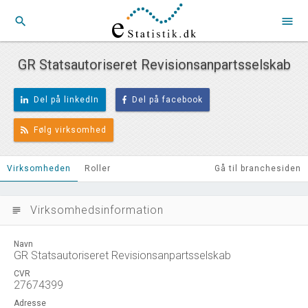
search
menu
GR Statsautoriseret Revisionsanpartsselskab
Del på linkedIn
Del på facebook
Følg virksomhed
Virksomheden
Roller
Gå til branchesiden
Virksomhedsinformation
subject
Navn
GR Statsautoriseret Revisionsanpartsselskab
CVR
27674399
Adresse