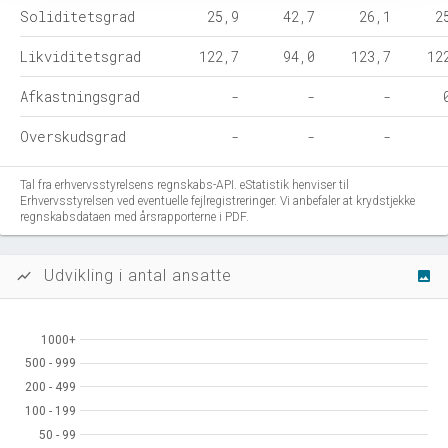
Soliditetsgrad
25,9
42,7
26,1
2
Likviditetsgrad
122,7
94,0
123,7
12
Afkastningsgrad
-
-
-
Overskudsgrad
-
-
-
Tal fra erhvervsstyrelsens regnskabs-API. eStatistik henviser til
Erhvervsstyrelsen ved eventuelle fejlregistreringer. Vi anbefaler at krydstjekke
regnskabsdataen med årsrapporterne i PDF.
Udvikling i antal ansatte
show_chart
image
1000+
1000+
500 - 999
500 - 999
200 - 499
200 - 499
100 - 199
100 - 199
50 - 99
50 - 99