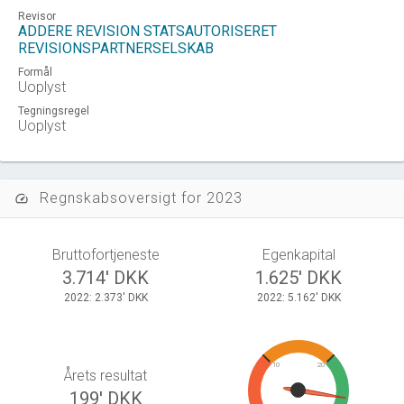
Revisor
ADDERE REVISION STATSAUTORISERET
REVISIONSPARTNERSELSKAB
Formål
Uoplyst
Tegningsregel
Uoplyst
Regnskabsoversigt for 2023
speed
Bruttofortjeneste
Egenkapital
3.714' DKK
1.625' DKK
2022: 2.373' DKK
2022: 5.162' DKK
10
20
Årets resultat
199' DKK