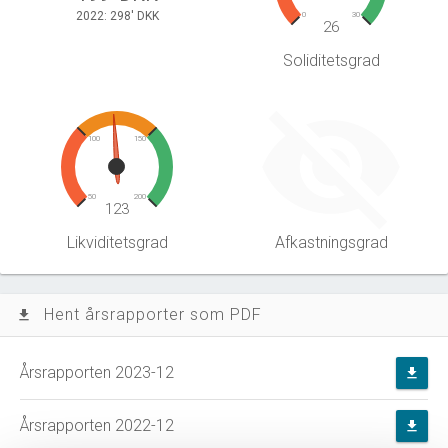
2022: 298' DKK
0
30
26
Soliditetsgrad
100
150
50
200
123
Likviditetsgrad
Afkastningsgrad
Hent årsrapporter som PDF
file_download
Årsrapporten 2023-12
file_download
Årsrapporten 2022-12
file_download