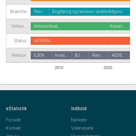
Branche
Revi…
Bogføring og revision: skatterådgivni…
Virkso…
Aktieselskab
Anpart…
Status
NORMAL
Revisor
EJEN…
Inves…
BJ…
Revi…
ADDE…
2010
2020
eStatistik
Indhold
Forside
Nyheder
Kontakt
Vidensbank