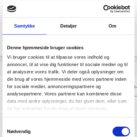
Årsrapporten 2021-12
file_download
Årsrapporten 2020-12
Samtykke
Detaljer
Om
file_download
Årsrapporten 2019-12
file_download
Denne hjemmeside bruger cookies
Vi bruger cookies til at tilpasse vores indhold og
annoncer, til at vise dig funktioner til sociale medier og til
Regnskaber
assignment
at analysere vores trafik. Vi deler også oplysninger om
din brug af vores hjemmeside med vores partnere inden
Resultat i 1000
for sociale medier, annonceringspartnere og
2023-12
2022-12
2021-12
2020
DKK
analysepartnere. Vores partnere kan kombinere disse
data med andre oplysninger, du har givet dem, eller som
Nettoomsætning
-
-
-
de har indsamlet fra din brug af deres tjenester.
Bruttofortjeneste
3.714
2.373
1.326
Samtykkevalg
Driftsresultat
-
-
-
Nødvendig
(EBIT)