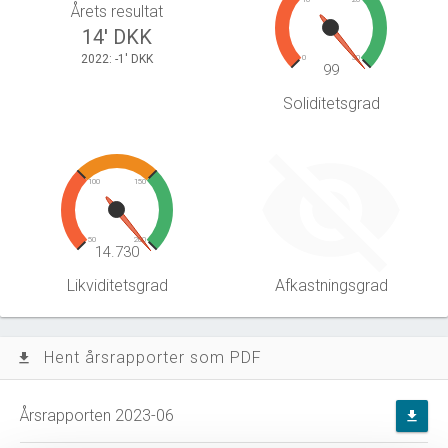
Årets resultat
14' DKK
2022: -1' DKK
0
30
99
Soliditetsgrad
100
150
50
200
14.730
Likviditetsgrad
Afkastningsgrad
Hent årsrapporter som PDF
file_download
Årsrapporten 2023-06
file_download