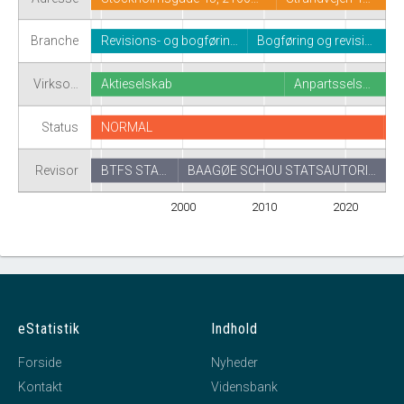
Branche
Revisions- og bogførin…
Bogføring og revisi…
Virkso…
Aktieselskab
Anpartssels…
Status
NORMAL
Revisor
BTFS STA…
BAAGØE SCHOU STATSAUTORI…
2000
2010
2020
eStatistik
Indhold
Forside
Nyheder
Kontakt
Vidensbank