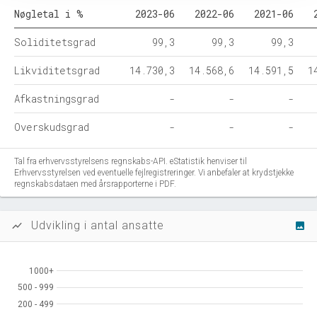
Nøgletal i %
2023-06
2022-06
2021-06
Soliditetsgrad
99,3
99,3
99,3
Likviditetsgrad
14.730,3
14.568,6
14.591,5
1
Afkastningsgrad
-
-
-
Overskudsgrad
-
-
-
Tal fra erhvervsstyrelsens regnskabs-API. eStatistik henviser til
Erhvervsstyrelsen ved eventuelle fejlregistreringer. Vi anbefaler at krydstjekke
regnskabsdataen med årsrapporterne i PDF.
Udvikling i antal ansatte
show_chart
image
1000+
1000+
500 - 999
500 - 999
200 - 499
200 - 499