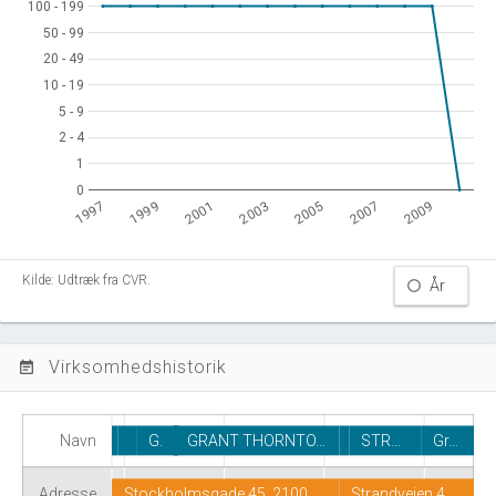
100 - 199
100 - 199
50 - 99
50 - 99
20 - 49
20 - 49
10 - 19
10 - 19
5 - 9
5 - 9
2 - 4
2 - 4
1
1
0
0
1999
2003
2007
1997
2001
2005
2009
Kilde: Udtræk fra CVR.
År
Virksomhedshistorik
event_note
Navn
G.
GRANT THORNTO…
STR…
Gr…
Adresse
Stockholmsgade 45, 2100…
Strandvejen 4…