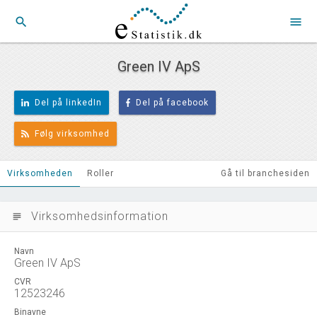
search
menu
Green IV ApS
Del på linkedIn
Del på facebook
Følg virksomhed
Virksomheden
Roller
Gå til branchesiden
Virksomhedsinformation
subject
Navn
Green IV ApS
CVR
12523246
Binavne