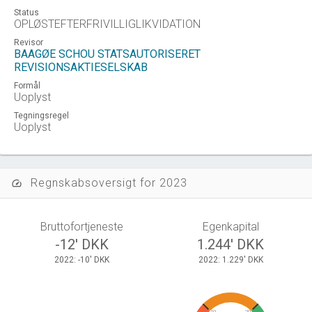
Status
OPLØSTEFTERFRIVILLIGLIKVIDATION
Revisor
BAAGØE SCHOU STATSAUTORISERET
REVISIONSAKTIESELSKAB
Formål
Uoplyst
Tegningsregel
Uoplyst
Regnskabsoversigt for 2023
speed
Bruttofortjeneste
Egenkapital
-12' DKK
1.244' DKK
2022: -10' DKK
2022: 1.229' DKK
10
20