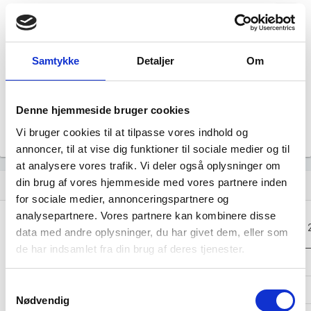
Årsrapporten 2022-06
file_download
Årsrapporten 2021-06
file_download
Samtykke
Detaljer
Om
Årsrapporten 2020-06
file_download
Denne hjemmeside bruger cookies
Årsrapporten 2019-06
file_download
Vi bruger cookies til at tilpasse vores indhold og
annoncer, til at vise dig funktioner til sociale medier og til
at analysere vores trafik. Vi deler også oplysninger om
din brug af vores hjemmeside med vores partnere inden
Regnskaber
assignment
for sociale medier, annonceringspartnere og
analysepartnere. Vores partnere kan kombinere disse
Resultat i 1000
2023-06
2022-06
2021-06
data med andre oplysninger, du har givet dem, eller som
DKK
de har indsamlet fra din brug af deres tjenester.
Nettoomsætning
-
-
-
Samtykkevalg
Bruttofortjeneste
-12
-11
-13
Nødvendig