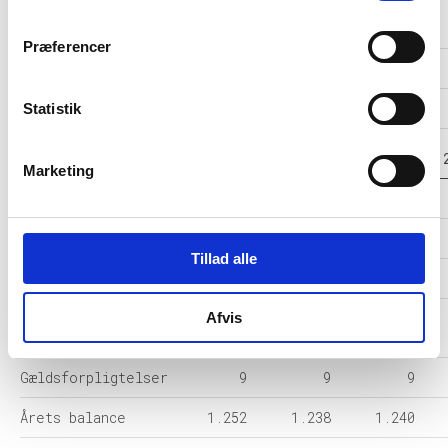
Driftsresultat
-
-
-
(EBIT)
Præferencer
Resultat før skat
13
-5
-6
Årets Resultat
14
-2
-4
Statistik
Balance i 1000 DKK
2023-06
2022-06
2021-06
Marketing
Anlægsaktiver
-
-
-
Omsætningsaktiver
1.252
1.238
1.240
Tillad alle
Egenkapital
1.244
1.230
1.232
Afvis
Hensatte
-
-
-
forpligtelser
Gældsforpligtelser
9
9
9
Årets balance
1.252
1.238
1.240