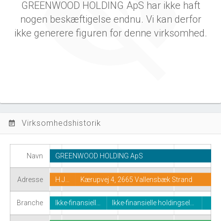
GREENWOOD HOLDING ApS har ikke haft
nogen beskæftigelse endnu. Vi kan derfor
ikke generere figuren for denne virksomhed.
Virksomhedshistorik
event_note
Navn
GREENWOOD HOLDING ApS
Adresse
H.J…
Kærupvej 4, 2665 Vallensbæk Strand
Branche
Ikke-finansiell…
Ikke-finansielle holdingsel…