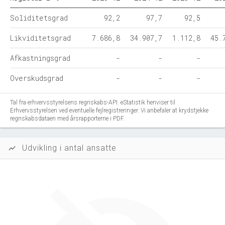
Soliditetsgrad
92,2
97,7
92,5
Likviditetsgrad
7.686,8
34.907,7
1.112,8
45.
Afkastningsgrad
-
-
-
Overskudsgrad
-
-
-
Tal fra erhvervsstyrelsens regnskabs-API. eStatistik henviser til
Erhvervsstyrelsen ved eventuelle fejlregistreringer. Vi anbefaler at krydstjekke
regnskabsdataen med årsrapporterne i PDF.
Udvikling i antal ansatte
show_chart