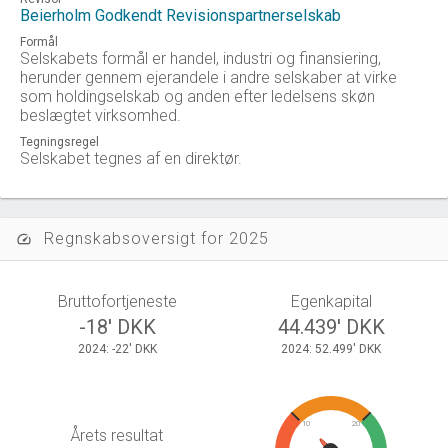
Beierholm Godkendt Revisionspartnerselskab
Formål
Selskabets formål er handel, industri og finansiering,
herunder gennem ejerandele i andre selskaber at virke
som holdingselskab og anden efter ledelsens skøn
beslægtet virksomhed.
Tegningsregel
Selskabet tegnes af en direktør.
Regnskabsoversigt for 2025
speed
Bruttofortjeneste
Egenkapital
-18' DKK
44.439' DKK
2024: -22' DKK
2024: 52.499' DKK
10
20
Årets resultat