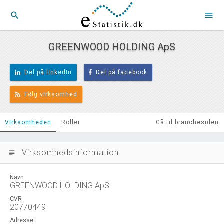
search
menu
GREENWOOD HOLDING ApS
Del på linkedIn
Del på facebook
Følg virksomhed
Virksomheden
Roller
Gå til branchesiden
Virksomhedsinformation
subject
Navn
GREENWOOD HOLDING ApS
CVR
20770449
Adresse