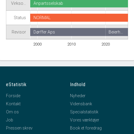
Virkso…
Anpartsselskab
Status
NORMAL
Revisor
Dørffer Aps
Beierh…
2000
2010
2020
eStatistik
Indhold
Forside
Nyheder
Kontakt
Vidensbank
Om os
Specialstatistik
Job
Vores værktøjer
Pressen skrev
Book et foredrag