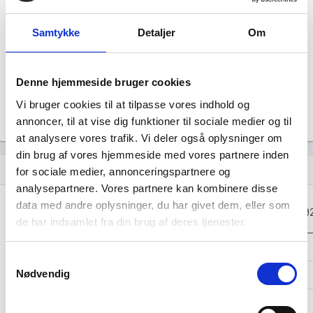
Samtykke
Detaljer
Om
Årsrapporten 2023-12
file_download
Årsrapporten 2022-12
file_download
Denne hjemmeside bruger cookies
Vi bruger cookies til at tilpasse vores indhold og
Årsrapporten 2021-12
file_download
annoncer, til at vise dig funktioner til sociale medier og til
at analysere vores trafik. Vi deler også oplysninger om
din brug af vores hjemmeside med vores partnere inden
Regnskaber
assignment
for sociale medier, annonceringspartnere og
analysepartnere. Vores partnere kan kombinere disse
data med andre oplysninger, du har givet dem, eller som
Resultat i 1000
2025-12
2024-12
2023-12
20
DKK
de har indsamlet fra din brug af deres tjenester.
Nettoomsætning
-
-
-
Samtykkevalg
Nødvendig
Bruttofortjeneste
-18
-22
-16
Driftsresultat
-
-
-