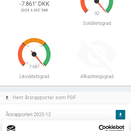
-7.861' DKK
2024: 6.302' DKK
0
30
92
Soliditetsgrad
100
150
50
200
7.687
Likviditetsgrad
Afkastningsgrad
Hent årsrapporter som PDF
file_download
Årsrapporten 2025-12
file_download
Årsrapporten 2024-12
file_download