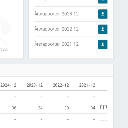
Årsrapporten 2023-12
file_download
Årsrapporten 2022-12
file_download
Årsrapporten 2021-12
file_download
grad
2024-12
2023-12
2022-12
2021-12
-
-
-
-
-30
-34
-30
-34
-
-
-
-