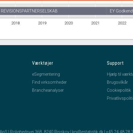
T REVISIONSPARTNERSELSKAB
EY Godkendt
2018
2019
2020
2021
2022
Værktøjer
Support
eSegmentering
Hjælp til værkt
Find virksomheder
Brugsvilkår
Brancheanalyser
Cookiepolitik
Privatlivspolit
k ApS | Rolighedsvej 36B, 8240 Risskov |
kni@estatistik.dk
|
+45 24 48 28 