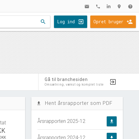
mail
phone
location_on
help
search
Log ind
Opret bruger
Gå til branchesiden
Omsætning, vækst og komplet liste
Hent årsrapporter som PDF
file_download
Årsrapporten 2025-12
file_download
tat
KK
Årsrapporten 2024-12
 DKK
file_download