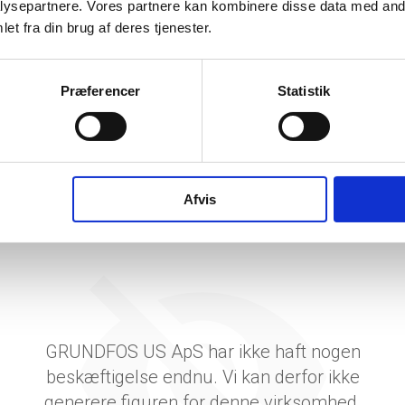
ysepartnere. Vores partnere kan kombinere disse data med andr
tetsgrad
8.430,5
et fra din brug af deres tjenester.
ingsgrad
-
Præferencer
Statistik
dsgrad
-
vervsstyrelsens regnskabs-API. eStatistik henviser til Erhvervsstyrelsen ved eventuelle 
rne i PDF.
Afvis
GRUNDFOS US ApS har ikke haft nogen
beskæftigelse endnu. Vi kan derfor ikke
generere figuren for denne virksomhed.