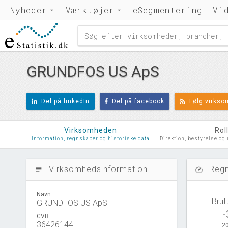
Nyheder
Værktøjer
eSegmentering
Vi
GRUNDFOS US ApS
Del på linkedIn
Del på facebook
Følg virks
Virksomheden
Rol
Information, regnskaber og historiske data
Direktion, bestyrelse og
Virksomhedsinformation
Regn
subject
speed
Navn
Brut
GRUNDFOS US ApS
-
CVR
36426144
20