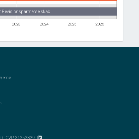
 Revisionspartnerselskab
2023
2024
2025
2026
øjerne
ik
10
|
CVR 31253829
|