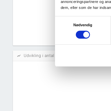
annonceringspartnere og anal
Likvidi
dem, eller som de har indsaml
Afkastn
Samtykkevalg
Nødvendig
Oversku
Tal fra erh
årsrapporte
Udvikling i antal ansatte
show_chart