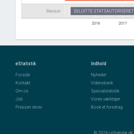
Revisor
DELOITTE STATSAUTORISERE
2016
2017
eStatistik
Indhold
Forside
Nyheder
Kontakt
Vidensbank
Om os
Specialstatistik
Job
Vores værktøjer
Pressen skrev
Book et foredrag
© 2024 | eStatistik.d