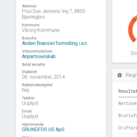
Adresse
Poul Due Jensens Vej 7, 8850
Bjerringbro
Kommune
Viborg Kommune
Branche
Anden finansiel formidling i.a.n.
Virksomhedsform
Sol
Anpartsselskab
Antal ansatte
Etableret
Reg
assignment
06. november, 2014
Reklamebeskyttet
Nej
Resulta
Telefon
Uoplyst
Nettoom
Email
Bruttof
Uoplyst
Hjemmeside
Driftsr
GRUNDFOS US ApS