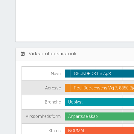
Virksomhedshistorik
event_note
Navn
GRUNDFOS US ApS
Adresse
Poul Due Jensens Vej 7, 8850 Bj
Branche
Uoplyst
Virksomhedsform
Anpartsselskab
Status
NORMAL