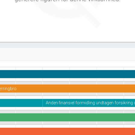
erringbro
Anden finansiel formidling undtagen forsikring o