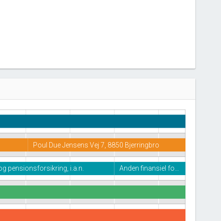
Poul Due Jensens Vej 7, 8850 Bjerringbro
g pensionsforsikring, i.a.n.
Anden finansiel fo…