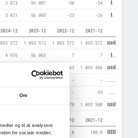
3.873
56.007
-30
-34
3.021
56.005
-23
-26
2024-12
2023-12
2022-12
2021-12
.093.572
1.093.572
1.093.572
1.093.572
4.976
56.065
7
7
.097.489
1.149.468
1.093.463
1.093.486
-
-
-
-
1.059
169
-
93
Om
.098.548
1.149.637
1.093.579
1.093.580
2024-12
2023-12
2022-12
2021-12
 medier og til at analysere
99,9
100,0
100,0
100,0
nden for sociale medier,