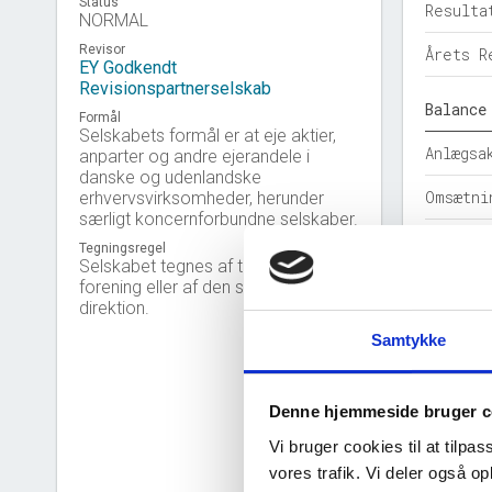
Status
Resulta
NORMAL
Revisor
Årets R
EY Godkendt
Revisionspartnerselskab
Balance
Formål
Selskabets formål er at eje aktier,
Anlægsa
anparter og andre ejerandele i
danske og udenlandske
Omsætni
erhvervsvirksomheder, herunder
særligt koncernforbundne selskaber.
Egenkap
Tegningsregel
Selskabet tegnes af to direktører i
Hensatt
forening eller af den samlede
direktion.
Gældsfo
Samtykke
Årets b
Denne hjemmeside bruger c
Nøgleta
Vi bruger cookies til at tilpas
Solidit
vores trafik. Vi deler også 