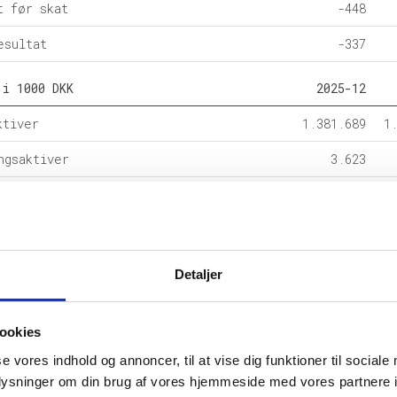
t før skat
-448
esultat
-337
 i 1000 DKK
2025-12
ktiver
1.381.689
1
ngsaktiver
3.623
ital
1.385.269
1
e forpligtelser
-
rpligtelser
43
Detaljer
alance
1.385.312
1
ookies
l i %
2025-12
se vores indhold og annoncer, til at vise dig funktioner til sociale
etsgrad
100,0
oplysninger om din brug af vores hjemmeside med vores partnere i