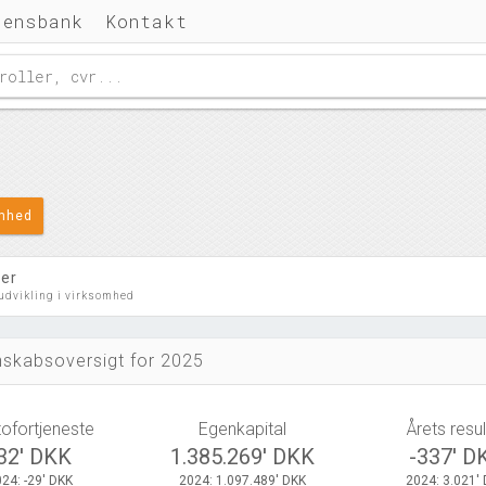
densbank
Kontakt
omhed
ler
 udvikling i virksomhed
skabsoversigt for 2025
tofortjeneste
Egenkapital
Årets resul
32' DKK
1.385.269' DKK
-337' D
24: -29' DKK
2024: 1.097.489' DKK
2024: 3.021'