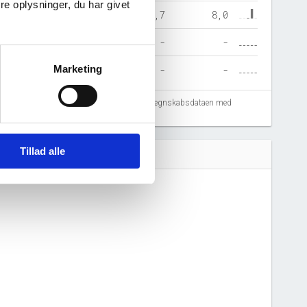
e oplysninger, du har givet
470,0
33.169,8
5,7
8,0
-
-
-
-
Marketing
-
-
-
-
fejlregistreringer. Vi anbefaler at krydstjekke regnskabsdataen med
Tillad alle