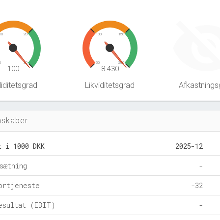
10
20
100
150
0
30
50
200
100
8.430
iditetsgrad
Likviditetsgrad
Afkastnings
nskaber
t i 1000 DKK
2025-12
sætning
-
ortjeneste
-32
esultat (EBIT)
-