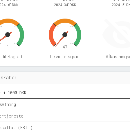
024: -6' DKK
2024: 34' DKK
2024: -5' D
10
20
100
150
0
30
50
200
1
47
iditetsgrad
Likviditetsgrad
Afkastnings
nskaber
t i 1000 DKK
sætning
ortjeneste
esultat (EBIT)