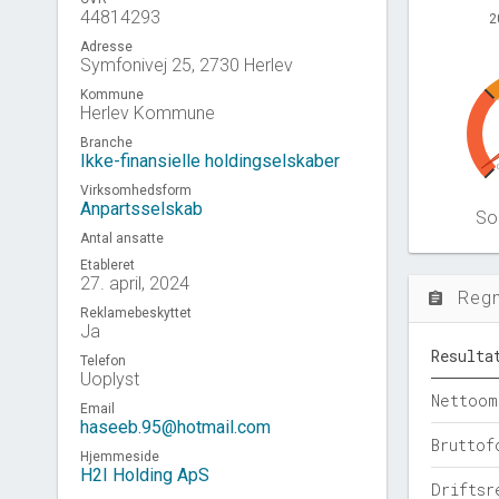
44814293
2
Adresse
Symfonivej 25, 2730 Herlev
Kommune
Herlev Kommune
Branche
Ikke-finansielle holdingselskaber
Virksomhedsform
Anpartsselskab
Sol
Antal ansatte
Etableret
27. april, 2024
Reg
assignment
Reklamebeskyttet
Ja
Resulta
Telefon
Uoplyst
Nettoom
Email
haseeb.95@hotmail.com
Bruttof
Hjemmeside
H2I Holding ApS
Driftsr