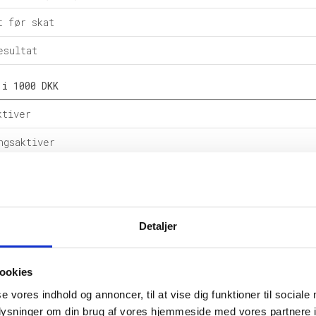
t før skat
esultat
 i 1000 DKK
ktiver
ngsaktiver
ital
e forpligtelser
Detaljer
rpligtelser
alance
ookies
l i %
se vores indhold og annoncer, til at vise dig funktioner til sociale
oplysninger om din brug af vores hjemmeside med vores partnere i