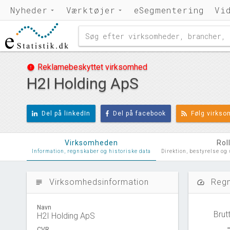
Nyheder
Værktøjer
eSegmentering
Vi
Reklamebeskyttet virksomhed
error
H2I Holding ApS
Del på linkedIn
Del på facebook
Følg virks
Virksomheden
Rol
Information, regnskaber og historiske data
Direktion, bestyrelse og
Virksomhedsinformation
Regn
subject
speed
Navn
Brut
H2I Holding ApS
CVR