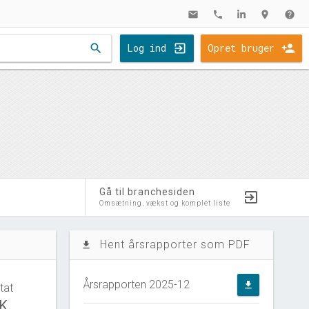
mail
phone
location_on
help
search
Log ind
Opret bruger
Gå til branchesiden
Omsætning, vækst og komplet liste
Hent årsrapporter som PDF
file_download
Årsrapporten 2025-12
file_download
tat
KK