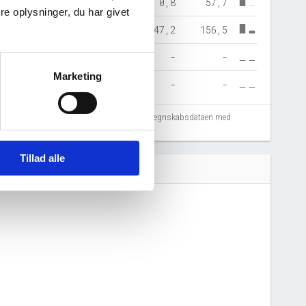
0,8
57,7
e oplysninger, du har givet
47,2
156,5
-
-
Marketing
-
-
fejlregistreringer. Vi anbefaler at krydstjekke regnskabsdataen med
Tillad alle