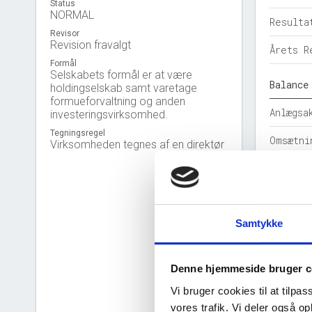
Status
NORMAL
Resulta
Revisor
Revision fravalgt
Årets R
Formål
Selskabets formål er at være
Balance
holdingselskab samt varetage
formueforvaltning og anden
Anlægsa
investeringsvirksomhed.
Tegningsregel
Omsætni
Virksomheden tegnes af en direktør
Egenkap
Hensatt
Samtykke
Gældsfo
Årets b
Denne hjemmeside bruger c
Nøgleta
Vi bruger cookies til at tilpas
vores trafik. Vi deler også 