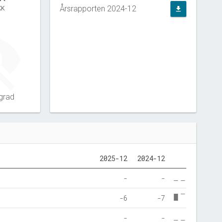
Årsrapporten 2024-12
KK
file_download
grad
2025-12
2024-12
-
-
-6
-7
-
-