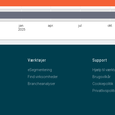
jan.
apr.
jul.
okt.
2025
Værktøjer
Support
eSegmentering
Hjælp til værkt
Find virksomheder
Brugsvilkår
Brancheanalyser
Cookiepolitik
Privatlivspolit