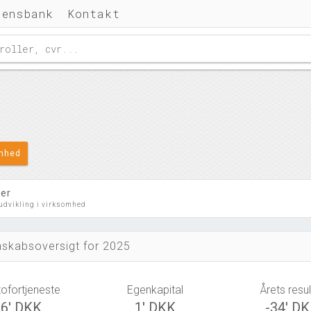
densbank
Kontakt
omhed
ler
 udvikling i virksomhed
skabsoversigt for 2025
tofortjeneste
Egenkapital
Årets resul
-6' DKK
1' DKK
-34' D