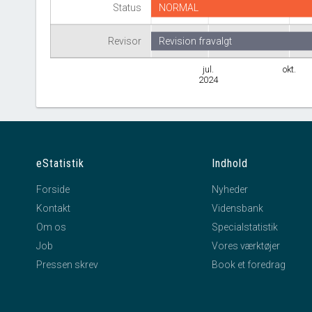
Status
NORMAL
Revisor
Revision fravalgt
jul.
okt.
2024
eStatistik
Indhold
Forside
Nyheder
Kontakt
Vidensbank
Om os
Specialstatistik
Job
Vores værktøjer
Pressen skrev
Book et foredrag