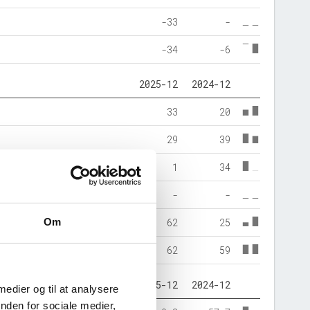
-33
-
-34
-6
2025-12
2024-12
33
20
29
39
1
34
-
-
Om
62
25
62
59
2025-12
2024-12
 medier og til at analysere
nden for sociale medier,