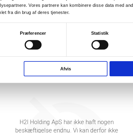
etsgrad
ysepartnere. Vores partnere kan kombinere disse data med andr
et fra din brug af deres tjenester.
tetsgrad
ingsgrad
Præferencer
Statistik
dsgrad
vervsstyrelsens regnskabs-API. eStatistik henviser til Erhvervsstyrelsen ved eventuelle 
rne i PDF.
Afvis
H2I Holding ApS har ikke haft nogen
beskæftigelse endnu. Vi kan derfor ikke