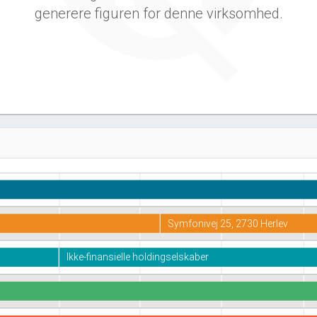
generere figuren for denne virksomhed.
Symfonivej 25, 2730 Herlev
Ikke-finansielle holdingselskaber