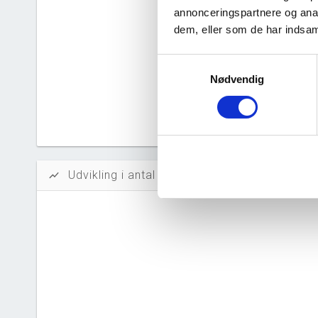
Solidit
annonceringspartnere og anal
dem, eller som de har indsaml
Likvidi
Afkastn
Samtykkevalg
Nødvendig
Oversku
Tal fra erh
årsrapporte
Udvikling i antal ansatte
show_chart