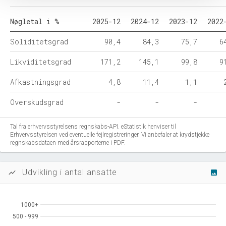
Nøgletal i %
2025-12
2024-12
2023-12
2022
Soliditetsgrad
90,4
84,3
75,7
6
Likviditetsgrad
171,2
145,1
99,8
9
Afkastningsgrad
4,8
11,4
1,1
Overskudsgrad
-
-
-
Tal fra erhvervsstyrelsens regnskabs-API. eStatistik henviser til
Erhvervsstyrelsen ved eventuelle fejlregistreringer. Vi anbefaler at krydstjekke
regnskabsdataen med årsrapporterne i PDF.
Udvikling i antal ansatte
show_chart
image
1000+
1000+
500 - 999
500 - 999