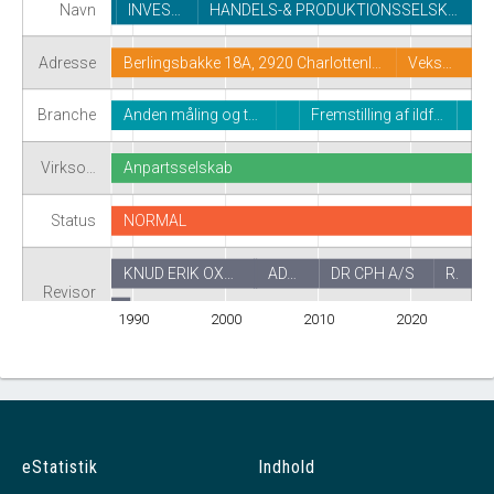
Navn
INVES…
HANDELS-& PRODUKTIONSSELSK…
Adresse
Berlingsbakke 18A, 2920 Charlottenl…
Veks…
Branche
Anden måling og t…
Fremstilling af ildf…
Virkso…
Anpartsselskab
Status
NORMAL
KNUD ERIK OX…
AD…
DR CPH A/S
R.
Revisor
REVISIONSFIRMAET E DEIBORG I/S
1990
2000
2010
2020
eStatistik
Indhold