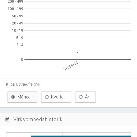
200 - 499
200 - 499
100 - 199
100 - 199
50 - 99
50 - 99
20 - 49
20 - 49
10 - 19
10 - 19
5 - 9
5 - 9
2 - 4
2 - 4
1
1
0
0
2015 M12
Kilde: Udtræk fra CVR.
Måned
Kvartal
År
Virksomhedshistorik
event_note