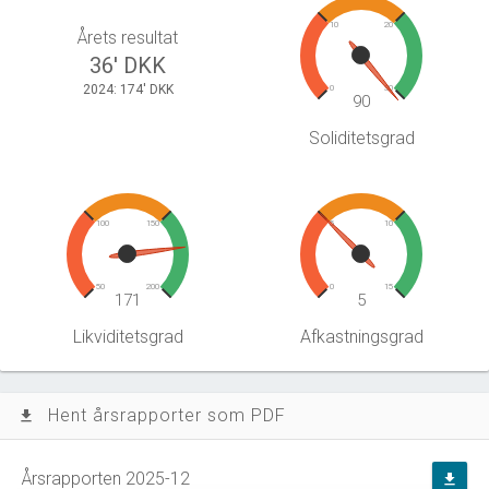
10
20
Årets resultat
36' DKK
2024: 174' DKK
0
30
90
Soliditetsgrad
100
150
5
10
50
200
0
15
171
5
Likviditetsgrad
Afkastningsgrad
Hent årsrapporter som PDF
file_download
Årsrapporten 2025-12
file_download