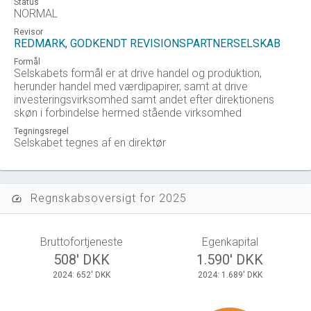
Status
NORMAL
Revisor
REDMARK, GODKENDT REVISIONSPARTNERSELSKAB
Formål
Selskabets formål er at drive handel og produktion,
herunder handel med værdipapirer, samt at drive
investeringsvirksomhed samt andet efter direktionens
skøn i forbindelse hermed stående virksomhed
Tegningsregel
Selskabet tegnes af en direktør
Regnskabsoversigt for 2025
speed
Bruttofortjeneste
Egenkapital
508' DKK
1.590' DKK
2024: 652' DKK
2024: 1.689' DKK