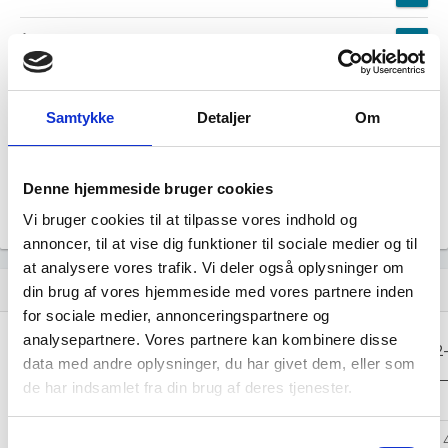
Årsrapporten 2024-12
file_download
Årsrapporten 2023-12
file_download
Samtykke
Detaljer
Om
Årsrapporten 2022-12
file_download
Denne hjemmeside bruger cookies
Årsrapporten 2021-12
file_download
Vi bruger cookies til at tilpasse vores indhold og
annoncer, til at vise dig funktioner til sociale medier og til
at analysere vores trafik. Vi deler også oplysninger om
Regnskaber
assignment
din brug af vores hjemmeside med vores partnere inden
for sociale medier, annonceringspartnere og
analysepartnere. Vores partnere kan kombinere disse
Resultat i 1000
2025-12
2024-12
2023-12
2022
DKK
data med andre oplysninger, du har givet dem, eller som
de har indsamlet fra din brug af deres tjenester.
Nettoomsætning
-
-
-
Bruttofortjeneste
508
653
421
Samtykkevalg