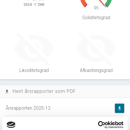
2024: -1' DKK
0
30
95
Soliditetsgrad
Likviditetsgrad
Afkastningsgrad
Hent årsrapporter som PDF
file_download
Årsrapporten 2025-12
file_download
Årsrapporten 2024-12
file_download