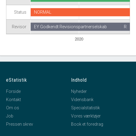
Status
NORMAL
Revisor
EY Godkendt Revisionspartnerselskab
R
2020
eStatistik
Indhold
Forside
Nyheder
Kontakt
Vidensbank
Om os
Specialstatistik
Job
Vores værktøjer
Pressen skrev
Book et foredrag