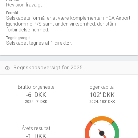
Revision fravalgt
Formål
Selskabets formål er at være komplementar i HCA Airport
Ejendomme P/S samt anden virksomhed, der står i
forbindelse hermed.
Tegningsregel
Selskabet tegnes af 1 direktør.
Regnskabsoversigt for 2025
speed
Bruttofortjeneste
Egenkapital
-6' DKK
102' DKK
2024: -7' DKK
2024: 103' DKK
10
20
Årets resultat
-1' DKK