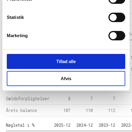
Resultat før skat
-1
-3
-2
Statistik
Årets Resultat
-1
-2
-2
Balance i 1000 DKK
2025-12
2024-12
2023-12
2022
Marketing
Anlægsaktiver
-
-
-
Omsætningsaktiver
107
110
112
Tillad alle
Egenkapital
102
103
105
Afvis
Hensatte
-
-
-
forpligtelser
Gældsforpligtelser
5
7
7
Årets balance
107
110
112
Nøgletal i %
2025-12
2024-12
2023-12
2022