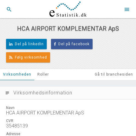
search
menu
HCA AIRPORT KOMPLEMENTAR ApS
Del på linkedIn
Del på facebook
Følg virksomhed
Virksomheden
Roller
Gå til branchesiden
Virksomhedsinformation
subject
Navn
HCA AIRPORT KOMPLEMENTAR ApS
CVR
35485139
Adresse