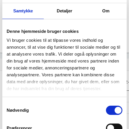
Årsrapporten 2023-12
file_download
Samtykke
Detaljer
Om
Årsrapporten 2022-12
file_download
Denne hjemmeside bruger cookies
Årsrapporten 2021-12
file_download
Vi bruger cookies til at tilpasse vores indhold og
annoncer, til at vise dig funktioner til sociale medier og til
at analysere vores trafik. Vi deler også oplysninger om
din brug af vores hjemmeside med vores partnere inden
Regnskaber
assignment
for sociale medier, annonceringspartnere og
analysepartnere. Vores partnere kan kombinere disse
Resultat i 1000
data med andre oplysninger, du har givet dem, eller som
2025-12
2024-12
2023-12
2022
DKK
de har indsamlet fra din brug af deres tjenester.
Nettoomsætning
-
-
-
Samtykkevalg
Bruttofortjeneste
-6
-7
-7
Nødvendig
Driftsresultat
-
-
-
(EBIT)
Præferencer