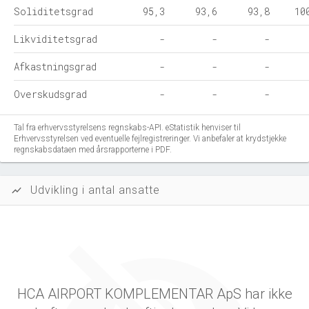
Soliditetsgrad
95,3
93,6
93,8
10
Likviditetsgrad
-
-
-
Afkastningsgrad
-
-
-
Overskudsgrad
-
-
-
Tal fra erhvervsstyrelsens regnskabs-API. eStatistik henviser til
Erhvervsstyrelsen ved eventuelle fejlregistreringer. Vi anbefaler at krydstjekke
regnskabsdataen med årsrapporterne i PDF.
Udvikling i antal ansatte
show_chart
HCA AIRPORT KOMPLEMENTAR ApS har ikke