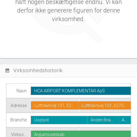
haft nogen beskæftigelse endnu. Vi kan
derfor ikke generere figuren for denne
virksomhed.
Virksomhedshistorik
event_note
Navn
HCA AIRPORT KOMPLEMENTAR ApS
Adresse
Lufthavnvej 131, 52…
Lufthavnvej 131, 5270…
Branche
Uoplyst
Anden fina…
A…
Virkso…
Anpartsselskab