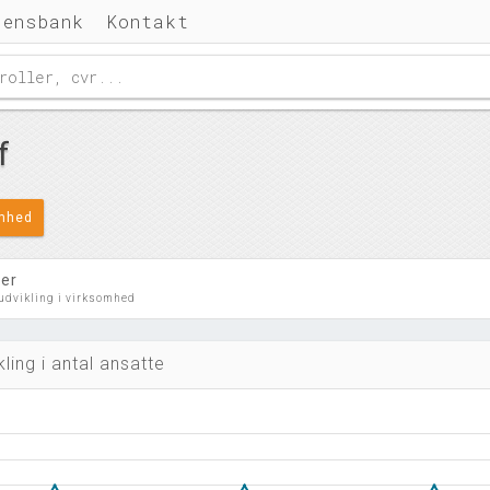
densbank
Kontakt
f
omhed
ler
 udvikling i virksomhed
kling i antal ansatte