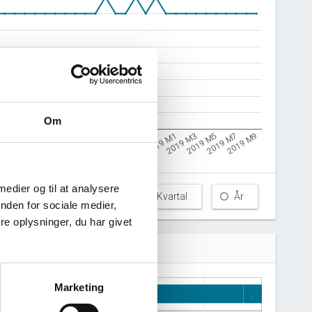
Om
2019 M5
2018 M7
7 M9
2019 M1
2018 M3
2019 M7
2018 M9
2017 M11
2019 M3
2018 M5
2019 M9
2018 M11
2018 M1
 medier og til at analysere
Måned
Kvartal
År
nden for sociale medier,
e oplysninger, du har givet
Marketing
.