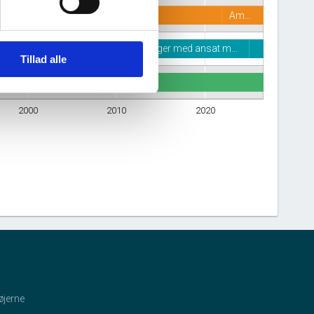
Am…
Husholdninger med ansat m…
Tillad alle
2000
2010
2020
øjerne