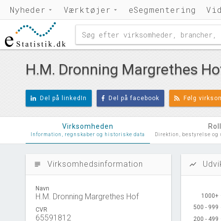
Nyheder
Værktøjer
eSegmentering
Vi
H.M. Dronning Margrethes Ho
Del på linkedIn
Del på facebook
Følg virks
Virksomheden
Rol
Information, regnskaber og historiske data
Direktion, bestyrelse og
Virksomhedsinformation
Udvi
subject
show_chart
Navn
H.M. Dronning Margrethes Hof
1000+
1000+
500 - 999
500 - 999
CVR
65591812
200 - 499
200 - 499