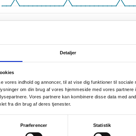
Detaljer
2017 M3
2016 M5
2015 M7
201
2016 M11
2016 M1
015 M3
2017 M5
2016 M7
2015 M9
2017 M1
2016 M3
2015 M5
2017 M7
2016 M9
2015 M11
M1
ookies
æk fra CVR.
se vores indhold og annoncer, til at vise dig funktioner til sociale
oplysninger om din brug af vores hjemmeside med vores partnere i
ysepartnere. Vores partnere kan kombinere disse data med andr
et fra din brug af deres tjenester.
somhedshistorik
Præferencer
Statistik
Navn
DEN KONGELIGE CIVILLISTE