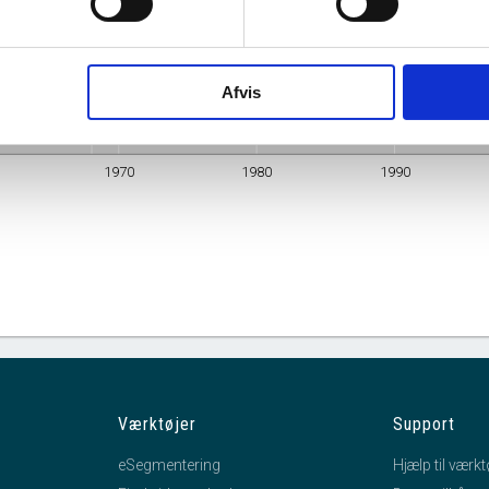
Adresse
Amaliegade 18, 1256 København K
Branche
Private husholdninger med ansat medhjælp
Afvis
mhedsform
Enkeltmandsvirksomhed
1970
1980
1990
Værktøjer
Support
eSegmentering
Hjælp til værkt