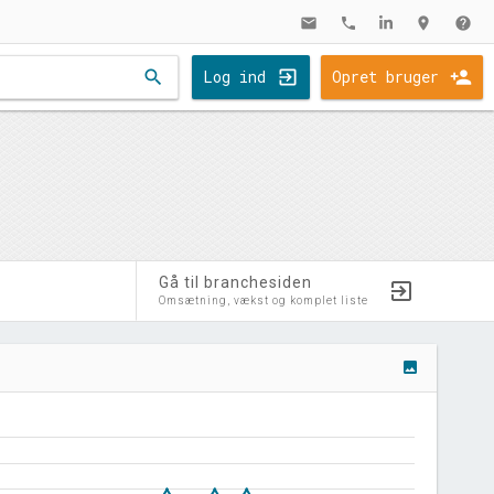
mail
phone
location_on
help
search
Log ind
Opret bruger
Gå til branchesiden
Omsætning, vækst og komplet liste
image