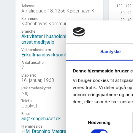
100 - 199
100 - 199
Adresse
Amaliegade 18, 1256 København K
50 - 99
50 - 99
Kommune
20 - 49
20 - 49
Københavns Kommune
10 - 19
10 - 19
Branche
5 - 9
5 - 9
Aktiviteter i husholdninger med
2 - 4
2 - 4
ansat medhjælp
1
1
Virksomhedsform
Samtykke
Enkeltmandsvirksomhed
0
0
2
2015 
Antal ansatte
7
Denne hjemmeside bruger c
Etableret
Kilde: Udtr
16. januar, 1968
Vi bruger cookies til at tilpas
vores trafik. Vi deler også 
Reklamebeskyttet
Nej
annonceringspartnere og anal
Telefon
dem, eller som de har indsaml
Virk
Uoplyst
event_note
Email
Samtykkevalg
ab@kongehuset.dk
Nødvendig
Hjemmeside
H.M. Dronning Margrethes Hof