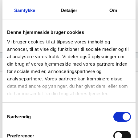
Aktiv
Revisor
Samtykke
Detaljer
Om
Uoplyst
Formål
Uoplyst
Denne hjemmeside bruger cookies
Tegningsregel
Uoplyst
Vi bruger cookies til at tilpasse vores indhold og
annoncer, til at vise dig funktioner til sociale medier og til
at analysere vores trafik. Vi deler også oplysninger om
din brug af vores hjemmeside med vores partnere inden
Udvikling i antal ansatte
show_chart
image
for sociale medier, annonceringspartnere og
analysepartnere. Vores partnere kan kombinere disse
1000+
1000+
data med andre oplysninger, du har givet dem, eller som
500 - 999
500 - 999
de har indsamlet fra din brug af deres tjenester.
200 - 499
200 - 499
100 - 199
100 - 199
Samtykkevalg
50 - 99
50 - 99
Nødvendig
20 - 49
20 - 49
10 - 19
10 - 19
Præferencer
5 - 9
5 - 9