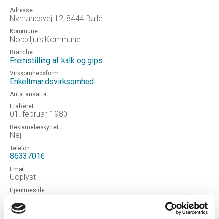
Adresse
Nymandsvej 12, 8444 Balle
Kommune
Norddjurs Kommune
Branche
Fremstilling af kalk og gips
Virksomhedsform
Enkeltmandsvirksomhed
Antal ansatte
Etableret
01. februar, 1980
Reklamebeskyttet
Nej
Telefon
86337016
Email
Uoplyst
Hjemmeside
HOED KALKVÆRK V/FINN BASTHOLM PEDERSEN
Status