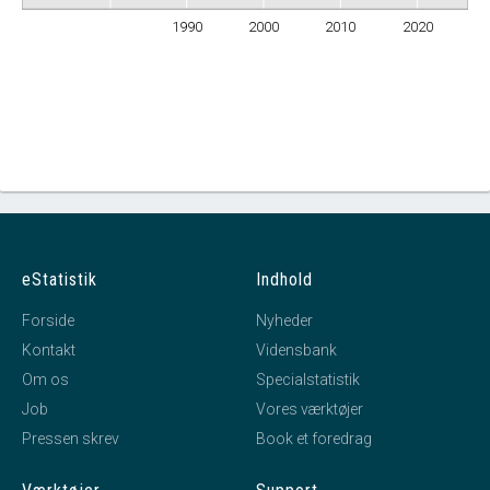
1990
2000
2010
2020
eStatistik
Indhold
Forside
Nyheder
Kontakt
Vidensbank
Om os
Specialstatistik
Job
Vores værktøjer
Pressen skrev
Book et foredrag