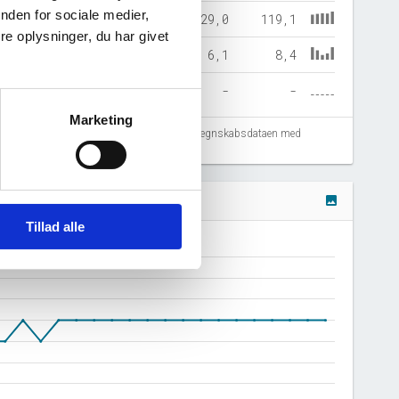
nden for sociale medier,
57,7
132,7
135,5
129,0
119,1
e oplysninger, du har givet
8,0
3,7
3,2
6,1
8,4
-
-
-
-
-
Marketing
fejlregistreringer. Vi anbefaler at krydstjekke regnskabsdataen med
image
Tillad alle