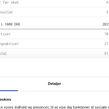
t før skat
6
esultat
5
 i 1000 DKK
202
ktiver
70
ngsaktiver
21
ital
51
e forpligtelser
6
rpligtelser
35
alance
92
Detaljer
l i %
202
ookies
etsgrad
se vores indhold og annoncer, til at vise dig funktioner til sociale