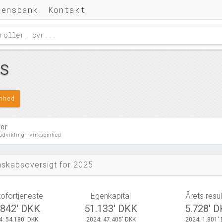
densbank
Kontakt
/S
omhed
ler
 udvikling i virksomhed
skabsoversigt for 2025
tofortjeneste
Egenkapital
Årets resul
.842' DKK
51.133' DKK
5.728' 
4: 54.180' DKK
2024: 47.405' DKK
2024: 1.801'