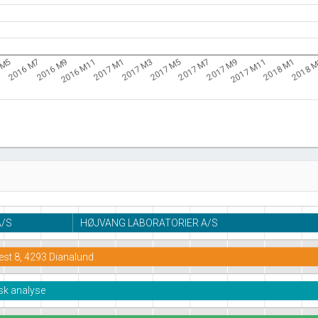
2016 M11
2017 M7
2018 
2016 M9
2017 M5
2018 M1
2016 M7
2017 M3
2017 M11
 M5
2017 M1
2017 M9
A/S
HØJVANG LABORATORIER A/S
Vest 8, 4293 Dianalund
sk analyse