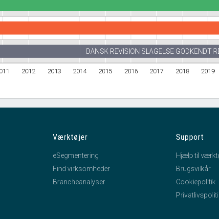
DANSK REVISION SLAGELSE GODKENDT R
011
2012
2013
2014
2015
2016
2017
2018
2019
Værktøjer
Support
eSegmentering
Hjælp til værkt
Find virksomheder
Brugsvilkår
Brancheanalyser
Cookiepolitik
Privatlivspolit