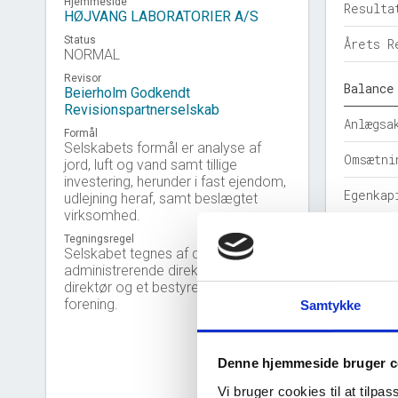
Hjemmeside
Resulta
HØJVANG LABORATORIER A/S
Status
Årets R
NORMAL
Revisor
Balance
Beierholm Godkendt
Revisionspartnerselskab
Anlægsa
Formål
Selskabets formål er analyse af
Omsætni
jord, luft og vand samt tillige
investering, herunder i fast ejendom,
Egenkap
udlejning heraf, samt beslægtet
virksomhed.
Hensatt
Tegningsregel
Selskabet tegnes af den
Gældsfo
administrerende direktør eller af en
direktør og et bestyrelsesmedlem i
Årets b
forening.
Samtykke
Nøgleta
Denne hjemmeside bruger c
Solidit
Vi bruger cookies til at tilpas