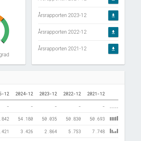
Årsrapporten 2023-12
file_download
0
Årsrapporten 2022-12
file_download
5
Årsrapporten 2021-12
file_download
grad
5-12
2024-12
2023-12
2022-12
2021-12
-
-
-
-
-
.842
54.180
50.035
50.830
50.693
.421
3.426
2.864
5.753
7.748