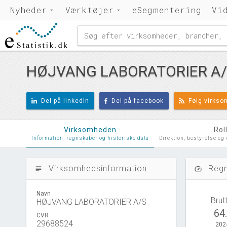
Nyheder
Værktøjer
eSegmentering
Vi
HØJVANG LABORATORIER A
Del på linkedIn
Del på facebook
Følg virks
Virksomheden
Rol
Information, regnskaber og historiske data
Direktion, bestyrelse og
Virksomhedsinformation
Regn
subject
speed
Navn
Brut
HØJVANG LABORATORIER A/S
64
CVR
29688524
202