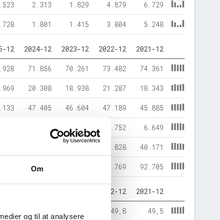
.523
2.313
1.829
4.879
6.729
.728
1.801
1.415
3.804
5.248
5-12
2024-12
2023-12
2022-12
2021-12
.928
71.856
70.261
73.482
74.361
.969
20.308
18.938
21.287
18.343
.133
47.405
46.604
47.189
45.885
.299
6.797
6.752
6.752
6.649
.465
37.962
35.843
40.828
40.171
.897
92.164
89.199
94.769
92.705
Om
5-12
2024-12
2023-12
2022-12
2021-12
55,0
51,4
52,2
49,8
49,5
 medier og til at analysere