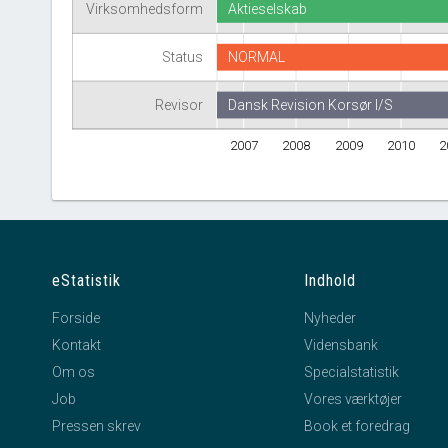
Virksomhedsform
Aktieselskab
Status
NORMAL
Revisor
Dansk Revision Korsør I/S
2007
2008
2009
2010
2
eStatistik
Indhold
Forside
Nyheder
Kontakt
Vidensbank
Om os
Specialstatistik
Job
Vores værktøjer
Pressen skrev
Book et foredrag