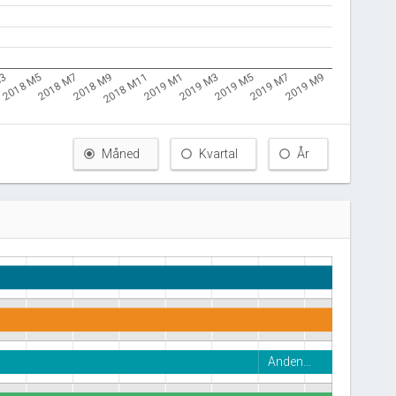
M3
2018 M11
2019 M7
2018 M9
2019 M5
2018 M7
2019 M3
2018 M5
2019 M1
2019 M9
Måned
Kvartal
År
Anden…