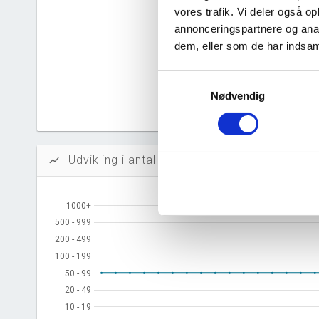
vores trafik. Vi deler også 
Likvidi
annonceringspartnere og anal
Afkastn
dem, eller som de har indsaml
Oversku
Samtykkevalg
Nødvendig
Tal fra erh
årsrapporte
Udvikling i antal ansatte
show_chart
1000+
1000+
500 - 999
500 - 999
200 - 499
200 - 499
100 - 199
100 - 199
50 - 99
50 - 99
20 - 49
20 - 49
10 - 19
10 - 19