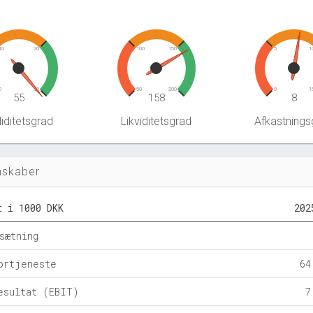
10
20
100
150
5
1
0
30
50
200
0
1
55
158
8
iditetsgrad
Likviditetsgrad
Afkastnings
nskaber
t i 1000 DKK
202
sætning
ortjeneste
64
esultat (EBIT)
7