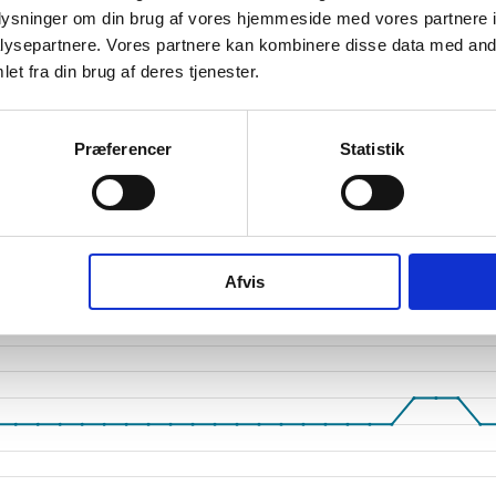
oplysninger om din brug af vores hjemmeside med vores partnere i
tetsgrad
1
ysepartnere. Vores partnere kan kombinere disse data med andr
ingsgrad
et fra din brug af deres tjenester.
dsgrad
Præferencer
Statistik
vervsstyrelsens regnskabs-API. eStatistik henviser til Erhvervsstyrelsen ved eventuelle 
rne i PDF.
Afvis