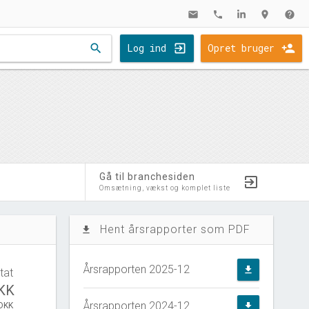
mail
phone
location_on
help
search
Log ind
Opret bruger
Gå til branchesiden
Omsætning, vækst og komplet liste
Hent årsrapporter som PDF
file_download
Årsrapporten 2025-12
file_download
tat
DKK
Årsrapporten 2024-12
 DKK
file_download