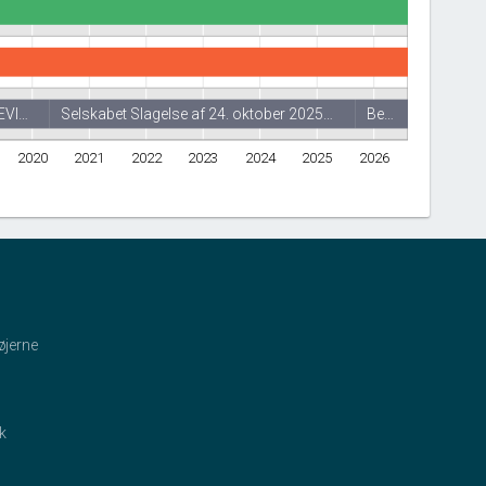
EVI…
Selskabet Slagelse af 24. oktober 2025…
Be…
2020
2021
2022
2023
2024
2025
2026
øjerne
ik