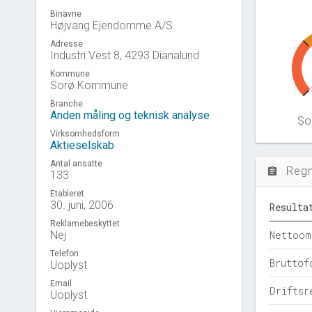
Binavne
Højvang Ejendomme A/S
Adresse
Industri Vest 8, 4293 Dianalund
Kommune
Sorø Kommune
Branche
Anden måling og teknisk analyse
Sol
Virksomhedsform
Aktieselskab
Antal ansatte
Reg
assignment
133
Etableret
30. juni, 2006
Resulta
Reklamebeskyttet
Nej
Nettoom
Telefon
Bruttof
Uoplyst
Email
Driftsr
Uoplyst