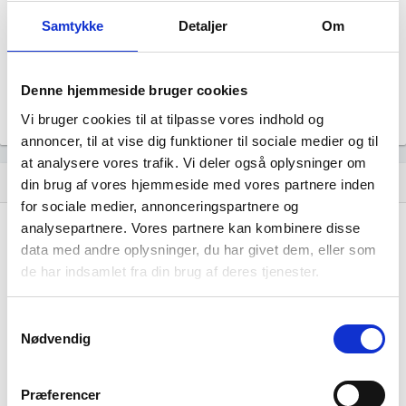
Revisor
Samtykke
Detaljer
Om
Uoplyst
Formål
Uoplyst
Denne hjemmeside bruger cookies
Tegningsregel
Uoplyst
Vi bruger cookies til at tilpasse vores indhold og
annoncer, til at vise dig funktioner til sociale medier og til
at analysere vores trafik. Vi deler også oplysninger om
Udvikling i antal ansatte
show_chart
image
din brug af vores hjemmeside med vores partnere inden
for sociale medier, annonceringspartnere og
analysepartnere. Vores partnere kan kombinere disse
1000+
1000+
data med andre oplysninger, du har givet dem, eller som
500 - 999
500 - 999
de har indsamlet fra din brug af deres tjenester.
200 - 499
200 - 499
100 - 199
100 - 199
Samtykkevalg
50 - 99
50 - 99
Nødvendig
20 - 49
20 - 49
10 - 19
10 - 19
5 - 9
5 - 9
Præferencer