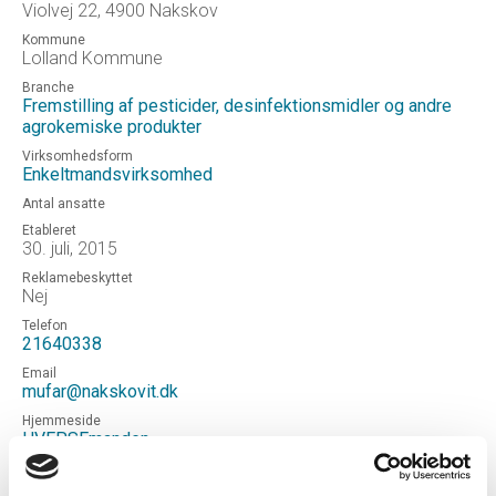
Violvej 22, 4900 Nakskov
Kommune
Lolland Kommune
Branche
Fremstilling af pesticider, desinfektionsmidler og andre
agrokemiske produkter
Virksomhedsform
Enkeltmandsvirksomhed
Antal ansatte
Etableret
30. juli, 2015
Reklamebeskyttet
Nej
Telefon
21640338
Email
mufar@nakskovit.dk
Hjemmeside
HVEPSEmanden
Status
Aktiv