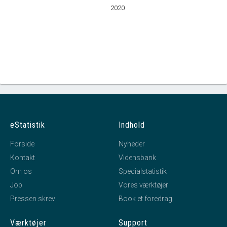
2020
eStatistik
Indhold
Forside
Nyheder
Kontakt
Vidensbank
Om os
Specialstatistik
Job
Vores værktøjer
Pressen skrev
Book et foredrag
Værktøjer
Support