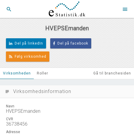
search
menu
HVEPSEmanden
Del på linkedIn
Del på facebook
Følg virksomhed
Virksomheden
Roller
Gå til branchesiden
Virksomhedsinformation
subject
Navn
HVEPSEmanden
CVR
36738456
Adresse