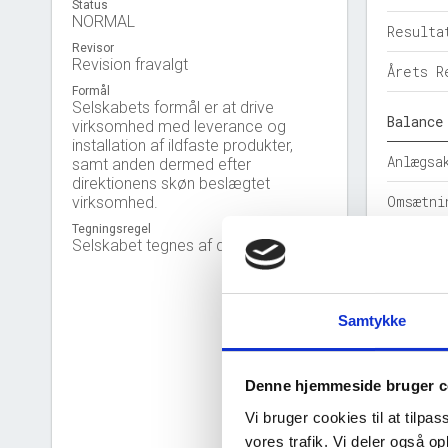
Status
NORMAL
Resulta
Revisor
Revision fravalgt
Årets R
Formål
Selskabets formål er at drive
Balance
virksomhed med leverance og
installation af ildfaste produkter,
Anlægsa
samt anden dermed efter
direktionens skøn beslægtet
Omsætni
virksomhed.
Tegningsregel
Egenkap
Selskabet tegnes af direktionen.
Hensatt
Samtykke
Gældsfo
Årets b
Denne hjemmeside bruger c
Nøgleta
Vi bruger cookies til at tilpas
vores trafik. Vi deler også 