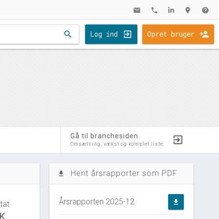
mail
phone
location_on
help
search
Log ind
Opret bruger
Gå til branchesiden
Omsætning, vækst og komplet liste
Hent årsrapporter som PDF
file_download
Årsrapporten 2025-12
file_download
tat
KK