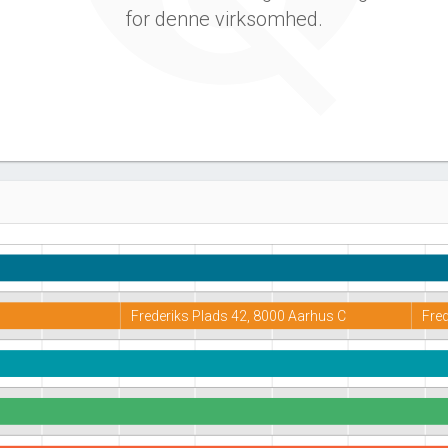
for denne virksomhed.
Frederiks Plads 42, 8000 Aarhus C
Fred