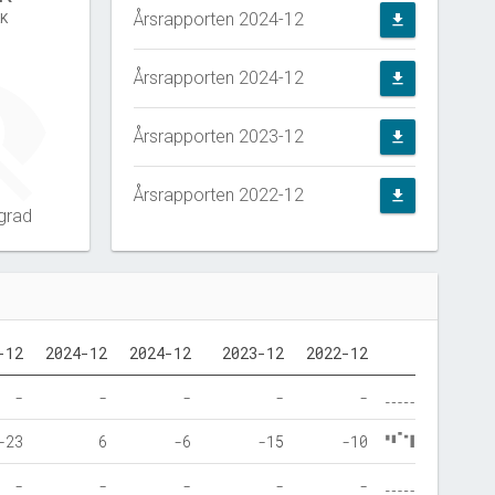
Årsrapporten 2024-12
KK
file_download
Årsrapporten 2024-12
file_download
Årsrapporten 2023-12
file_download
Årsrapporten 2022-12
file_download
grad
-12
2024-12
2024-12
2023-12
2022-12
-
-
-
-
-
-23
6
-6
-15
-10
-
-
-
-
-