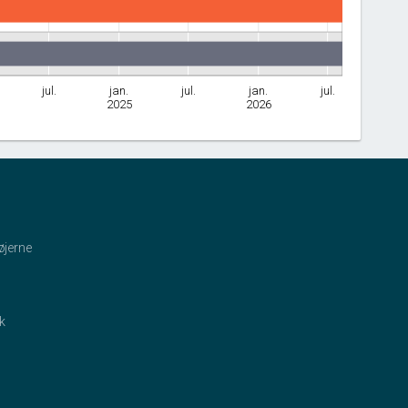
jul.
jan.
jul.
jan.
jul.
2025
2026
øjerne
ik