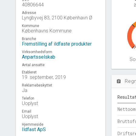
40806644
2
Adresse
Lyngbyvej 83, 2100 København Ø
Kommune
Københavns Kommune
Branche
Fremstilling af ildfaste produkter
Virksomhedsform
Anpartsselskab
Sol
Antal ansatte
Etableret
19. september, 2019
Reg
assignment
Reklamebeskyttet
Ja
Resulta
Telefon
Uoplyst
Nettoom
Email
Uoplyst
Bruttof
Hjemmeside
Ildfast ApS
Driftsr