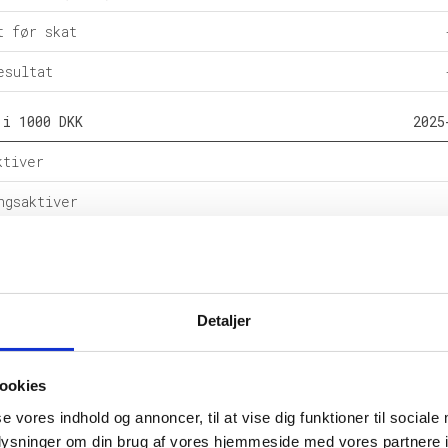
t før skat
esultat
 i 1000 DKK
2025
ktiver
ngsaktiver
ital
e forpligtelser
Detaljer
rpligtelser
alance
ookies
l i %
2025
se vores indhold og annoncer, til at vise dig funktioner til sociale
oplysninger om din brug af vores hjemmeside med vores partnere i