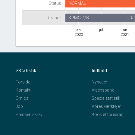
Status
NORMAL
Revisor
KPMG P/S
Re
jan.
jul.
jan.
2020
2021
eStatistik
Indhold
Forside
Nyheder
Kontakt
Vidensbank
Om os
Specialstatistik
Job
Vores værktøjer
Pressen skrev
Book et foredrag