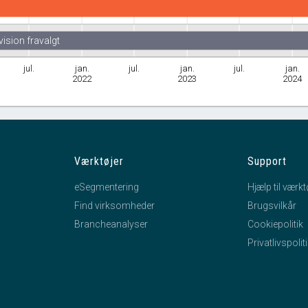
vision fravalgt
jul.
jan.
jul.
jan.
jul.
jan.
2022
2023
2024
Værktøjer
Support
eSegmentering
Hjælp til værkt
Find virksomheder
Brugsvilkår
Brancheanalyser
Cookiepolitik
Privatlivspolit