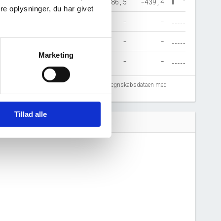
2,5
41,9
41,9
-3.886,5
-439,4
e oplysninger, du har givet
1,2
-
-
-
-
-
-
-
-
-
Marketing
-
-
-
-
-
fejlregistreringer. Vi anbefaler at krydstjekke regnskabsdataen med
Tillad alle