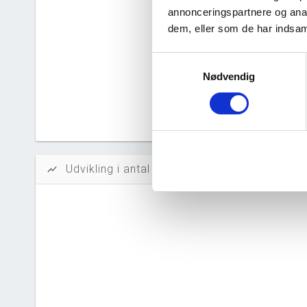
Solidit
annonceringspartnere og anal
dem, eller som de har indsaml
Likvidi
Afkastn
Samtykkevalg
Nødvendig
Oversku
Tal fra erh
årsrapporte
Udvikling i antal ansatte
show_chart