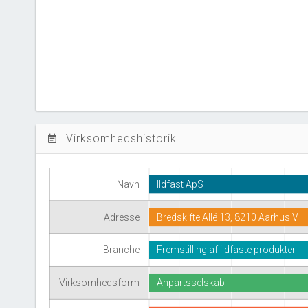
Virksomhedshistorik
event_note
Navn
Ildfast ApS
Adresse
Bredskifte Allé 13, 8210 Aarhus V
Branche
Fremstilling af ildfaste produkter
Virksomhedsform
Anpartsselskab