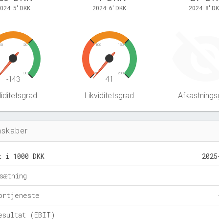
024: 5' DKK
2024: 6' DKK
2024: 8' D
10
20
100
150
0
30
50
200
-143
41
iditetsgrad
Likviditetsgrad
Afkastnings
nskaber
t i 1000 DKK
2025
sætning
ortjeneste
esultat (EBIT)