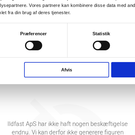
etsgrad
-14
ysepartnere. Vores partnere kan kombinere disse data med andr
et fra din brug af deres tjenester.
tetsgrad
4
ingsgrad
Præferencer
Statistik
dsgrad
vervsstyrelsens regnskabs-API. eStatistik henviser til Erhvervsstyrelsen ved eventuelle 
rne i PDF.
Afvis
Ildfast ApS har ikke haft nogen beskæftigelse
endnu. Vi kan derfor ikke generere figuren