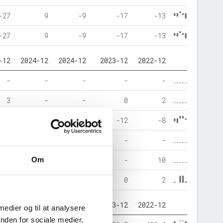
-27
9
-9
-17
-13
-27
9
-9
-17
-13
-12
2024-12
2024-12
2023-12
2022-12
-
-
-
-
-
3
-
-
0
2
-4
6
6
-12
-8
-
-
-
-
-
Om
6
9
9
-
10
3
15
15
0
2
-12
2024-12
2024-12
2023-12
2022-12
 medier og til at analysere
nden for sociale medier,