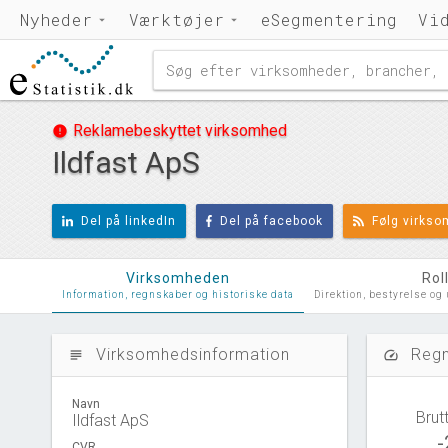
Nyheder
Værktøjer
eSegmentering
Vi
Reklamebeskyttet virksomhed
error
Ildfast ApS
Del på linkedIn
Del på facebook
Følg virks
Virksomheden
Rol
Information, regnskaber og historiske data
Direktion, bestyrelse og
Virksomhedsinformation
Regn
subject
speed
Navn
Brut
Ildfast ApS
-
CVR