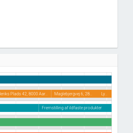
eriks Plads 42, 8000 Aar…
Maglebjergvej 6, 28…
Ly…
Fremstilling af ildfaste produkter