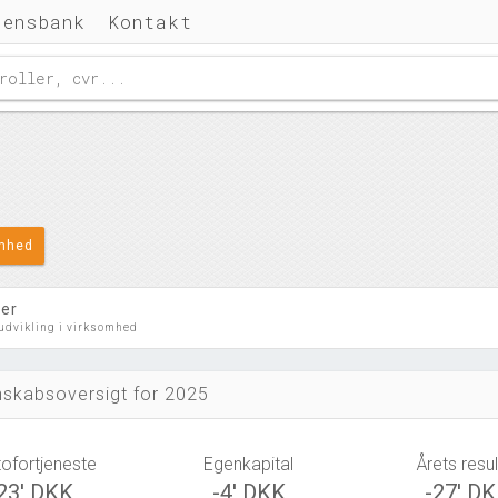
densbank
Kontakt
omhed
ler
 udvikling i virksomhed
skabsoversigt for 2025
tofortjeneste
Egenkapital
Årets resul
23' DKK
-4' DKK
-27' D