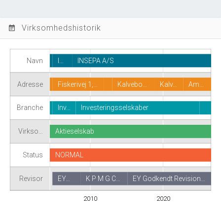
Virksomhedshistorik
event_note
Navn
I…
INSEPA A/S
Adresse
Fiskerivej 1,…
Kalvebo…
Kalv…
Am…
Branche
Inv…
Investeringsselskaber
Virkso…
Aktieselskab
Status
NORMAL
Revisor
EY…
K P M G C…
EY Godkendt Revision…
2010
2020