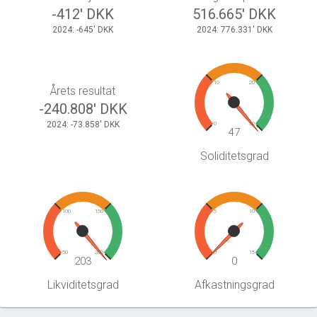
-412' DKK
516.665' DKK
2024: -645' DKK
2024: 776.331' DKK
10
20
Årets resultat
-240.808' DKK
2024: -73.858' DKK
0
30
47
Soliditetsgrad
100
150
5
10
50
200
0
15
203
0
Likviditetsgrad
Afkastningsgrad