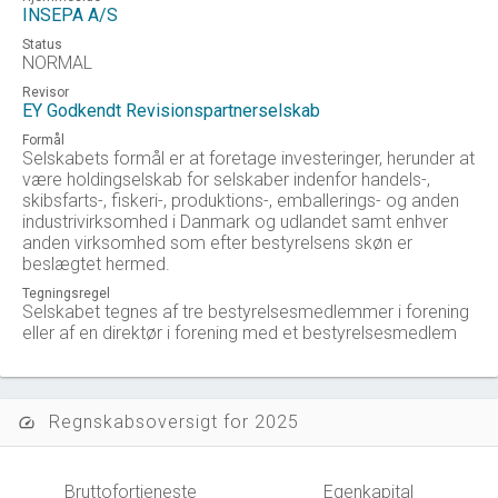
INSEPA A/S
Status
NORMAL
Revisor
EY Godkendt Revisionspartnerselskab
Formål
Selskabets formål er at foretage investeringer, herunder at
være holdingselskab for selskaber indenfor handels-,
skibsfarts-, fiskeri-, produktions-, emballerings- og anden
industrivirksomhed i Danmark og udlandet samt enhver
anden virksomhed som efter bestyrelsens skøn er
beslægtet hermed.
Tegningsregel
Selskabet tegnes af tre bestyrelsesmedlemmer i forening
eller af en direktør i forening med et bestyrelsesmedlem
Regnskabsoversigt for 2025
speed
Bruttofortjeneste
Egenkapital