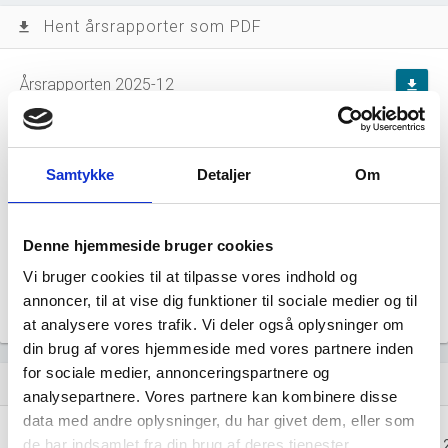
Hent årsrapporter som PDF
file_download
Årsrapporten 2025-12
file_download
Årsrapporten 2024-12
file_download
Samtykke
Detaljer
Om
Årsrapporten 2023-12
file_download
Årsrapporten 2022-12
file_download
Denne hjemmeside bruger cookies
Vi bruger cookies til at tilpasse vores indhold og
Årsrapporten 2021-12
file_download
annoncer, til at vise dig funktioner til sociale medier og til
at analysere vores trafik. Vi deler også oplysninger om
din brug af vores hjemmeside med vores partnere inden
for sociale medier, annonceringspartnere og
Regnskaber
assignment
analysepartnere. Vores partnere kan kombinere disse
data med andre oplysninger, du har givet dem, eller som
Resultat i 1000
2025-12
2024-12
2023-12
de har indsamlet fra din brug af deres tjenester.