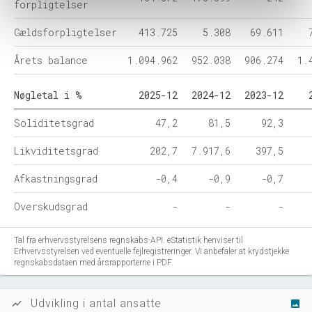
forpligtelser
Gældsforpligtelser
413.725
5.308
69.611
Årets balance
1.094.962
952.038
906.274
1.
Nøgletal i %
2025-12
2024-12
2023-12
Soliditetsgrad
47,2
81,5
92,3
Likviditetsgrad
202,7
7.917,6
397,5
Afkastningsgrad
-0,4
-0,9
-0,7
Overskudsgrad
-
-
-
Tal fra erhvervsstyrelsens regnskabs-API. eStatistik henviser til
Erhvervsstyrelsen ved eventuelle fejlregistreringer. Vi anbefaler at krydstjekke
regnskabsdataen med årsrapporterne i PDF.
Udvikling i antal ansatte
show_chart
image