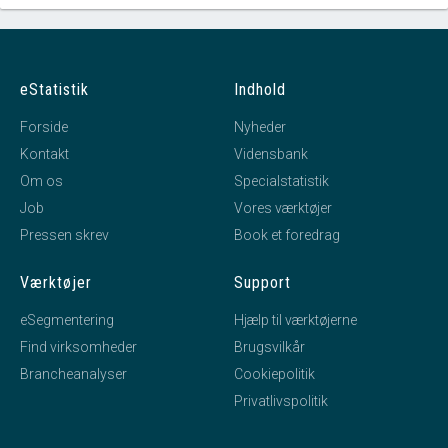
eStatistik
Indhold
Forside
Nyheder
Kontakt
Vidensbank
Om os
Specialstatistik
Job
Vores værktøjer
Pressen skrev
Book et foredrag
Værktøjer
Support
eSegmentering
Hjælp til værktøjerne
Find virksomheder
Brugsvilkår
Brancheanalyser
Cookiepolitik
Privatlivspolitik