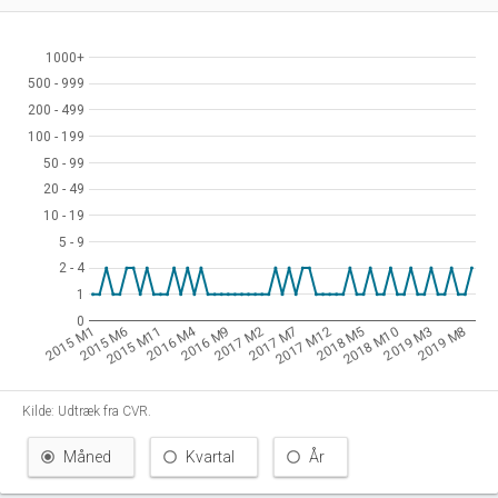
1000+
1000+
500 - 999
500 - 999
200 - 499
200 - 499
100 - 199
100 - 199
50 - 99
50 - 99
20 - 49
20 - 49
10 - 19
10 - 19
5 - 9
5 - 9
2 - 4
2 - 4
1
1
0
0
2016 M4
2015 M1
2015 M6
2015 M11
2016 M9
2017 M2
2017 M7
2017 M12
2018 M5
2018 M10
2019 M3
2019 M8
Kilde: Udtræk fra CVR.
Måned
Kvartal
År