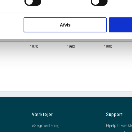
Adresse
Kraftværksvej 31, 2300 København S
Branche
Lossepladser og forbrændingsanstalter
Afvis
mhedsform
Interessentskab
1970
1980
1990
Værktøjer
Support
eSegmentering
Hjælp til værkt