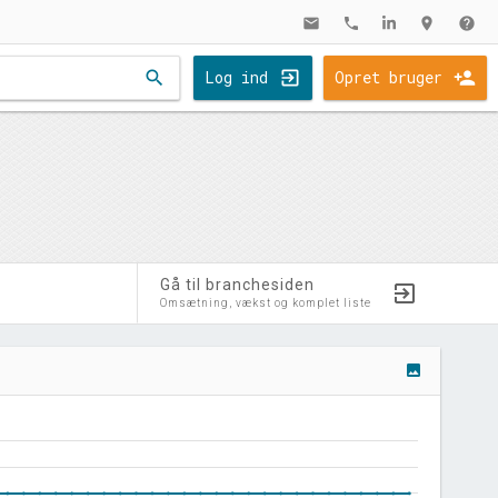
mail
phone
location_on
help
search
Log ind
Opret bruger
Gå til branchesiden
Omsætning, vækst og komplet liste
image