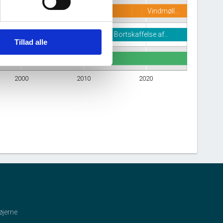
Vindmøll…
Drift af affaldsbe…
Bortskaffelse af…
Tillad alle
2000
2010
2020
øjerne