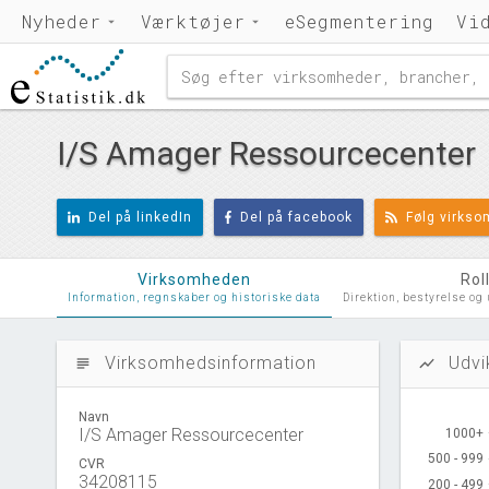
Nyheder
Værktøjer
eSegmentering
Vi
I/S Amager Ressourcecenter
Del på linkedIn
Del på facebook
Følg virks
Virksomheden
Rol
Information, regnskaber og historiske data
Direktion, bestyrelse og
Virksomhedsinformation
Udvi
subject
show_chart
Navn
I/S Amager Ressourcecenter
1000+
1000+
500 - 999
500 - 999
CVR
34208115
200 - 499
200 - 499