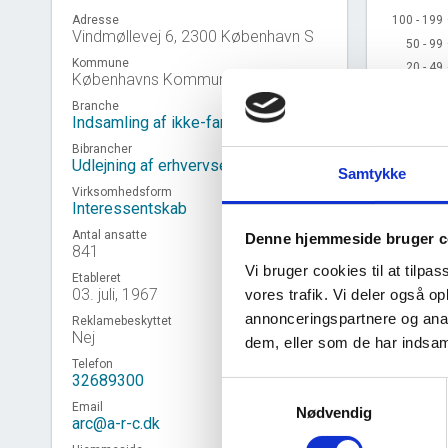
100 - 199
100 - 199
Adresse
Vindmøllevej 6, 2300 København S
50 - 99
50 - 99
Kommune
20 - 49
20 - 49
Københavns Kommune
10 - 19
10 - 19
Branche
5 - 9
5 - 9
Indsamling af ikke-farligt affald
2 - 4
2 - 4
Bibrancher
1
1
Udlejning af erhvervsejendomme
Samtykke
0
0
Virksomhedsform
2
2015 
Interessentskab
Antal ansatte
Denne hjemmeside bruger c
841
Kilde: Udtr
Vi bruger cookies til at tilpas
Etableret
03. juli, 1967
vores trafik. Vi deler også 
annonceringspartnere og anal
Reklamebeskyttet
Nej
dem, eller som de har indsaml
Virk
event_note
Telefon
32689300
Samtykkevalg
Email
Nødvendig
arc@a-r-c.dk