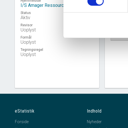
Hjemmeside
I/S Amager Ressourcecenter
Status
Aktiv
Revisor
Uoplyst
Virkso
Formål
Uoplyst
Tegningsregel
Uoplyst
eStatistik
Indhold
Forside
Nyheder