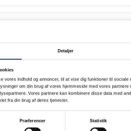
Detaljer
2017 M3
2016 M5
2015 M7
201
2016 M11
2016 M1
015 M3
2017 M5
2016 M7
2015 M9
2017 M1
2016 M3
2015 M5
2017 M7
2016 M9
2015 M11
M1
ookies
æk fra CVR.
se vores indhold og annoncer, til at vise dig funktioner til sociale
oplysninger om din brug af vores hjemmeside med vores partnere i
ysepartnere. Vores partnere kan kombinere disse data med andr
et fra din brug af deres tjenester.
somhedshistorik
Præferencer
Statistik
Navn
I/S AMAGERFORBRÆNDING