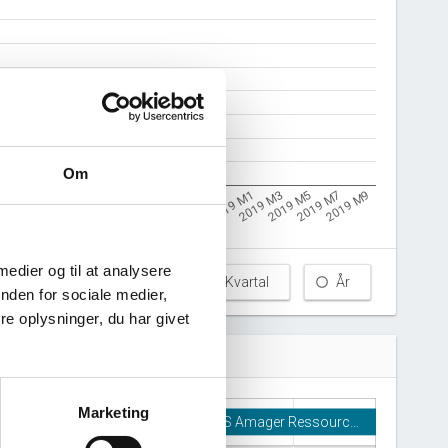
Om
2019 M5
2018 M7
7 M9
2019 M1
2018 M3
2019 M7
2018 M9
2017 M11
2019 M3
2018 M5
2019 M9
2018 M11
2018 M1
 medier og til at analysere
Måned
Kvartal
År
nden for sociale medier,
e oplysninger, du har givet
Marketing
I/S Amager Ressourc…