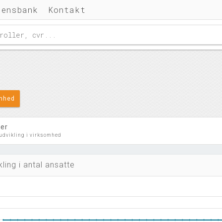
densbank
Kontakt
omhed
ler
 udvikling i virksomhed
kling i antal ansatte