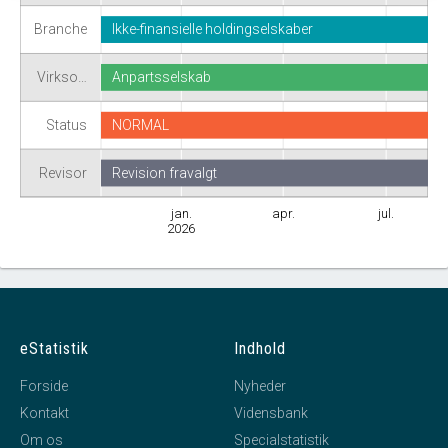
Branche
Ikke-finansielle holdingselskaber
Virkso…
Anpartsselskab
Status
NORMAL
Revisor
Revision fravalgt
jan.
apr.
jul.
2026
eStatistik
Indhold
Forside
Nyheder
Kontakt
Vidensbank
Om os
Specialstatistik