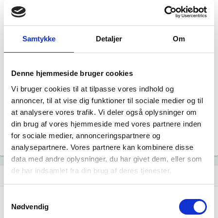
Hjemmeside
J. A. W. Holding ApS
Status
NORMAL
Samtykke
Detaljer
Om
Revisor
Revision fravalgt
Formål
Denne hjemmeside bruger cookies
Selskabets formål er at udøve virksomhed som
holdingselskab og foretage investering samt anden
Vi bruger cookies til at tilpasse vores indhold og
aktivitet, der efter bestyrelsens skøn er beslægtet hermed.
annoncer, til at vise dig funktioner til sociale medier og til
Tegningsregel
at analysere vores trafik. Vi deler også oplysninger om
Selskabet tegnes af en direktør i forening med
din brug af vores hjemmeside med vores partnere inden
bestyrelsesformanden, af to bestyrelsesmedlemmer i
for sociale medier, annonceringspartnere og
forening eller af den samlede bestyrelse.
analysepartnere. Vores partnere kan kombinere disse
data med andre oplysninger, du har givet dem, eller som
de har indsamlet fra din brug af deres tjenester.
Udvikling i antal ansatte
show_chart
Samtykkevalg
Nødvendig