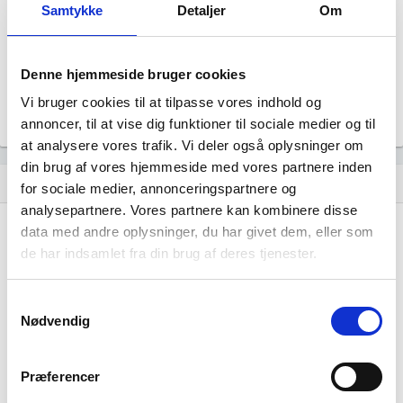
Samtykke
Detaljer
Om
Revisor
Uoplyst
Formål
Uoplyst
Denne hjemmeside bruger cookies
Tegningsregel
Vi bruger cookies til at tilpasse vores indhold og
Uoplyst
annoncer, til at vise dig funktioner til sociale medier og til
at analysere vores trafik. Vi deler også oplysninger om
din brug af vores hjemmeside med vores partnere inden
Udvikling i antal ansatte
show_chart
for sociale medier, annonceringspartnere og
analysepartnere. Vores partnere kan kombinere disse
data med andre oplysninger, du har givet dem, eller som
de har indsamlet fra din brug af deres tjenester.
Samtykkevalg
Nødvendig
JapanbyNana har ikke haft nogen
beskæftigelse endnu. Vi kan derfor ikke
Præferencer
generere figuren for denne virksomhed.