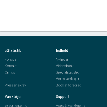
eStatistik
Indhold
Forside
Nyheder
Kontakt
Vidensbank
Om os
Specialstatistik
Job
Vores værktøjer
Pressen skrev
Book et foredrag
Værktøjer
Support
eSegmentering
Hjælp til værktøjerne