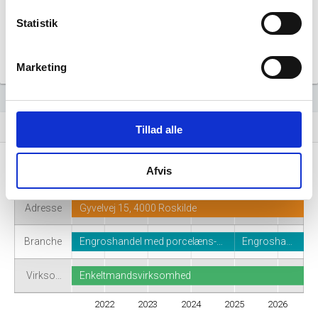
Statistik
Marketing
Virksomhedshistorik
event_note
Tillad alle
Afvis
Navn
JapanbyNana
Adresse
Gyvelvej 15, 4000 Roskilde
Branche
Engroshandel med porcelæns-…
Engrosha…
Virkso…
Enkeltmandsvirksomhed
2022
2023
2024
2025
2026