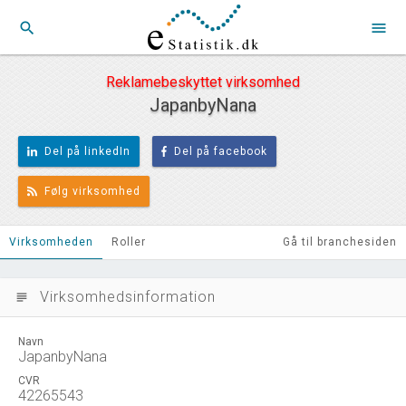
search
menu
Reklamebeskyttet virksomhed
JapanbyNana
Del på linkedIn
Del på facebook
Følg virksomhed
Virksomheden
Roller
Gå til branchesiden
Virksomhedsinformation
subject
Navn
JapanbyNana
CVR
42265543