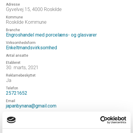
Adresse
Gyvelvej 15, 4000 Roskilde
Kommune
Roskilde Kommune
Branche
Engroshandel med porcelæns- og glasvarer
Virksomhedsform
Enkeltmandsvirksomhed
Antal ansatte
Etableret
30. marts, 2021
Reklamebeskyttet
Ja
Telefon
25721652
Email
japanbynana@gmail.com
Hjemmeside
JapanbyNana
Status
Aktiv