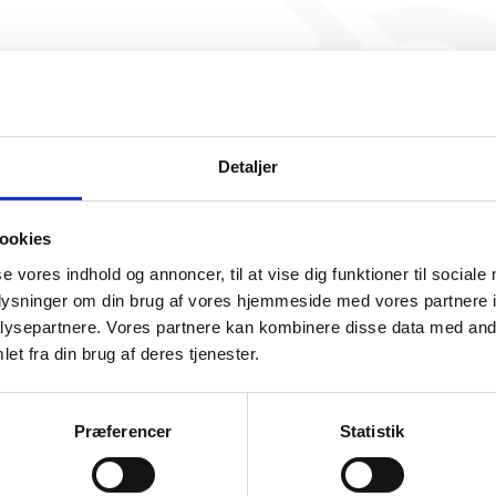
Jaqueline ApS har ikke 
beskæftigelse endnu. Vi ka
generere figuren for denne
Detaljer
ookies
se vores indhold og annoncer, til at vise dig funktioner til sociale
oplysninger om din brug af vores hjemmeside med vores partnere i
ysepartnere. Vores partnere kan kombinere disse data med andr
somhedshistorik
et fra din brug af deres tjenester.
Navn
Jaqueline ApS
Præferencer
Statistik
Adresse
Kongensgade 81, 6700 Esbjerg