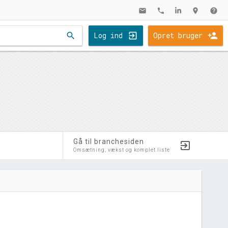
mail
phone
location_on
help
search
Log ind
Opret bruger
Gå til branchesiden
Omsætning, vækst og komplet liste