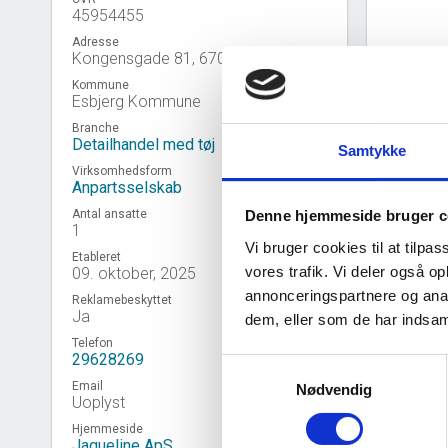
45954455
Adresse
Kongensgade 81, 6700 Esbjerg
Kommune
Esbjerg Kommune
Branche
Detailhandel med tøj
Samtykke
Virksomhedsform
Anpartsselskab
Antal ansatte
Denne hjemmeside bruger c
1
Vi bruger cookies til at tilpas
Etableret
vores trafik. Vi deler også 
09. oktober, 2025
annonceringspartnere og anal
Reklamebeskyttet
Virk
event_note
Ja
dem, eller som de har indsaml
Telefon
29628269
Samtykkevalg
Email
Nødvendig
Uoplyst
Hjemmeside
Jaqueline ApS