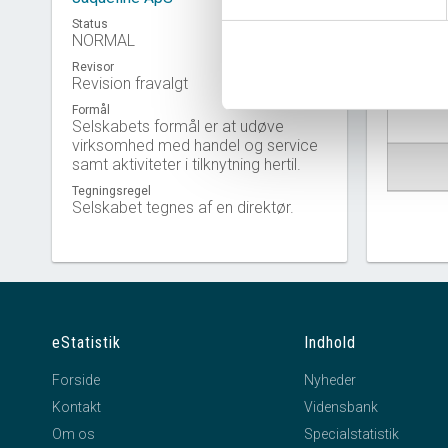
Status
NORMAL
Revisor
Virkso
Revision fravalgt
Formål
Selskabets formål er at udøve
virksomhed med handel og service
samt aktiviteter i tilknytning hertil.
Tegningsregel
Selskabet tegnes af en direktør.
eStatistik
Indhold
Forside
Nyheder
Kontakt
Vidensbank
Om os
Specialstatistik