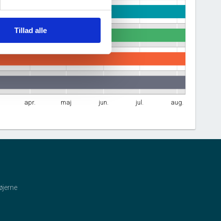
Tillad alle
apr.
maj
jun.
jul.
aug.
øjerne