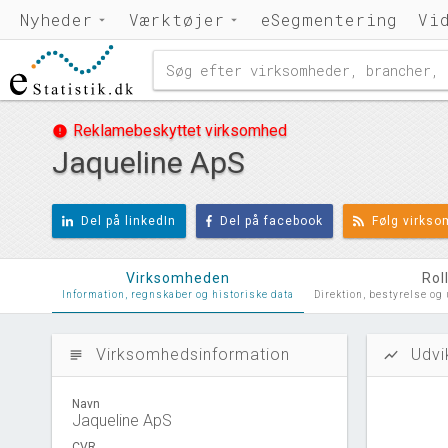
Nyheder
Værktøjer
eSegmentering
Vi
Reklamebeskyttet virksomhed
error
Jaqueline ApS
Del på linkedIn
Del på facebook
Følg virks
Virksomheden
Rol
Information, regnskaber og historiske data
Direktion, bestyrelse og
Virksomhedsinformation
Udvi
subject
show_chart
Navn
Jaqueline ApS
CVR