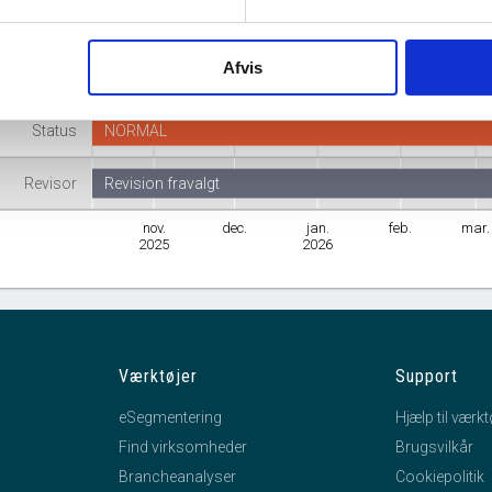
Branche
Detailhandel med tøj
Afvis
mhedsform
Anpartsselskab
Status
NORMAL
Revisor
Revision fravalgt
nov.
dec.
jan.
feb.
mar.
2025
2026
Værktøjer
Support
eSegmentering
Hjælp til værkt
Find virksomheder
Brugsvilkår
Brancheanalyser
Cookiepolitik