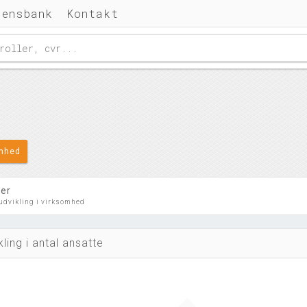
densbank
Kontakt
omhed
ler
 udvikling i virksomhed
kling i antal ansatte