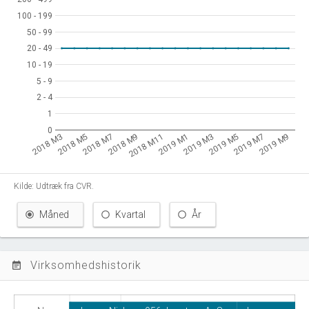
100 - 199
100 - 199
50 - 99
50 - 99
20 - 49
20 - 49
10 - 19
10 - 19
5 - 9
5 - 9
2 - 4
2 - 4
1
1
0
0
2018 M7
2019 M1
2019 M7
2018 M5
2018 M11
2019 M5
2018 M3
2018 M9
2019 M3
2019 M9
Kilde: Udtræk fra CVR.
Måned
Kvartal
År
Virksomhedshistorik
event_note