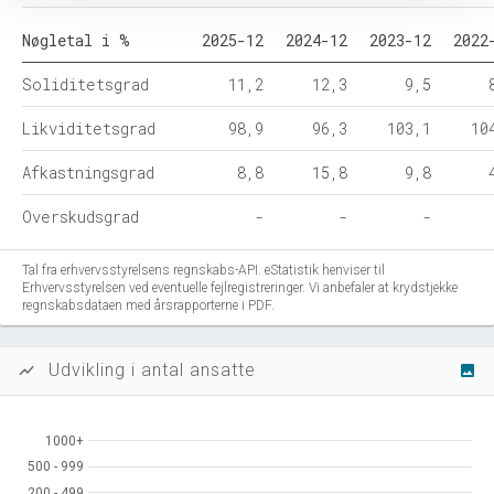
Nøgletal i %
2025-12
2024-12
2023-12
2022
Soliditetsgrad
11,2
12,3
9,5
Likviditetsgrad
98,9
96,3
103,1
10
Afkastningsgrad
8,8
15,8
9,8
Overskudsgrad
-
-
-
Tal fra erhvervsstyrelsens regnskabs-API. eStatistik henviser til
Erhvervsstyrelsen ved eventuelle fejlregistreringer. Vi anbefaler at krydstjekke
regnskabsdataen med årsrapporterne i PDF.
Udvikling i antal ansatte
show_chart
image
1000+
1000+
500 - 999
500 - 999
200 - 499
200 - 499