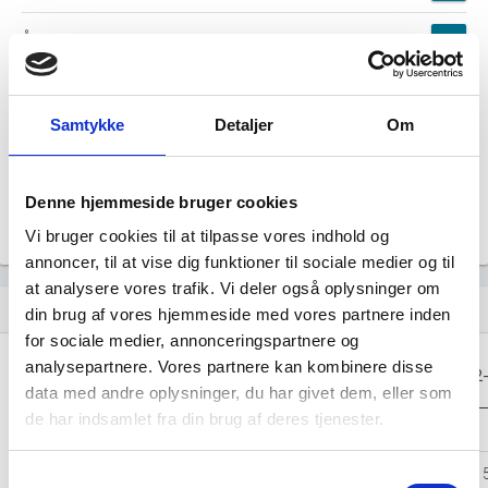
Årsrapporten 2024-12
file_download
Årsrapporten 2023-12
file_download
Samtykke
Detaljer
Om
Årsrapporten 2022-12
file_download
Denne hjemmeside bruger cookies
Årsrapporten 2021-12
file_download
Vi bruger cookies til at tilpasse vores indhold og
annoncer, til at vise dig funktioner til sociale medier og til
at analysere vores trafik. Vi deler også oplysninger om
Regnskaber
assignment
din brug af vores hjemmeside med vores partnere inden
for sociale medier, annonceringspartnere og
Resultat i 1000
analysepartnere. Vores partnere kan kombinere disse
2025-12
2024-12
2023-12
2022
DKK
data med andre oplysninger, du har givet dem, eller som
de har indsamlet fra din brug af deres tjenester.
Nettoomsætning
-
-
-
Bruttofortjeneste
7.820
7.280
5.279
4.
Samtykkevalg