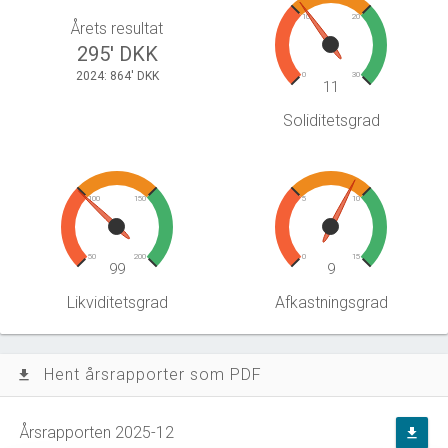
10
20
Årets resultat
295' DKK
2024: 864' DKK
0
30
11
Soliditetsgrad
100
150
5
10
50
200
0
15
99
9
Likviditetsgrad
Afkastningsgrad
Hent årsrapporter som PDF
file_download
Årsrapporten 2025-12
file_download