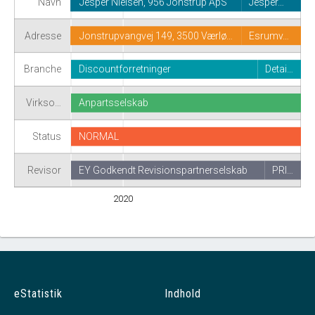
Navn
Jesper Nielsen, 956 Jonstrup ApS
Jesper…
Adresse
Jonstrupvangvej 149, 3500 Værlø…
Esrumv…
Branche
Discountforretninger
Detai…
Virkso…
Anpartsselskab
Status
NORMAL
Revisor
EY Godkendt Revisionspartnerselskab
PRI…
2020
eStatistik
Indhold