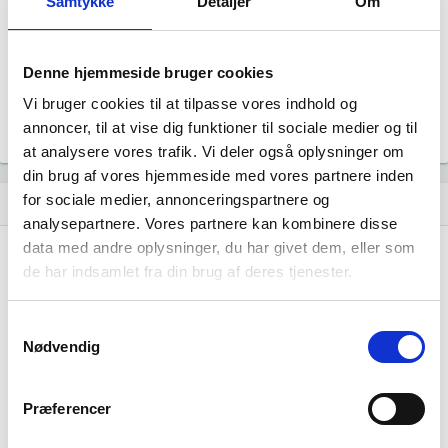
Samtykke
Detaljer
Om
Revisor
Uoplyst
Formål
Denne hjemmeside bruger cookies
Uoplyst
Vi bruger cookies til at tilpasse vores indhold og
Tegningsregel
Uoplyst
annoncer, til at vise dig funktioner til sociale medier og til
at analysere vores trafik. Vi deler også oplysninger om
din brug af vores hjemmeside med vores partnere inden
for sociale medier, annonceringspartnere og
Udvikling i antal ansatte
show_chart
analysepartnere. Vores partnere kan kombinere disse
data med andre oplysninger, du har givet dem, eller som
de har indsamlet fra din brug af deres tjenester.
Samtykkevalg
Nødvendig
J.K. Invest 2023 ApS har ikke haft nogen
beskæftigelse endnu. Vi kan derfor ikke
Præferencer
generere figuren for denne virksomhed.