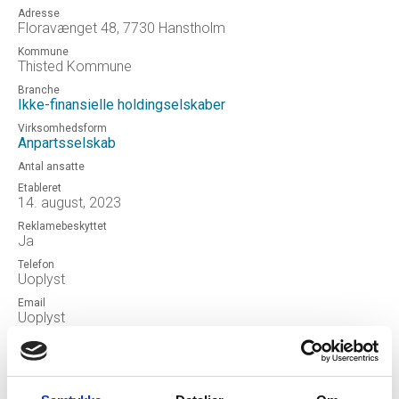
Adresse
Floravænget 48, 7730 Hanstholm
Kommune
Thisted Kommune
Branche
Ikke-finansielle holdingselskaber
Virksomhedsform
Anpartsselskab
Antal ansatte
Etableret
14. august, 2023
Reklamebeskyttet
Ja
Telefon
Uoplyst
Email
Uoplyst
Hjemmeside
J.K. Invest 2023 ApS
Status
OPLØSTEFTERKONKURS