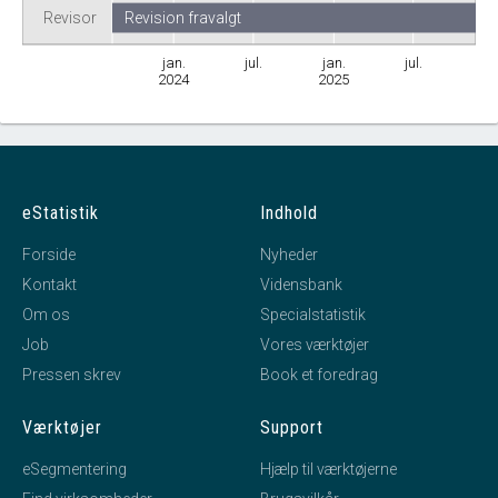
Revisor
Revision fravalgt
jan.
jul.
jan.
jul.
2024
2025
eStatistik
Indhold
Forside
Nyheder
Kontakt
Vidensbank
Om os
Specialstatistik
Job
Vores værktøjer
Pressen skrev
Book et foredrag
Værktøjer
Support
eSegmentering
Hjælp til værktøjerne