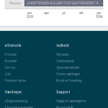
Revisor
CHRISTENSEN & KJÆR STATSAUTORISERET R…
jan.
apr.
jul.
okt.
jan.
2025
2026
eStatistik
Indhold
Forside
Nyheder
Kontakt
Vidensbank
Om os
Specialstatistik
Job
Vores værktøjer
Pressen skrev
Book et foredrag
Værktøjer
Support
eSegmentering
Hjælp til værktøjerne
Find virksomheder
Brugsvilkår