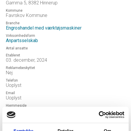
Gamma 5, 8382 Hinnerup
Kommune
Favrskov Kommune
Branche
Engroshandel med værktøjsmaskiner
Virksomhedsform
Anpartsselskab
Antal ansatte
Etableret
03. december, 2024
Reklamebeskyttet
Nej
Telefon
Uoplyst
Email
Uoplyst
Hjemmeside
JØS Warehouse ApS
Status
OPLØSTEFTERFUSION
Samtykke
Detaljer
Om
Revisor