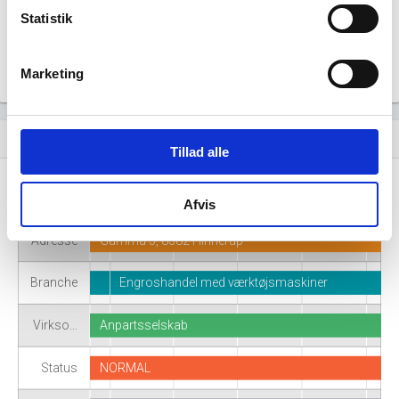
Statistik
Marketing
Virksomhedshistorik
event_note
Tillad alle
Navn
JØS Warehouse ApS
Afvis
Adresse
Gamma 5, 8382 Hinnerup
Branche
Engroshandel med værktøjsmaskiner
Virkso…
Anpartsselskab
Status
NORMAL