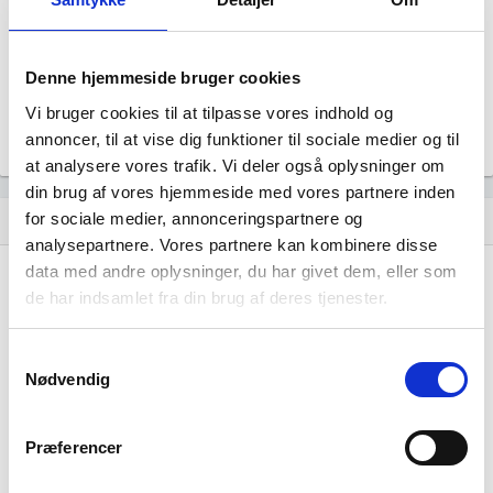
CHRISTENSEN & KJÆR STATSAUTORISERET
REVISIONSAKTIESELSKAB
Formål
Denne hjemmeside bruger cookies
Uoplyst
Vi bruger cookies til at tilpasse vores indhold og
Tegningsregel
Uoplyst
annoncer, til at vise dig funktioner til sociale medier og til
at analysere vores trafik. Vi deler også oplysninger om
din brug af vores hjemmeside med vores partnere inden
for sociale medier, annonceringspartnere og
Udvikling i antal ansatte
show_chart
analysepartnere. Vores partnere kan kombinere disse
data med andre oplysninger, du har givet dem, eller som
de har indsamlet fra din brug af deres tjenester.
Samtykkevalg
Nødvendig
JØS Warehouse ApS har ikke haft nogen
beskæftigelse endnu. Vi kan derfor ikke
Præferencer
generere figuren for denne virksomhed.