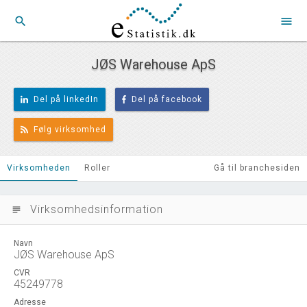
search
menu
JØS Warehouse ApS
Del på linkedIn
Del på facebook
Følg virksomhed
Virksomheden
Roller
Gå til branchesiden
Virksomhedsinformation
subject
Navn
JØS Warehouse ApS
CVR
45249778
Adresse