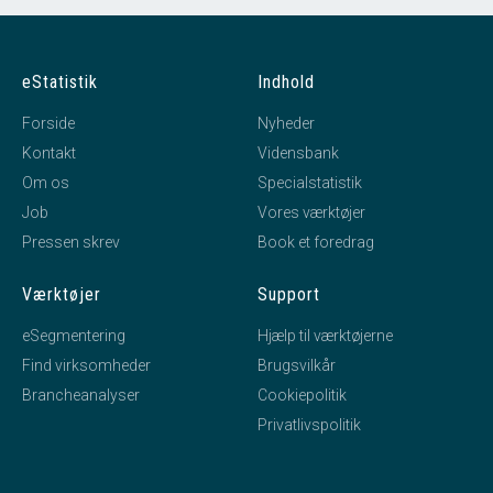
eStatistik
Indhold
Forside
Nyheder
Kontakt
Vidensbank
Om os
Specialstatistik
Job
Vores værktøjer
Pressen skrev
Book et foredrag
Værktøjer
Support
eSegmentering
Hjælp til værktøjerne
Find virksomheder
Brugsvilkår
Brancheanalyser
Cookiepolitik
Privatlivspolitik