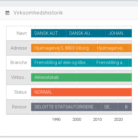
Virksomhedshistorik
event_note
Navn
DANSK AUT…
DANSK AU…
JOHAN…
Adresse
Hjulmagervej 5, 8800 Viborg
Hjulmagervej…
Branche
Fremstilling af dele og tilbe…
Fremstilling a…
Virkso…
Aktieselskab
Status
NORMAL
Revisor
DELOITTE STATSAUTORISERE…
DE…
B
1990
2000
2010
2020