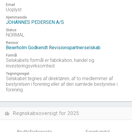
Email
Uoplyst
Hjemmeside
JOHANNES PEDERSEN A/S
Status
NORMAL
Revisor
Beierholm Godkendt Revisionspartnerselskab
Formål
Selskabets formål er fabrikation, handel og
investeringsvirksomhed
Tegningsregel
Selskabet tegnes af direktøren, af to medlemmer af
bestyrelsen i forening eller af den samlede bestyrelse i
forening.
Regnskabsoversigt for 2025
speed
Bruttofortjeneste
Egenkapital