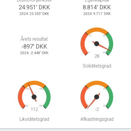
24.951' DKK
8.814' DKK
2024: 23.330' DKK
2024: 9.711' DKK
10
20
Årets resultat
-897' DKK
2024: -2.448' DKK
0
30
28
Soliditetsgrad
100
150
5
10
50
200
0
15
112
-2
Likviditetsgrad
Afkastningsgrad