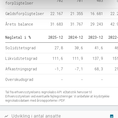
702
701
403
forpligtelser
Gældsforpligtelser
22.167
21.355
16.681
22.
Årets balance
31.683
31.767
29.243
42.
Nøgletal i %
2025-12
2024-12
2023-12
2022
Soliditetsgrad
27,8
30,6
41,6
4
Likviditetsgrad
111,6
111,9
137,9
15
Afkastningsgrad
-1,7
-7,1
68,3
2
Overskudsgrad
-
-
-
Tal fra erhvervsstyrelsens regnskabs-API. eStatistik henviser til
Erhvervsstyrelsen ved eventuelle fejlregistreringer. Vi anbefaler at krydstjekke
regnskabsdataen med årsrapporterne i PDF.
Udvikling i antal ansatte
show_chart
image