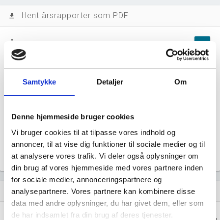
Hent årsrapporter som PDF
file_download
Årsrapporten 2025-12
file_download
Årsrapporten 2024-12
file_download
Samtykke
Detaljer
Om
Årsrapporten 2023-12
file_download
Denne hjemmeside bruger cookies
Årsrapporten 2022-12
file_download
Vi bruger cookies til at tilpasse vores indhold og
annoncer, til at vise dig funktioner til sociale medier og til
Årsrapporten 2021-12
file_download
at analysere vores trafik. Vi deler også oplysninger om
din brug af vores hjemmeside med vores partnere inden
for sociale medier, annonceringspartnere og
Regnskaber
analysepartnere. Vores partnere kan kombinere disse
assignment
data med andre oplysninger, du har givet dem, eller som
de har indsamlet fra din brug af deres tjenester.
Resultat i 1000