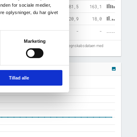
nden for sociale medier,
88,2
128,8
144,4
181,5
163,1
e oplysninger, du har givet
6,0
8,1
1,7
20,9
18,0
-
-
-
-
-
Marketing
fejlregistreringer. Vi anbefaler at krydstjekke regnskabsdataen med
image
Tillad alle