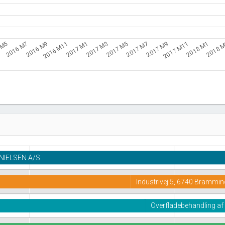
2016 M11
2017 M7
2018 
2016 M9
2017 M5
2018 M1
2016 M7
2017 M3
2017 M11
 M5
2017 M1
2017 M9
NIELSEN A/S
Industrivej 5, 6740 Brammin
Overfladebehandling af