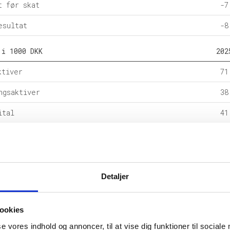
t før skat
-7
esultat
-8
 i 1000 DKK
202
ktiver
71
ngsaktiver
38
ital
41
e forpligtelser
9
rpligtelser
58
alance
109
Detaljer
l i %
202
ookies
etsgrad
se vores indhold og annoncer, til at vise dig funktioner til sociale