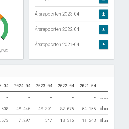
Årsrapporten 2023-04
file_download
0
Årsrapporten 2022-04
file_download
5
Årsrapporten 2021-04
file_download
grad
5-04
2024-04
2023-04
2022-04
2021-04
-
-
-
-
-
.508
48.446
48.391
82.075
54.155
.573
7.297
1.547
18.316
11.243