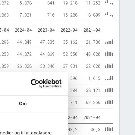
.872
-5.878
841
19.218
11.252
.863
-7.021
716
15.288
8.809
5-04
2024-04
2023-04
2022-04
2021-04
.296
44.849
47.335
35.162
21.736
.253
44.872
44.869
52.550
40.620
.859
26.328
33.346
37.931
22.620
.161
8.870
2.764
2.396
1.615
.529
54.523
56.093
47.384
38.121
.549
89.721
92.204
87.711
62.356
Om
5-04
2024-04
2023-04
2022-04
2021-04
38,2
29,3
36,2
43,2
36,3
 medier og til at analysere