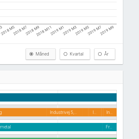
M3
2018 M11
2019 M7
2018 M9
2019 M5
2018 M7
2019 M3
2018 M5
2019 M1
2019 M9
Måned
Kvartal
År
g
Industrivej 5,…
I…
In…
 metal
Fr…