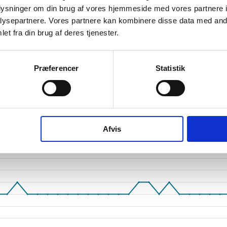
oplysninger om din brug af vores hjemmeside med vores partnere i
tetsgrad
ysepartnere. Vores partnere kan kombinere disse data med andr
ingsgrad
et fra din brug af deres tjenester.
dsgrad
Præferencer
Statistik
vervsstyrelsens regnskabs-API. eStatistik henviser til Erhvervsstyrelsen ved eventuelle 
rne i PDF.
Afvis