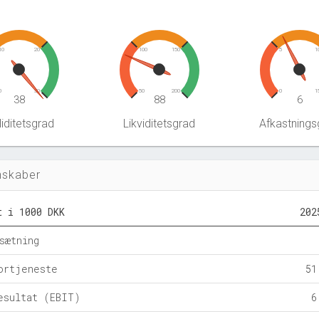
10
20
100
150
5
1
0
30
50
200
0
1
38
88
6
iditetsgrad
Likviditetsgrad
Afkastnings
nskaber
t i 1000 DKK
202
sætning
ortjeneste
51
esultat (EBIT)
6