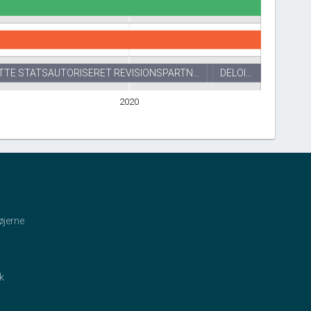
ITTE STATSAUTORISERET REVISIONSPARTN…
DELOI…
2020
øjerne
ik