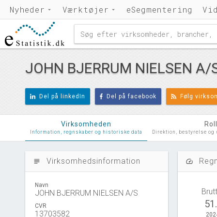
Nyheder
Værktøjer
eSegmentering
Vi
JOHN BJERRUM NIELSEN A/
Del på linkedIn
Del på facebook
Følg virks
Virksomheden
Rol
Information, regnskaber og historiske data
Direktion, bestyrelse og
Virksomhedsinformation
Regn
subject
speed
Navn
Brut
JOHN BJERRUM NIELSEN A/S
51
CVR
13703582
202