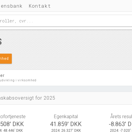
densbank
Kontakt
S
omhed
ler
 udvikling i virksomhed
skabsoversigt for 2025
tofortjeneste
Egenkapital
Årets resul
.508' DKK
41.859' DKK
-8.863' 
4: 48.446' DKK
2024: 26.327' DKK
2024: -7.020'