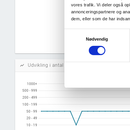
vores trafik. Vi deler også 
Likvidi
annonceringspartnere og anal
Afkastn
dem, eller som de har indsaml
Oversku
Samtykkevalg
Nødvendig
Tal fra erh
årsrapporte
Udvikling i antal ansatte
show_chart
1000+
1000+
500 - 999
500 - 999
200 - 499
200 - 499
100 - 199
100 - 199
50 - 99
50 - 99
20 - 49
20 - 49
10 - 19
10 - 19