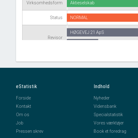
Virksomhedsform
Aktieselskab
Status
NORMAL
HØGEVEJ 21 ApS
Revisor
RS AF 1975. AKTI
eStatistik
Indhold
Forside
Nyheder
Kontakt
Vidensbank
Om os
Specialstatistik
Job
Vores værktøjer
Pressen skrev
Book et foredrag