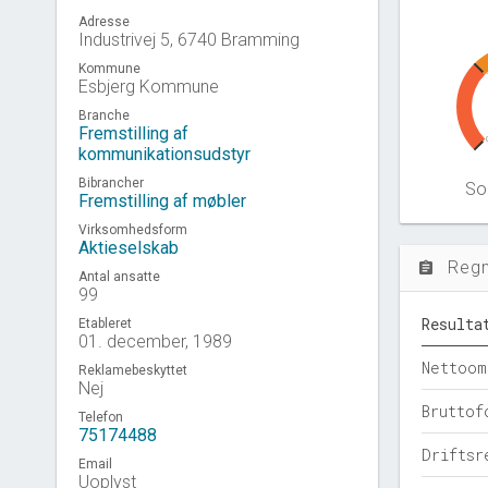
Adresse
Industrivej 5, 6740 Bramming
Kommune
Esbjerg Kommune
Branche
Fremstilling af
kommunikationsudstyr
Bibrancher
Sol
Fremstilling af møbler
Virksomhedsform
Aktieselskab
Reg
assignment
Antal ansatte
99
Resulta
Etableret
01. december, 1989
Nettoom
Reklamebeskyttet
Nej
Bruttof
Telefon
75174488
Driftsr
Email
Uoplyst