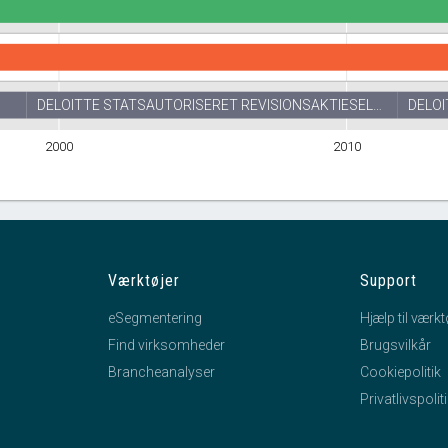
DELOITTE STATSAUTORISERET REVISIONSAKTIESEL…
DELO
ESELSKAB
2000
2010
Værktøjer
Support
eSegmentering
Hjælp til værkt
Find virksomheder
Brugsvilkår
Brancheanalyser
Cookiepolitik
Privatlivspolit