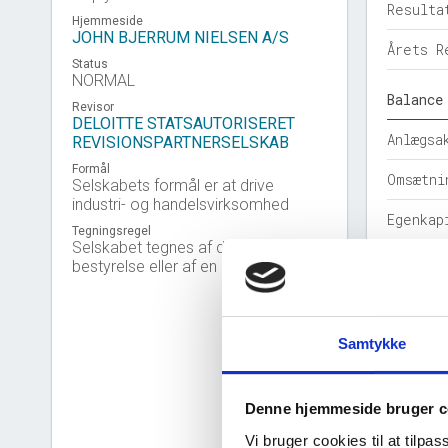
Resulta
Hjemmeside
JOHN BJERRUM NIELSEN A/S
Årets R
Status
NORMAL
Balance
Revisor
DELOITTE STATSAUTORISERET
Anlægsa
REVISIONSPARTNERSELSKAB
Formål
Omsætni
Selskabets formål er at drive
industri- og handelsvirksomhed
Egenkap
Tegningsregel
Selskabet tegnes af den samlede
Hensatt
bestyrelse eller af en direktør.
Gældsfo
Årets b
Samtykke
Nøgleta
Denne hjemmeside bruger c
Solidit
Vi bruger cookies til at tilpas