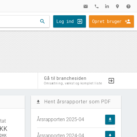
mail
phone
location_on
help
search
Log ind
Opret bruger
Gå til branchesiden
Omsætning, vækst og komplet liste
Hent årsrapporter som PDF
file_download
Årsrapporten 2025-04
file_download
tat
DKK
Årsrapporten 2024-04
 DKK
file_download