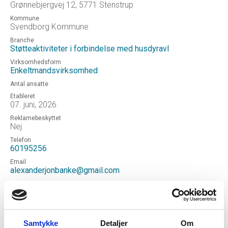
Grønnebjergvej 12, 5771 Stenstrup
Kommune
Svendborg Kommune
Branche
Støtteaktiviteter i forbindelse med husdyravl
Virksomhedsform
Enkeltmandsvirksomhed
Antal ansatte
Etableret
07. juni, 2026
Reklamebeskyttet
Nej
Telefon
60195256
Email
alexanderjonbanke@gmail.com
Hjemmeside
Jon Bankes Beslagsmed
Status
Aktiv
Samtykke
Detaljer
Om
Revisor