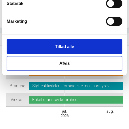
Statistik
Marketing
Virksomhedshistorik
event_note
Tillad alle
Navn
Jon Bankes Beslagsmed
Afvis
Adresse
Grønnebjergvej 12, 5771 Stenstrup
Branche
Støtteaktiviteter i forbindelse med husdyravl
Virkso…
Enkeltmandsvirksomhed
jul.
aug.
2026