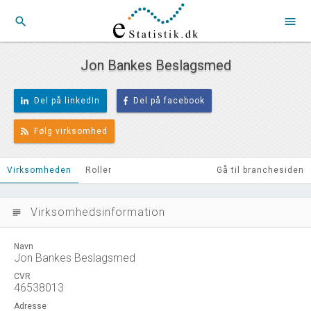
search
menu
Jon Bankes Beslagsmed
Del på linkedIn
Del på facebook
Følg virksomhed
Virksomheden
Roller
Gå til branchesiden
Virksomhedsinformation
subject
Navn
Jon Bankes Beslagsmed
CVR
46538013
Adresse