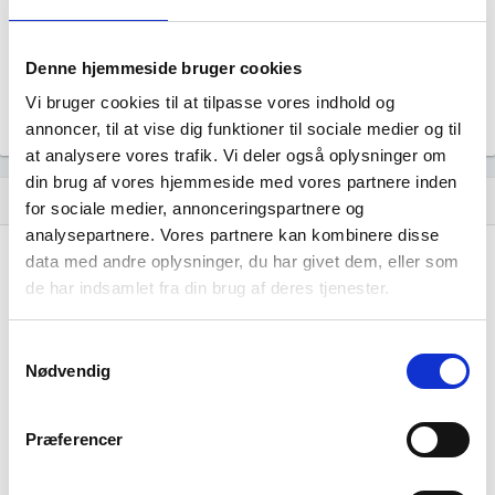
Uoplyst
Formål
Uoplyst
Denne hjemmeside bruger cookies
Tegningsregel
Vi bruger cookies til at tilpasse vores indhold og
Uoplyst
annoncer, til at vise dig funktioner til sociale medier og til
at analysere vores trafik. Vi deler også oplysninger om
din brug af vores hjemmeside med vores partnere inden
Udvikling i antal ansatte
show_chart
for sociale medier, annonceringspartnere og
analysepartnere. Vores partnere kan kombinere disse
data med andre oplysninger, du har givet dem, eller som
de har indsamlet fra din brug af deres tjenester.
Samtykkevalg
Nødvendig
Jon Bankes Beslagsmed har ikke haft nogen
beskæftigelse endnu. Vi kan derfor ikke
Præferencer
generere figuren for denne virksomhed.