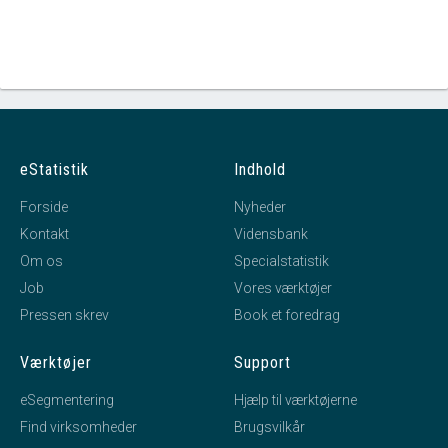
eStatistik
Indhold
Forside
Nyheder
Kontakt
Vidensbank
Om os
Specialstatistik
Job
Vores værktøjer
Pressen skrev
Book et foredrag
Værktøjer
Support
eSegmentering
Hjælp til værktøjerne
Find virksomheder
Brugsvilkår