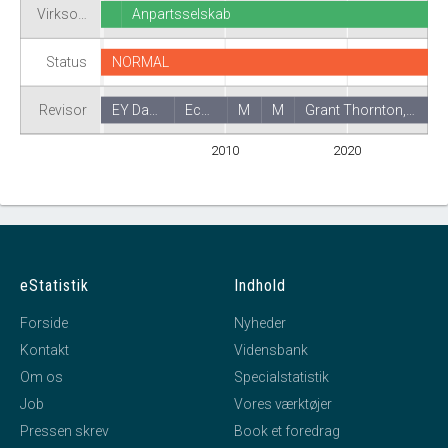
Virkso…
Anpartsselskab
Status
NORMAL
Revisor
EY Da…
Ec…
M
M
Grant Thornton,…
2010
2020
eStatistik
Indhold
Forside
Nyheder
Kontakt
Vidensbank
Om os
Specialstatistik
Job
Vores værktøjer
Pressen skrev
Book et foredrag