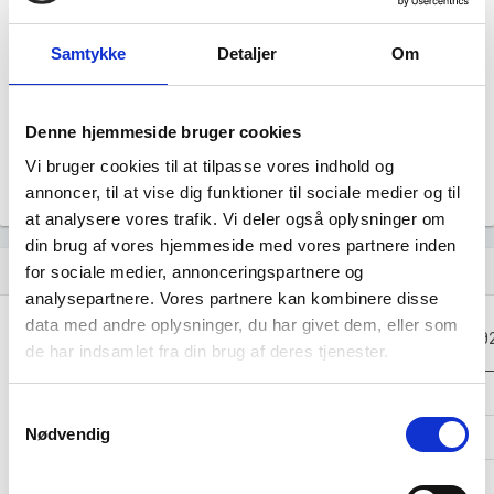
file_download
Samtykke
Detaljer
Om
Årsrapporten 2023-12
file_download
Årsrapporten 2022-12
file_download
Denne hjemmeside bruger cookies
Vi bruger cookies til at tilpasse vores indhold og
Årsrapporten 2021-12
file_download
annoncer, til at vise dig funktioner til sociale medier og til
at analysere vores trafik. Vi deler også oplysninger om
din brug af vores hjemmeside med vores partnere inden
Regnskaber
assignment
for sociale medier, annonceringspartnere og
analysepartnere. Vores partnere kan kombinere disse
data med andre oplysninger, du har givet dem, eller som
Resultat i 1000
2025-12
2024-12
2023-12
20
DKK
de har indsamlet fra din brug af deres tjenester.
Nettoomsætning
-
-
-
Samtykkevalg
Nødvendig
Bruttofortjeneste
-11
-12
-11
Driftsresultat
-
-
-