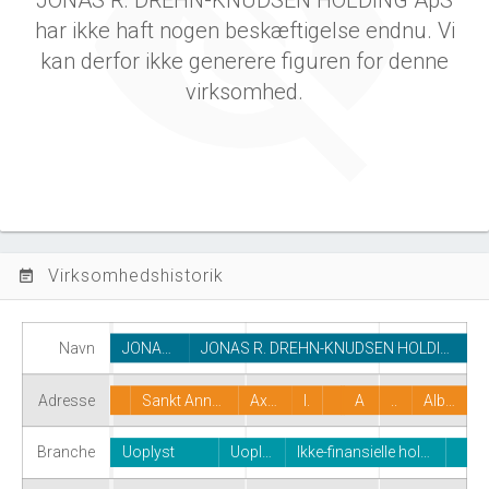
JONAS R. DREHN-KNUDSEN HOLDING ApS
har ikke haft nogen beskæftigelse endnu. Vi
kan derfor ikke generere figuren for denne
virksomhed.
Virksomhedshistorik
event_note
Navn
JONA…
JONAS R. DREHN-KNUDSEN HOLDI…
Adresse
Sankt Ann…
Ax…
I.
A
..
Alb…
Branche
Uoplyst
Uopl…
Ikke-finansielle hol…