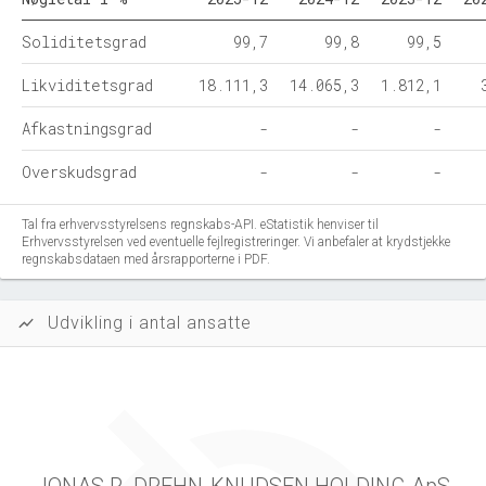
Soliditetsgrad
99,7
99,8
99,5
Likviditetsgrad
18.111,3
14.065,3
1.812,1
Afkastningsgrad
-
-
-
Overskudsgrad
-
-
-
Tal fra erhvervsstyrelsens regnskabs-API. eStatistik henviser til
Erhvervsstyrelsen ved eventuelle fejlregistreringer. Vi anbefaler at krydstjekke
regnskabsdataen med årsrapporterne i PDF.
Udvikling i antal ansatte
show_chart