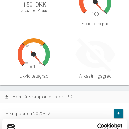
-150' DKK
2024: 1.517' DKK
0
30
100
Soliditetsgrad
100
150
50
200
18.111
Likviditetsgrad
Afkastningsgrad
Hent årsrapporter som PDF
file_download
Årsrapporten 2025-12
file_download
Årsrapporten 2024-12