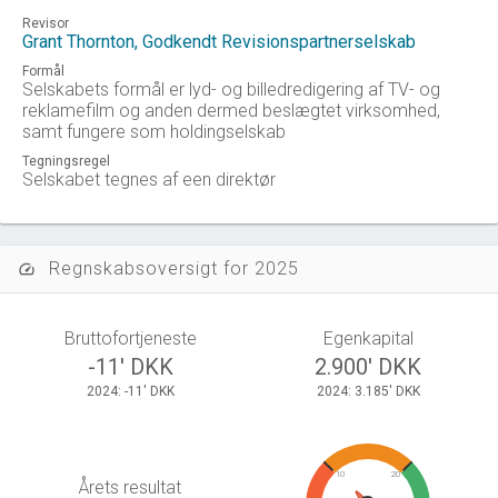
Revisor
Grant Thornton, Godkendt Revisionspartnerselskab
Formål
Selskabets formål er lyd- og billedredigering af TV- og
reklamefilm og anden dermed beslægtet virksomhed,
samt fungere som holdingselskab
Tegningsregel
Selskabet tegnes af een direktør
Regnskabsoversigt for 2025
speed
Bruttofortjeneste
Egenkapital
-11' DKK
2.900' DKK
2024: -11' DKK
2024: 3.185' DKK
10
20
Årets resultat