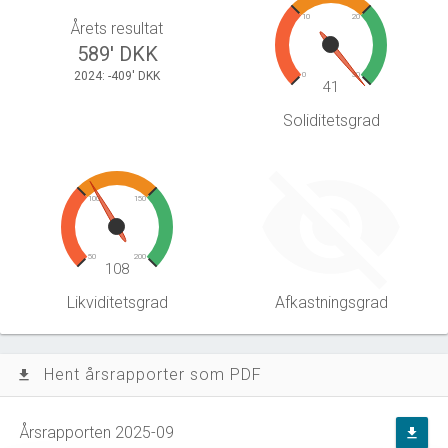
10
20
Årets resultat
589' DKK
2024: -409' DKK
0
30
41
Soliditetsgrad
100
150
50
200
108
Likviditetsgrad
Afkastningsgrad
Hent årsrapporter som PDF
file_download
Årsrapporten 2025-09
file_download