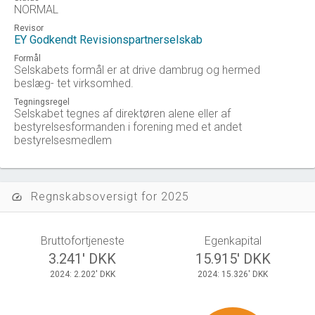
NORMAL
Revisor
EY Godkendt Revisionspartnerselskab
Formål
Selskabets formål er at drive dambrug og hermed
beslæg- tet virksomhed.
Tegningsregel
Selskabet tegnes af direktøren alene eller af
bestyrelsesformanden i forening med et andet
bestyrelsesmedlem
Regnskabsoversigt for 2025
speed
Bruttofortjeneste
Egenkapital
3.241' DKK
15.915' DKK
2024: 2.202' DKK
2024: 15.326' DKK