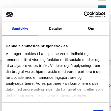
Årsrapporten 2024-09
file_download
Årsrapporten 2023-09
file_download
Samtykke
Detaljer
Om
Årsrapporten 2022-09
file_download
Denne hjemmeside bruger cookies
Årsrapporten 2021-09
file_download
Vi bruger cookies til at tilpasse vores indhold og
annoncer, til at vise dig funktioner til sociale medier og til
at analysere vores trafik. Vi deler også oplysninger om
Regnskaber
assignment
din brug af vores hjemmeside med vores partnere inden
for sociale medier, annonceringspartnere og
Resultat i 1000
analysepartnere. Vores partnere kan kombinere disse
2025-09
2024-09
2023-09
2022
DKK
data med andre oplysninger, du har givet dem, eller som
de har indsamlet fra din brug af deres tjenester.
Nettoomsætning
-
-
-
Bruttofortjeneste
3.241
2.202
-803
1.
Samtykkevalg