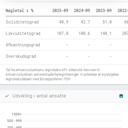
Nøgletal i %
2025-09
2024-09
2023-09
2022
Soliditetsgrad
40,9
42,7
51,0
6
Likviditetsgrad
107,8
108,6
140,1
20
Afkastningsgrad
-
-
-
Overskudsgrad
-
-
-
Tal fra erhvervsstyrelsens regnskabs-API. eStatistik henviser til
Erhvervsstyrelsen ved eventuelle fejlregistreringer. Vi anbefaler at krydstjekke
regnskabsdataen med årsrapporterne i PDF.
Udvikling i antal ansatte
show_chart
image
1000+
1000+
500 - 999
500 - 999
200 - 499
200 - 499