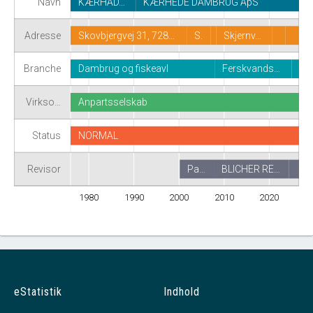
Navn
KÆRHAD…
KÆRHEDE DAMBRUG ApS
Adresse
Skovbjergvej 31, 728…
S.
Skjernv…
Branche
Dambrug og fiskeavl
Ferskvands…
Virkso…
Anpartsselskab
Status
NORMAL
Revisor
Pa…
BLICHER RE…
1980
1990
2000
2010
2020
eStatistik
Indhold