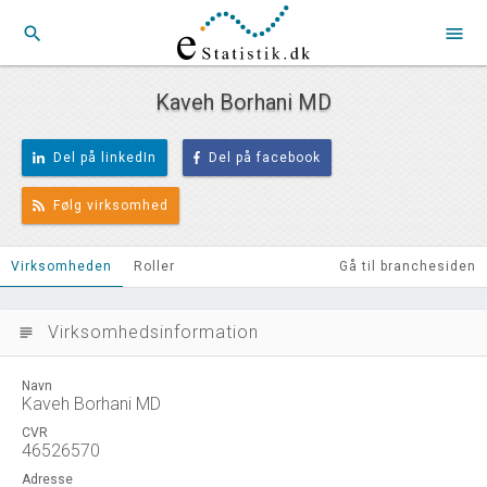
search
menu
Kaveh Borhani MD
Del på linkedIn
Del på facebook
Følg virksomhed
Virksomheden
Roller
Gå til branchesiden
Virksomhedsinformation
subject
Navn
Kaveh Borhani MD
CVR
46526570
Adresse