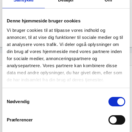
Revisor
Uoplyst
Formål
Denne hjemmeside bruger cookies
Uoplyst
Vi bruger cookies til at tilpasse vores indhold og
Tegningsregel
Uoplyst
annoncer, til at vise dig funktioner til sociale medier og til
at analysere vores trafik. Vi deler også oplysninger om
din brug af vores hjemmeside med vores partnere inden
for sociale medier, annonceringspartnere og
Udvikling i antal ansatte
show_chart
analysepartnere. Vores partnere kan kombinere disse
data med andre oplysninger, du har givet dem, eller som
de har indsamlet fra din brug af deres tjenester.
Samtykkevalg
Nødvendig
Kaveh Borhani MD har ikke haft nogen
beskæftigelse endnu. Vi kan derfor ikke
Præferencer
generere figuren for denne virksomhed.