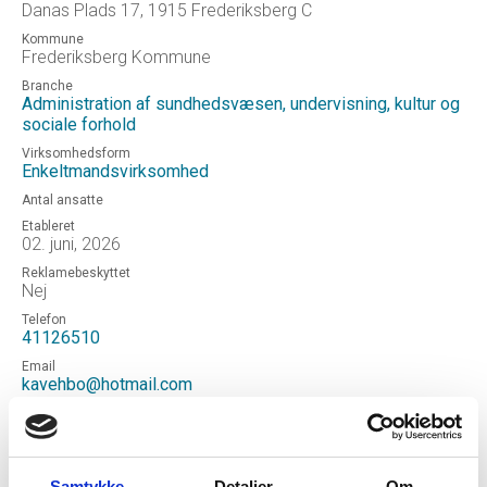
Danas Plads 17, 1915 Frederiksberg C
Kommune
Frederiksberg Kommune
Branche
Administration af sundhedsvæsen, undervisning, kultur og
sociale forhold
Virksomhedsform
Enkeltmandsvirksomhed
Antal ansatte
Etableret
02. juni, 2026
Reklamebeskyttet
Nej
Telefon
41126510
Email
kavehbo@hotmail.com
Hjemmeside
Kaveh Borhani MD
Status
Aktiv
Samtykke
Detaljer
Om