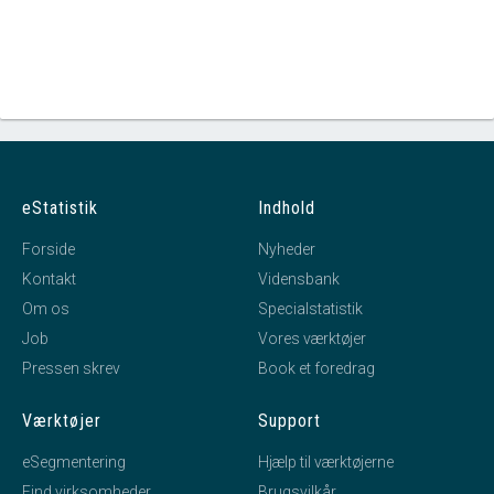
eStatistik
Indhold
Forside
Nyheder
Kontakt
Vidensbank
Om os
Specialstatistik
Job
Vores værktøjer
Pressen skrev
Book et foredrag
Værktøjer
Support
eSegmentering
Hjælp til værktøjerne
Find virksomheder
Brugsvilkår