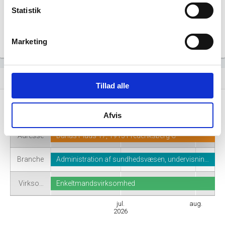
Statistik
Marketing
Virksomhedshistorik
event_note
Tillad alle
Navn
Kaveh Borhani MD
Afvis
Adresse
Danas Plads 17, 1915 Frederiksberg C
Branche
Administration af sundhedsvæsen, undervisnin…
Virkso…
Enkeltmandsvirksomhed
jul.
aug.
2026