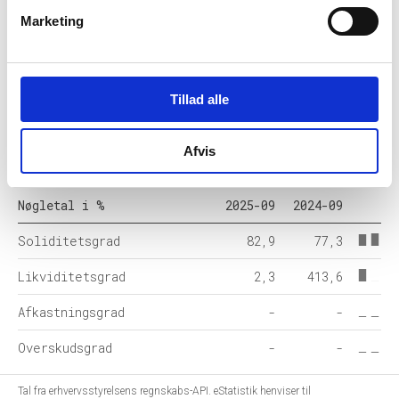
Omsætningsaktiver
2
43
Marketing
Egenkapital
365
350
Hensatte forpligtelser
-
-
Tillad alle
Gældsforpligtelser
-
103
Afvis
Årets balance
441
453
Nøgletal i %
2025-09
2024-09
Soliditetsgrad
82,9
77,3
Likviditetsgrad
2,3
413,6
Afkastningsgrad
-
-
Overskudsgrad
-
-
Tal fra erhvervsstyrelsens regnskabs-API. eStatistik henviser til