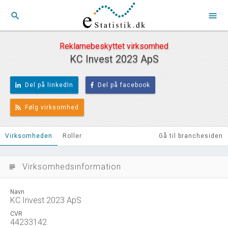
search
menu
Reklamebeskyttet virksomhed
KC Invest 2023 ApS
Del på linkedIn
Del på facebook
Følg virksomhed
Virksomheden
Roller
Gå til branchesiden
Virksomhedsinformation
subject
Navn
KC Invest 2023 ApS
CVR
44233142