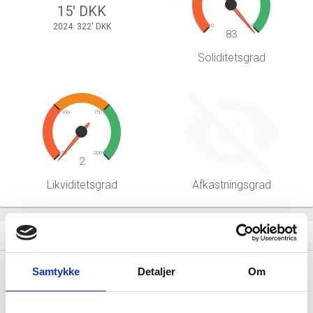
15' DKK
2024: 322' DKK
0
30
83
Soliditetsgrad
100
150
50
200
2
Likviditetsgrad
Afkastningsgrad
Hent årsrapporter som PDF
file_download
Samtykke
Detaljer
Om
Årsrapporten 2025-09
file_download
Årsrapporten 2024-09