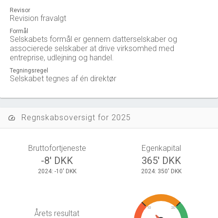
Revisor
Revision fravalgt
Formål
Selskabets formål er gennem datterselskaber og
associerede selskaber at drive virksomhed med
entreprise, udlejning og handel.
Tegningsregel
Selskabet tegnes af én direktør
Regnskabsoversigt for 2025
speed
Bruttofortjeneste
Egenkapital
-8' DKK
365' DKK
2024: -10' DKK
2024: 350' DKK
10
20
Årets resultat