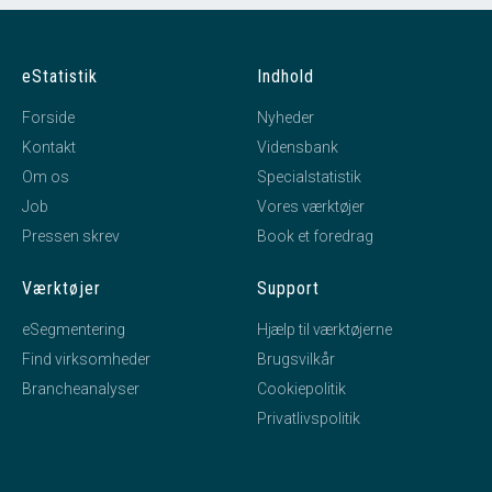
eStatistik
Indhold
Forside
Nyheder
Kontakt
Vidensbank
Om os
Specialstatistik
Job
Vores værktøjer
Pressen skrev
Book et foredrag
Værktøjer
Support
eSegmentering
Hjælp til værktøjerne
Find virksomheder
Brugsvilkår
Brancheanalyser
Cookiepolitik
Privatlivspolitik