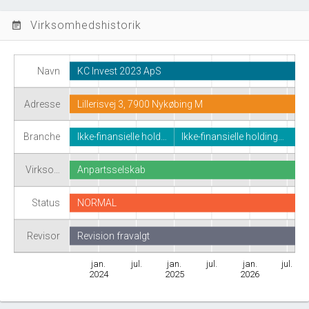
Virksomhedshistorik
event_note
Navn
KC Invest 2023 ApS
Adresse
Lillerisvej 3, 7900 Nykøbing M
Branche
Ikke-finansielle hold…
Ikke-finansielle holding…
Virkso…
Anpartsselskab
Status
NORMAL
Revisor
Revision fravalgt
jan.
jul.
jan.
jul.
jan.
jul.
2024
2025
2026