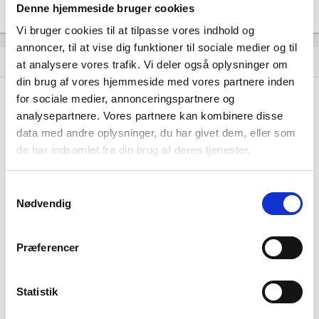
file_download
Denne hjemmeside bruger cookies
Vi bruger cookies til at tilpasse vores indhold og
annoncer, til at vise dig funktioner til sociale medier og til
Regnskaber
assignment
at analysere vores trafik. Vi deler også oplysninger om
din brug af vores hjemmeside med vores partnere inden
Resultat i 1000 DKK
2025-09
2024-09
for sociale medier, annonceringspartnere og
analysepartnere. Vores partnere kan kombinere disse
Nettoomsætning
-
-
data med andre oplysninger, du har givet dem, eller som
de har indsamlet fra din brug af deres tjenester.
Bruttofortjeneste
-8
-10
Driftsresultat (EBIT)
-
-
Samtykkevalg
Nødvendig
Resultat før skat
13
320
Årets Resultat
15
323
Præferencer
Balance i 1000 DKK
2025-09
2024-09
Statistik
Anlægsaktiver
439
410