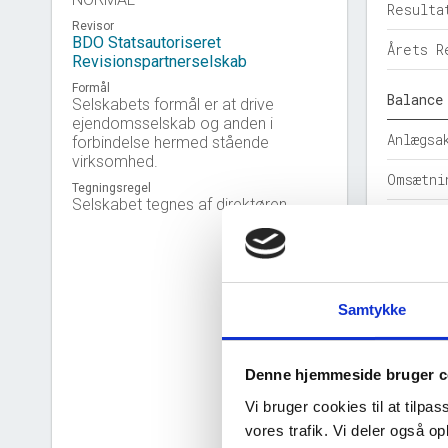
Resulta
Revisor
BDO Statsautoriseret
Årets R
Revisionspartnerselskab
Formål
Balance
Selskabets formål er at drive
ejendomsselskab og anden i
Anlægsa
forbindelse hermed stående
virksomhed.
Omsætni
Tegningsregel
Selskabet tegnes af direktøren.
Egenkap
Hensatt
Gældsfo
Samtykke
Årets b
Denne hjemmeside bruger c
Nøgleta
Vi bruger cookies til at tilpas
Solidit
vores trafik. Vi deler også 