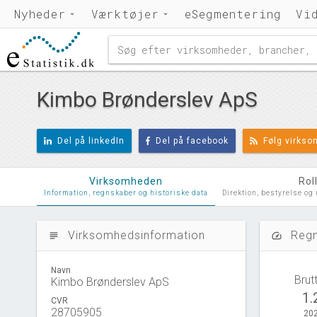
Nyheder
Værktøjer
eSegmentering
Vi
Kimbo Brønderslev ApS
Del på linkedIn
Del på facebook
Følg virks
Virksomheden
Rol
Information, regnskaber og historiske data
Direktion, bestyrelse og
Virksomhedsinformation
Regn
subject
speed
Navn
Brut
Kimbo Brønderslev ApS
1.
CVR
28705905
202