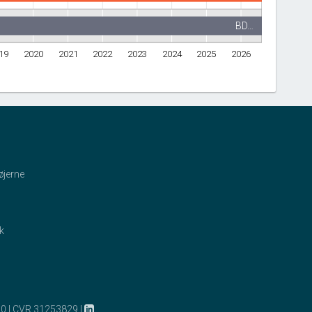
BD…
19
2020
2021
2022
2023
2024
2025
2026
øjerne
ik
10
|
CVR 31253829
|