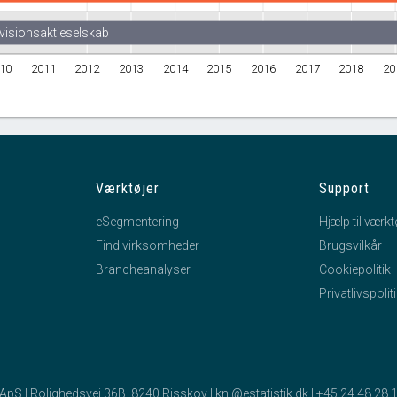
evisionsaktieselskab
10
2011
2012
2013
2014
2015
2016
2017
2018
20
Værktøjer
Support
eSegmentering
Hjælp til værkt
Find virksomheder
Brugsvilkår
Brancheanalyser
Cookiepolitik
Privatlivspolit
k ApS | Rolighedsvej 36B, 8240 Risskov |
kni@estatistik.dk
|
+45 24 48 28 