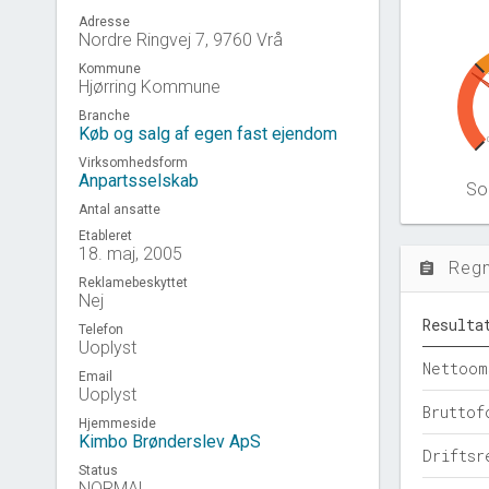
Adresse
Nordre Ringvej 7, 9760 Vrå
Kommune
Hjørring Kommune
Branche
Køb og salg af egen fast ejendom
Virksomhedsform
Anpartsselskab
Sol
Antal ansatte
Etableret
18. maj, 2005
Reg
assignment
Reklamebeskyttet
Nej
Resulta
Telefon
Uoplyst
Nettoom
Email
Uoplyst
Bruttof
Hjemmeside
Kimbo Brønderslev ApS
Driftsr
Status
NORMAL