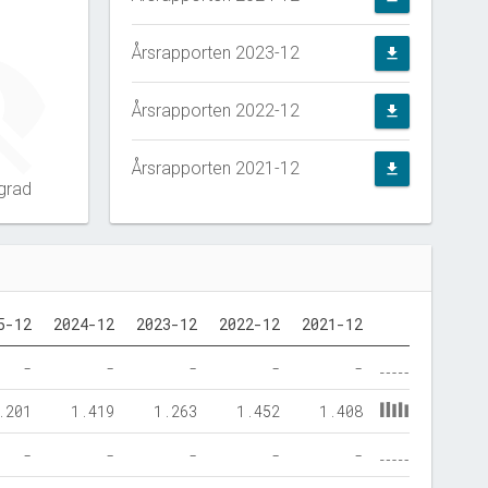
Årsrapporten 2023-12
file_download
Årsrapporten 2022-12
file_download
Årsrapporten 2021-12
file_download
grad
5-12
2024-12
2023-12
2022-12
2021-12
-
-
-
-
-
.201
1.419
1.263
1.452
1.408
-
-
-
-
-