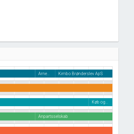
Arne…
Kimbo Brønderslev ApS
Køb og…
Anpartsselskab