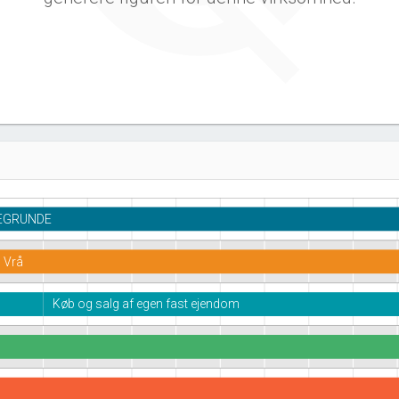
GEGRUNDE
0 Vrå
Køb og salg af egen fast ejendom