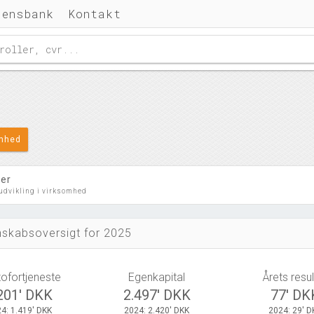
densbank
Kontakt
omhed
ler
 udvikling i virksomhed
skabsoversigt for 2025
tofortjeneste
Egenkapital
Årets resul
201' DKK
2.497' DKK
77' DK
4: 1.419' DKK
2024: 2.420' DKK
2024: 29' D