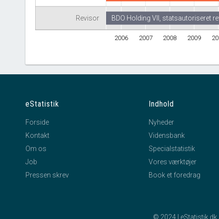
Revisor
BDO Holding VII, statsautoriseret r
2006
2007
2008
2009
20
eStatistik
Indhold
Forside
Nyheder
Kontakt
Vidensbank
Om os
Specialstatistik
Job
Vores værktøjer
Pressen skrev
Book et foredrag
© 2024 | eStatistik.d