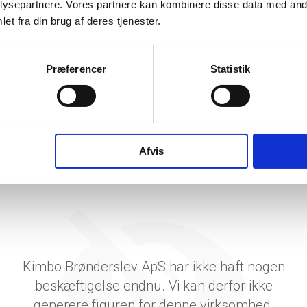
ysepartnere. Vores partnere kan kombinere disse data med andr
tetsgrad
et fra din brug af deres tjenester.
ingsgrad
Præferencer
Statistik
dsgrad
vervsstyrelsens regnskabs-API. eStatistik henviser til Erhvervsstyrelsen ved eventuelle 
rne i PDF.
Afvis
Kimbo Brønderslev ApS har ikke haft nogen
beskæftigelse endnu. Vi kan derfor ikke
generere figuren for denne virksomhed.