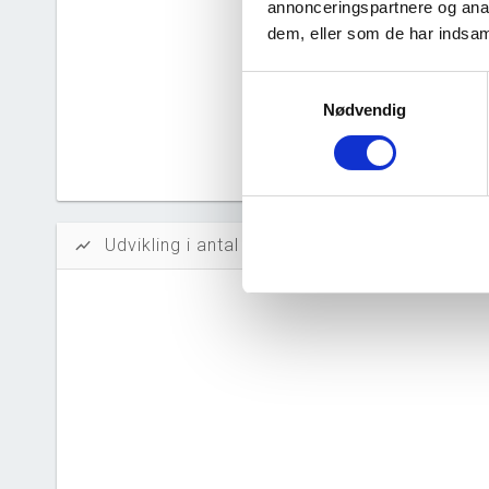
annonceringspartnere og anal
Likvidi
dem, eller som de har indsaml
Afkastn
Samtykkevalg
Nødvendig
Oversku
Tal fra erh
årsrapporte
Udvikling i antal ansatte
show_chart