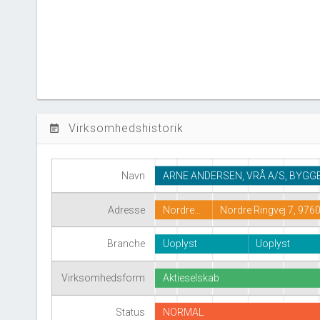
Virksomhedshistorik
event_note
ARNE ANDERSEN, VRÅ A/S, BYG
Navn
Adresse
Nordre…
Nordre Ringvej 7, 976
Branche
Uoplyst
Uoplyst
Virksomhedsform
Aktieselskab
Status
NORMAL