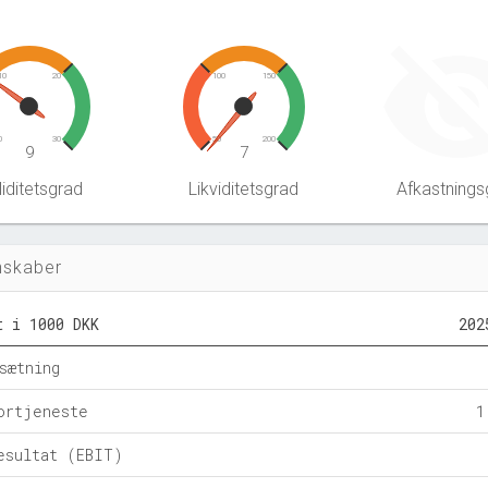
10
20
100
150
0
30
50
200
9
7
iditetsgrad
Likviditetsgrad
Afkastnings
nskaber
t i 1000 DKK
202
sætning
ortjeneste
1
esultat (EBIT)