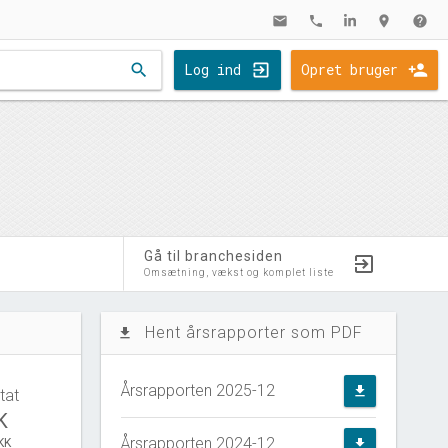
mail
phone
location_on
help
search
Log ind
Opret bruger
Gå til branchesiden
Omsætning, vækst og komplet liste
Hent årsrapporter som PDF
file_download
Årsrapporten 2025-12
file_download
tat
K
Årsrapporten 2024-12
KK
file_download