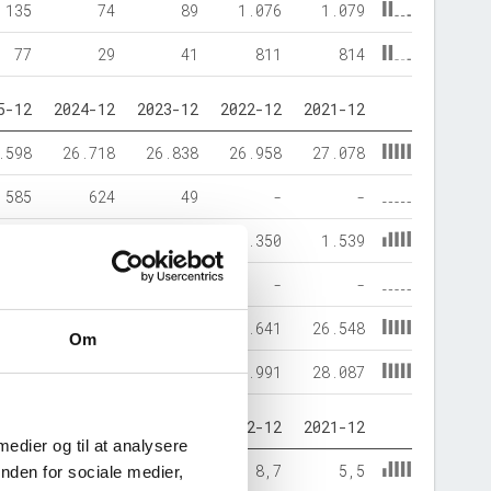
135
74
89
1.076
1.079
77
29
41
811
814
5-12
2024-12
2023-12
2022-12
2021-12
.598
26.718
26.838
26.958
27.078
585
624
49
-
-
.497
2.420
2.391
2.350
1.539
-
-
-
-
-
.685
24.923
24.496
24.641
26.548
Om
.183
27.343
26.887
26.991
28.087
5-12
2024-12
2023-12
2022-12
2021-12
 medier og til at analysere
9,2
8,9
8,9
8,7
5,5
nden for sociale medier,