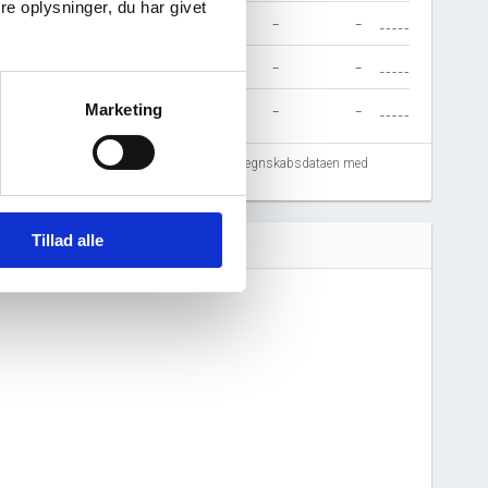
e oplysninger, du har givet
7,5
7,9
0,7
-
-
-
-
-
-
-
Marketing
-
-
-
-
-
fejlregistreringer. Vi anbefaler at krydstjekke regnskabsdataen med
Tillad alle