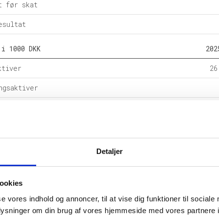
t før skat
esultat
 i 1000 DKK
202
ktiver
26
ngsaktiver
ital
2
e forpligtelser
rpligtelser
24
Detaljer
alance
27
ookies
l i %
202
se vores indhold og annoncer, til at vise dig funktioner til sociale
etsgrad
oplysninger om din brug af vores hjemmeside med vores partnere i