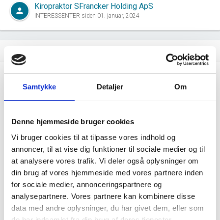
Kiropraktor SFrancker Holding ApS
person
INTERESSENTER siden 01. januar, 2024
Ejerstruktur i virksomheden
dashboard
Samtykke
Detaljer
Om
Denne hjemmeside bruger cookies
KIROPRAKTIK I CENTRUM I/S har ingen
Vi bruger cookies til at tilpasse vores indhold og
annoncer, til at vise dig funktioner til sociale medier og til
offentlig data om deres ejerstruktur.
at analysere vores trafik. Vi deler også oplysninger om
din brug af vores hjemmeside med vores partnere inden
for sociale medier, annonceringspartnere og
analysepartnere. Vores partnere kan kombinere disse
data med andre oplysninger, du har givet dem, eller som
de har indsamlet fra din brug af deres tjenester.