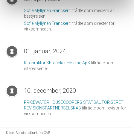
Sofie Myllynen Francker
tiltrådte som medlem af
bestyrelsen.
Sofie Myllynen Francker
tiltrådte som direktør for
virksomheden.
01. januar, 2024
hourglass_full
Kiropraktor SFrancker Holding ApS
tiltrådte som
interessenter.
16. december, 2020
hourglass_full
PRICEWATERHOUSECOOPERS STATSAUTORISERET
REVISIONSPARTNERSELSKAB
tiltrådte som revisor for
virksomheden.
Kilde: Specialudtræk fra CVR.