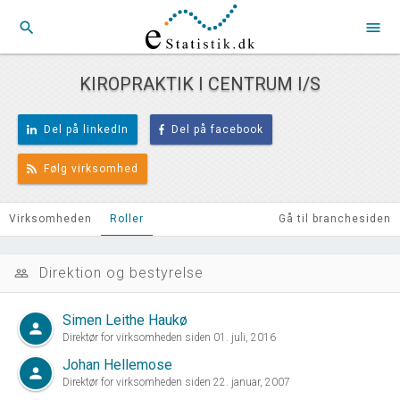
search
menu
KIROPRAKTIK I CENTRUM I/S
Del på linkedIn
Del på facebook
Følg virksomhed
Virksomheden
Roller
Gå til branchesiden
Direktion og bestyrelse
people_outline
Simen Leithe Haukø
person
Direktør for virksomheden siden 01. juli, 2016
Johan Hellemose
person
Direktør for virksomheden siden 22. januar, 2007