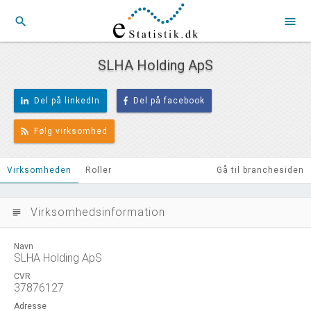
search
menu
SLHA Holding ApS
Del på linkedIn
Del på facebook
Følg virksomhed
Virksomheden
Roller
Gå til branchesiden
Virksomhedsinformation
subject
Navn
SLHA Holding ApS
CVR
37876127
Adresse