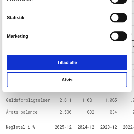
Resultat før skat
73
4
-113
Statistik
Årets Resultat
38
3
-89
Balance i 1000 DKK
2025-12
2024-12
2023-12
2022
Marketing
Anlægsaktiver
2.500
138
650
Omsætningsaktiver
30
695
183
Tillad alle
Egenkapital
-210
-248
-251
-
Afvis
Hensatte
129
-
-
forpligtelser
Gældsforpligtelser
2.611
1.081
1.085
1.
Årets balance
2.530
832
834
Nøgletal i %
2025-12
2024-12
2023-12
2022