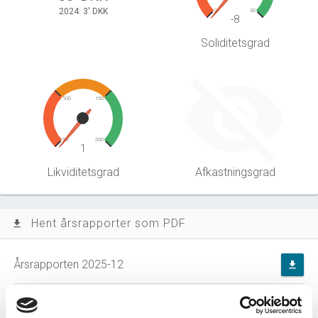
2024: 3' DKK
0
30
-8
Soliditetsgrad
100
150
50
200
1
Likviditetsgrad
Afkastningsgrad
Hent årsrapporter som PDF
file_download
Årsrapporten 2025-12
file_download
Årsrapporten 2024-12
file_download