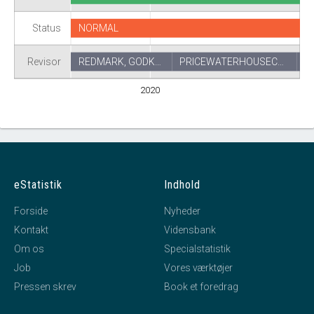
Status
NORMAL
Revisor
REDMARK, GODK…
PRICEWATERHOUSEC…
2020
eStatistik
Indhold
Forside
Nyheder
Kontakt
Vidensbank
Om os
Specialstatistik
Job
Vores værktøjer
Pressen skrev
Book et foredrag