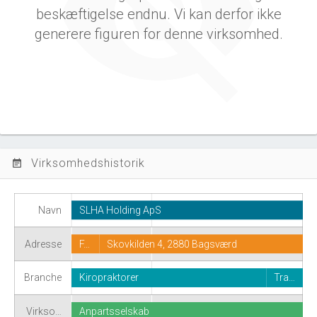
beskæftigelse endnu. Vi kan derfor ikke
generere figuren for denne virksomhed.
Virksomhedshistorik
event_note
Navn
SLHA Holding ApS
Adresse
F…
Skovkilden 4, 2880 Bagsværd
Branche
Kiropraktorer
Tra…
Virkso…
Anpartsselskab