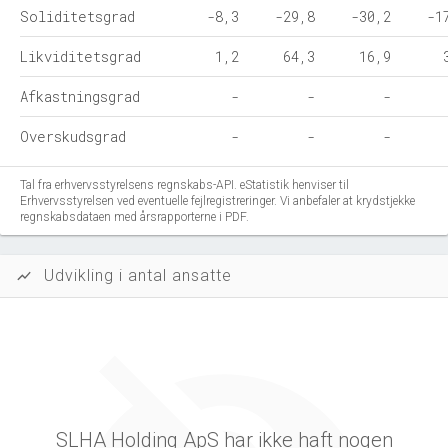
Soliditetsgrad
-8,3
-29,8
-30,2
-1
Likviditetsgrad
1,2
64,3
16,9
Afkastningsgrad
-
-
-
Overskudsgrad
-
-
-
Tal fra erhvervsstyrelsens regnskabs-API. eStatistik henviser til
Erhvervsstyrelsen ved eventuelle fejlregistreringer. Vi anbefaler at krydstjekke
regnskabsdataen med årsrapporterne i PDF.
Udvikling i antal ansatte
show_chart
SLHA Holding ApS har ikke haft nogen