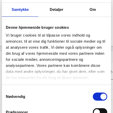
Årsrapporten 2023-12
file_download
Samtykke
Detaljer
Om
Årsrapporten 2022-12
file_download
Denne hjemmeside bruger cookies
Årsrapporten 2021-12
file_download
Vi bruger cookies til at tilpasse vores indhold og
annoncer, til at vise dig funktioner til sociale medier og til
at analysere vores trafik. Vi deler også oplysninger om
din brug af vores hjemmeside med vores partnere inden
Regnskaber
assignment
for sociale medier, annonceringspartnere og
analysepartnere. Vores partnere kan kombinere disse
Resultat i 1000
data med andre oplysninger, du har givet dem, eller som
2025-12
2024-12
2023-12
2022
DKK
de har indsamlet fra din brug af deres tjenester.
Nettoomsætning
-
-
-
Samtykkevalg
Bruttofortjeneste
-77
-2
-17
Nødvendig
Driftsresultat
-
-
-
(EBIT)
Præferencer