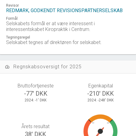
Revisor
REDMARK, GODKENDT REVISIONSPARTNERSELSKAB
Formål
Selskabets formål er at være interessent i
interessentskabet Kiropraktik i Centrum.
Tegningsregel
Selskabet tegnes af direktøren for selskabet.
Regnskabsoversigt for 2025
speed
Bruttofortjeneste
Egenkapital
-77' DKK
-210' DKK
2024: -1' DKK
2024: -248' DKK
10
20
Årets resultat
38' DKK