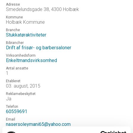
Adresse
Smedelundsgade 38, 4300 Holbæk
Kommune
Holbæk Kommune
Branche
Stukkatøraktiviteter
Bibrancher
Drift af frisør- og barbersaloner
Virksomhedsform
Enkeltmandsvirksomhed
Antal ansatte
1
Etableret
03. august, 2015
Reklamebeskyttet
Ja
Telefon
60559691
Email
nasersoleymani65@yahoo.com
Hjemmeside