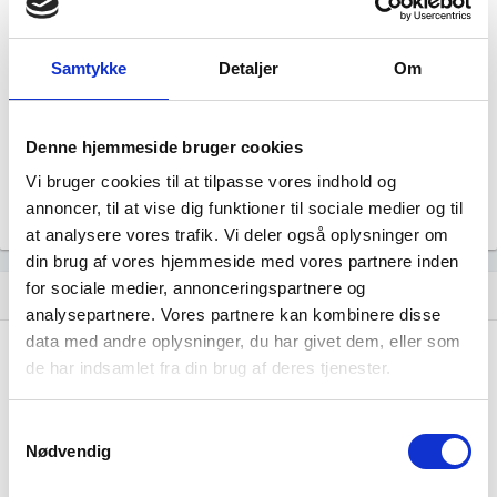
Klassik stuk
Status
Aktiv
Samtykke
Detaljer
Om
Revisor
Uoplyst
Formål
Denne hjemmeside bruger cookies
Uoplyst
Vi bruger cookies til at tilpasse vores indhold og
Tegningsregel
Uoplyst
annoncer, til at vise dig funktioner til sociale medier og til
at analysere vores trafik. Vi deler også oplysninger om
din brug af vores hjemmeside med vores partnere inden
for sociale medier, annonceringspartnere og
Udvikling i antal ansatte
show_chart
image
analysepartnere. Vores partnere kan kombinere disse
data med andre oplysninger, du har givet dem, eller som
1000+
1000+
de har indsamlet fra din brug af deres tjenester.
500 - 999
500 - 999
200 - 499
200 - 499
Samtykkevalg
100 - 199
100 - 199
Nødvendig
50 - 99
50 - 99