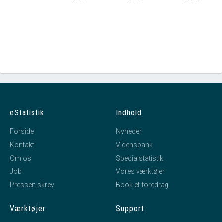
eStatistik
Indhold
Forside
Nyheder
Kontakt
Vidensbank
Om os
Specialstatistik
Job
Vores værktøjer
Pressen skrev
Book et foredrag
Værktøjer
Support