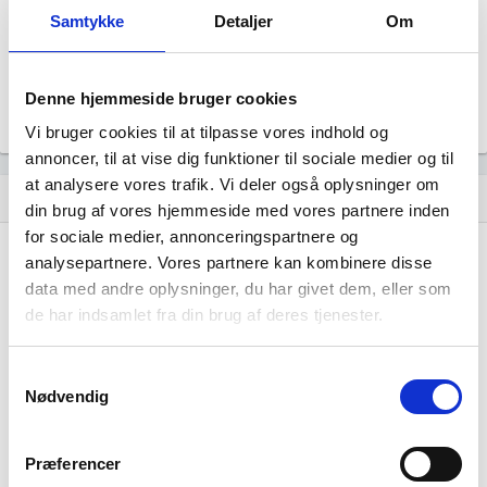
Uoplyst
Samtykke
Detaljer
Om
Formål
Uoplyst
Tegningsregel
Denne hjemmeside bruger cookies
Uoplyst
Vi bruger cookies til at tilpasse vores indhold og
annoncer, til at vise dig funktioner til sociale medier og til
at analysere vores trafik. Vi deler også oplysninger om
Udvikling i antal ansatte
show_chart
image
din brug af vores hjemmeside med vores partnere inden
for sociale medier, annonceringspartnere og
analysepartnere. Vores partnere kan kombinere disse
1000+
1000+
data med andre oplysninger, du har givet dem, eller som
500 - 999
500 - 999
de har indsamlet fra din brug af deres tjenester.
200 - 499
200 - 499
100 - 199
100 - 199
50 - 99
50 - 99
Samtykkevalg
Nødvendig
20 - 49
20 - 49
10 - 19
10 - 19
5 - 9
5 - 9
Præferencer
2 - 4
2 - 4