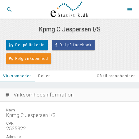
search
menu
Kpmg C Jespersen I/S
Del på linkedIn
Del på facebook
Følg virksomhed
Virksomheden
Roller
Gå til branchesiden
Virksomhedsinformation
subject
Navn
Kpmg C Jespersen I/S
CVR
25253221
Adresse