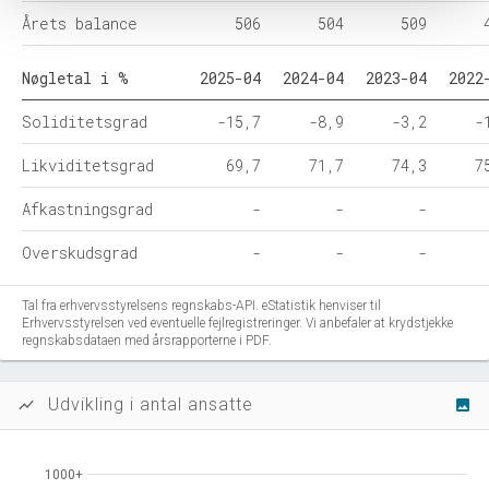
Årets balance
506
504
509
Nøgletal i %
2025-04
2024-04
2023-04
2022
Soliditetsgrad
-15,7
-8,9
-3,2
-
Likviditetsgrad
69,7
71,7
74,3
7
Afkastningsgrad
-
-
-
Overskudsgrad
-
-
-
Tal fra erhvervsstyrelsens regnskabs-API. eStatistik henviser til
Erhvervsstyrelsen ved eventuelle fejlregistreringer. Vi anbefaler at krydstjekke
regnskabsdataen med årsrapporterne i PDF.
Udvikling i antal ansatte
show_chart
image
1000+
1000+