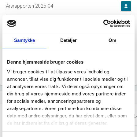
Årsrapporten 2025-04
file_download
Årsrapporten 2024-04
file_download
Årsrapporten 2023-04
file_download
Samtykke
Detaljer
Om
Årsrapporten 2022-04
file_download
Denne hjemmeside bruger cookies
Årsrapporten 2021-04
file_download
Vi bruger cookies til at tilpasse vores indhold og
annoncer, til at vise dig funktioner til sociale medier og til
at analysere vores trafik. Vi deler også oplysninger om
din brug af vores hjemmeside med vores partnere inden
Regnskaber
assignment
for sociale medier, annonceringspartnere og
analysepartnere. Vores partnere kan kombinere disse
Resultat i 1000
data med andre oplysninger, du har givet dem, eller som
2025-04
2024-04
2023-04
2022
DKK
de har indsamlet fra din brug af deres tjenester.
Nettoomsætning
-
-
-