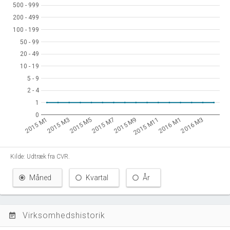
500 - 999
500 - 999
200 - 499
200 - 499
100 - 199
100 - 199
50 - 99
50 - 99
20 - 49
20 - 49
10 - 19
10 - 19
5 - 9
5 - 9
2 - 4
2 - 4
1
1
0
0
2015 M1
2015 M3
2015 M5
2015 M7
2015 M9
2015 M11
2016 M1
2016 M3
Kilde: Udtræk fra CVR.
Måned
Kvartal
År
Virksomhedshistorik
event_note