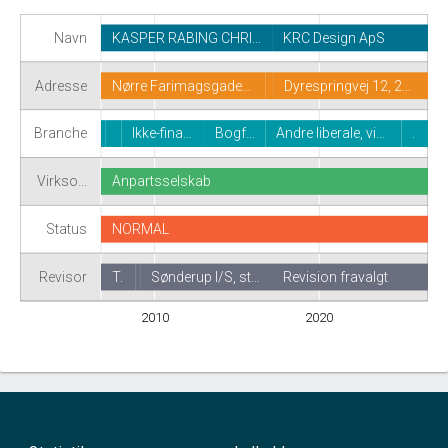
Navn
KASPER RABING CHRI…
KRC Design ApS
Adresse
Nørre Farimagsgade…
Dyrespringvej 12, 2…
Branche
Ikke-fina…
Bogf…
Andre liberale, vi…
.
Virkso…
Anpartsselskab
Status
NORMAL
Revisor
T.
Sønderup I/S, st…
Revision fravalgt
2010
2020