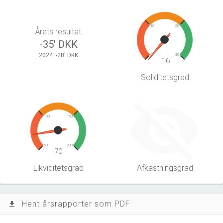
10
20
Årets resultat
-35' DKK
2024: -28' DKK
0
30
-16
Soliditetsgrad
100
150
50
200
70
Likviditetsgrad
Afkastningsgrad
Hent årsrapporter som PDF
file_download