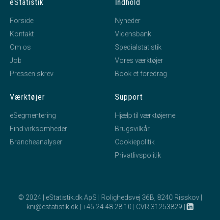
eStatistik
Indhold
Forside
Nyheder
Kontakt
Vidensbank
Om os
Specialstatistik
Job
Vores værktøjer
Pressen skrev
Book et foredrag
Værktøjer
Support
eSegmentering
Hjælp til værktøjerne
Find virksomheder
Brugsvilkår
Brancheanalyser
Cookiepolitik
Privatlivspolitik
© 2024 | eStatistik.dk ApS | Rolighedsvej 36B, 8240 Risskov |
kni@estatistik.dk
|
+45 24 48 28 10
|
CVR 31253829
|