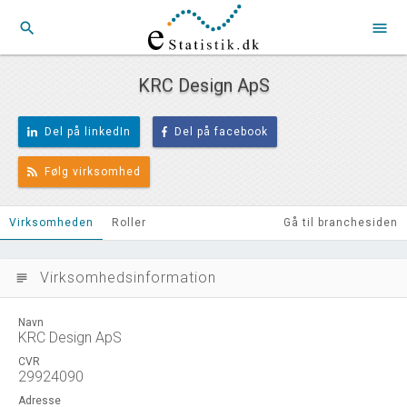
search
menu
KRC Design ApS
Del på linkedIn
Del på facebook
Følg virksomhed
Virksomheden
Roller
Gå til branchesiden
Virksomhedsinformation
subject
Navn
KRC Design ApS
CVR
29924090
Adresse