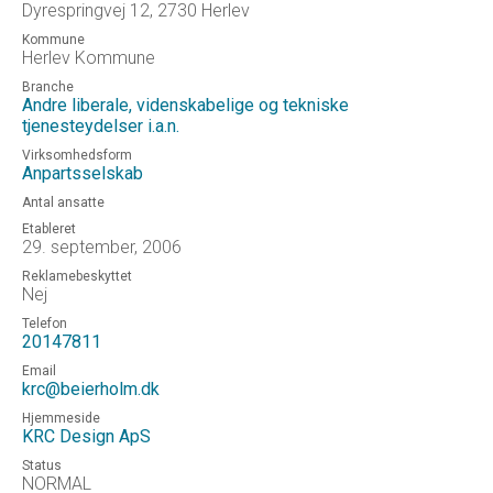
Dyrespringvej 12, 2730 Herlev
Kommune
Herlev Kommune
Branche
Andre liberale, videnskabelige og tekniske
tjenesteydelser i.a.n.
Virksomhedsform
Anpartsselskab
Antal ansatte
Etableret
29. september, 2006
Reklamebeskyttet
Nej
Telefon
20147811
Email
krc@beierholm.dk
Hjemmeside
KRC Design ApS
Status
NORMAL