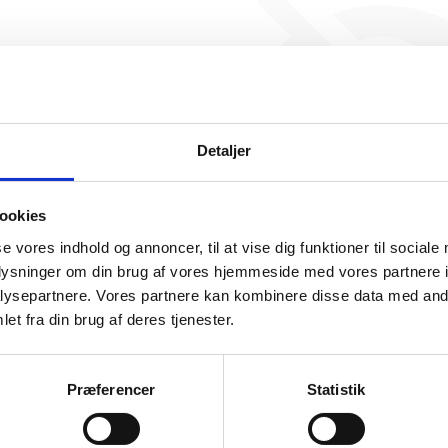
Kujuk har ikke haft nogen 
endnu. Vi kan derfor ikke ge
for denne virksom
Detaljer
ookies
se vores indhold og annoncer, til at vise dig funktioner til sociale
oplysninger om din brug af vores hjemmeside med vores partnere i
ysepartnere. Vores partnere kan kombinere disse data med andr
somhedshistorik
et fra din brug af deres tjenester.
Navn
Kujuk
Præferencer
Statistik
Adresse
Sigkærgårdsvej 8, 8660 Skanderborg