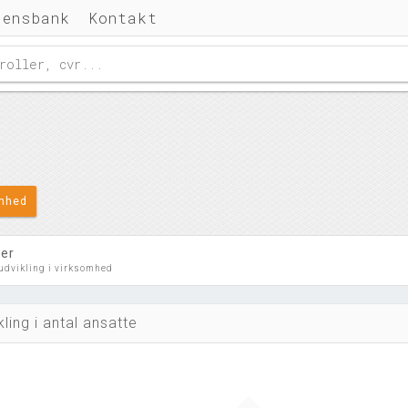
densbank
Kontakt
omhed
ler
 udvikling i virksomhed
kling i antal ansatte