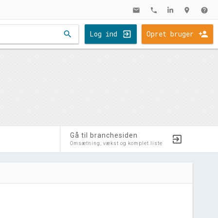
mail
phone
location_on
help
search
Log ind
Opret bruger
Gå til branchesiden
Omsætning, vækst og komplet liste