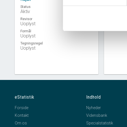
Status
Aktiv
Revisor
Virkso
Uoplyst
Formål
Uoplyst
Tegningsregel
Uoplyst
eStatistik
Indhold
Forside
Nyheder
Kontakt
Vidensbank
Om os
Specialstatistik