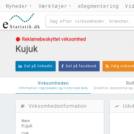
Nyheder
Værktøjer
eSegmentering
Vi
Reklamebeskyttet virksomhed
error
Kujuk
Del på linkedIn
Del på facebook
Følg virks
Virksomheden
Rol
Information, regnskaber og historiske data
Direktion, bestyrelse og
Virksomhedsinformation
Udvi
subject
show_chart
Navn
Kujuk
CVR