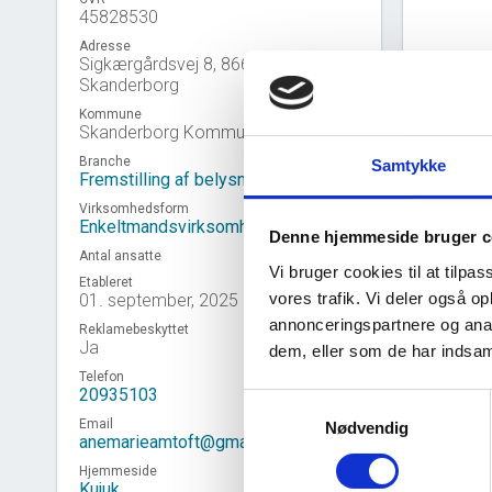
45828530
Adresse
Sigkærgårdsvej 8, 8660
Skanderborg
Kommune
Skanderborg Kommune
Branche
Samtykke
Fremstilling af belysningsartikler
Virksomhedsform
Enkeltmandsvirksomhed
Denne hjemmeside bruger c
Antal ansatte
Vi bruger cookies til at tilpas
Etableret
vores trafik. Vi deler også 
01. september, 2025
annonceringspartnere og anal
Reklamebeskyttet
Virk
event_note
Ja
dem, eller som de har indsaml
Telefon
20935103
Samtykkevalg
Email
Nødvendig
anemarieamtoft@gmail.com
Hjemmeside
Kujuk