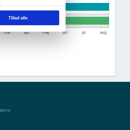
Tillad alle
mar.
apr.
maj
jun.
jul.
aug.
øjerne