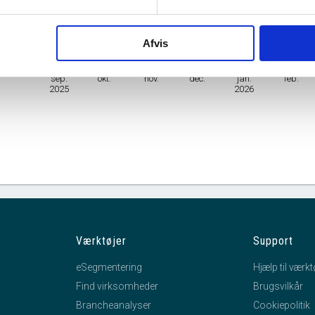
Branche
Fremstilling af belysningsartikler
Afvis
mhedsform
Enkeltmandsvirksomhed
sep.
okt.
nov.
dec.
jan.
feb.
2025
2026
Værktøjer
Support
eSegmentering
Hjælp til værkt
Find virksomheder
Brugsvilkår
Brancheanalyser
Cookiepolitik