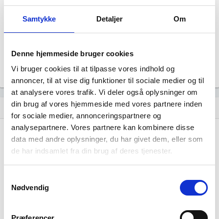
Revisor
ECOMENTOR - STATSAUTORISERET
Samtykke
Detaljer
Om
REVISIONSAKTIESELSKAB
Formål
Uoplyst
Denne hjemmeside bruger cookies
Tegningsregel
Uoplyst
Vi bruger cookies til at tilpasse vores indhold og
annoncer, til at vise dig funktioner til sociale medier og til
at analysere vores trafik. Vi deler også oplysninger om
din brug af vores hjemmeside med vores partnere inden
Udvikling i antal ansatte
show_chart
image
for sociale medier, annonceringspartnere og
analysepartnere. Vores partnere kan kombinere disse
data med andre oplysninger, du har givet dem, eller som
1000+
1000+
de har indsamlet fra din brug af deres tjenester.
500 - 999
500 - 999
200 - 499
200 - 499
100 - 199
100 - 199
Samtykkevalg
50 - 99
50 - 99
Nødvendig
20 - 49
20 - 49
10 - 19
10 - 19
Præferencer