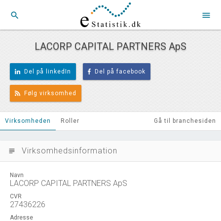
search
menu
LACORP CAPITAL PARTNERS ApS
Del på linkedIn
Del på facebook
Følg virksomhed
Virksomheden
Roller
Gå til branchesiden
Virksomhedsinformation
subject
Navn
LACORP CAPITAL PARTNERS ApS
CVR
27436226
Adresse