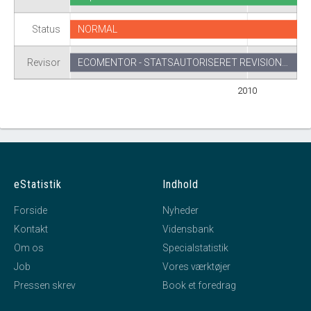
Status
NORMAL
Revisor
ECOMENTOR - STATSAUTORISERET REVISION…
2010
eStatistik
Indhold
Forside
Nyheder
Kontakt
Vidensbank
Om os
Specialstatistik
Job
Vores værktøjer
Pressen skrev
Book et foredrag