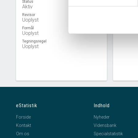
Status
Aktiv
Revisor
Uoplyst
Virkso
Formål
Uoplyst
Tegningsregel
Uoplyst
eStatistik
Indhold
Forside
Nyheder
Kontakt
Vidensbank
Om os
Specialstatistik