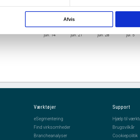
Branche
Speciallægers aktiviteter
Afvis
mhedsform
Enkeltmandsvirksomhed
jun. 14
jun. 21
jun. 28
jul. 5
Værktøjer
Support
eSegmentering
Hjælp til værkt
Find virksomheder
Brugsvilkår
Brancheanalyser
Cookiepolitik