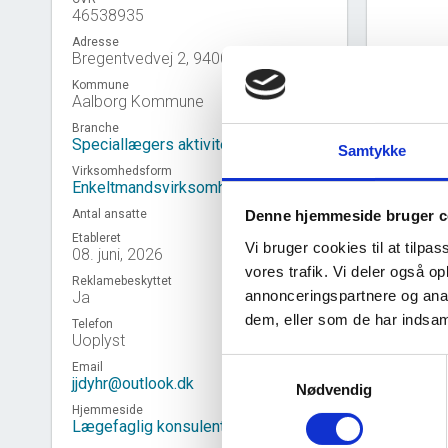
46538935
Adresse
Bregentvedvej 2, 9400 Nørresundby
Kommune
Aalborg Kommune
Branche
Speciallægers aktiviteter
Samtykke
Virksomhedsform
Enkeltmandsvirksomhed
Antal ansatte
Denne hjemmeside bruger c
Etableret
Vi bruger cookies til at tilpas
08. juni, 2026
vores trafik. Vi deler også 
Reklamebeskyttet
annonceringspartnere og anal
Ja
Virk
event_note
dem, eller som de har indsaml
Telefon
Uoplyst
Samtykkevalg
Email
jjdyhr@outlook.dk
Nødvendig
Hjemmeside
Lægefaglig konsulent/Julie Siig