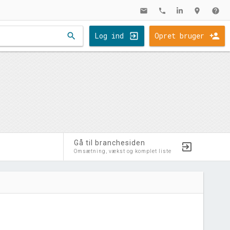
mail
phone
location_on
help
search
Log ind
Opret bruger
Gå til branchesiden
Omsætning, vækst og komplet liste