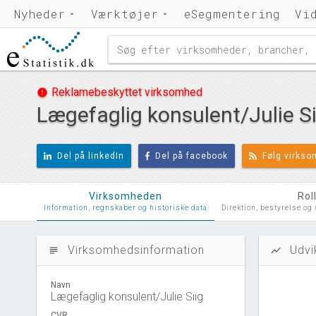
Nyheder
Værktøjer
eSegmentering
Vi
Reklamebeskyttet virksomhed
error
Lægefaglig konsulent/Julie Si
Del på linkedIn
Del på facebook
Følg virks
Virksomheden
Rol
Information, regnskaber og historiske data
Direktion, bestyrelse og
Virksomhedsinformation
Udvi
subject
show_chart
Navn
Lægefaglig konsulent/Julie Siig
CVR