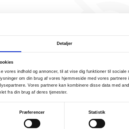
Lægefaglig konsulent/Julie Sii
nogen beskæftigelse endnu. 
ikke generere figuren for de
Detaljer
ookies
se vores indhold og annoncer, til at vise dig funktioner til sociale
oplysninger om din brug af vores hjemmeside med vores partnere i
ysepartnere. Vores partnere kan kombinere disse data med andr
somhedshistorik
et fra din brug af deres tjenester.
Navn
Lægefaglig konsulent/Julie Siig
Præferencer
Statistik
Adresse
Bregentvedvej 2, 9400 Nørresundby