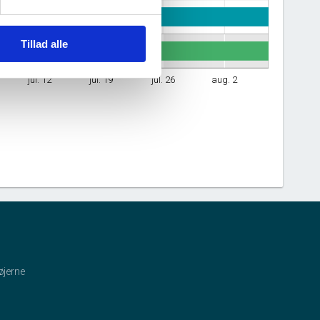
Tillad alle
jul. 12
jul. 19
jul. 26
aug. 2
øjerne