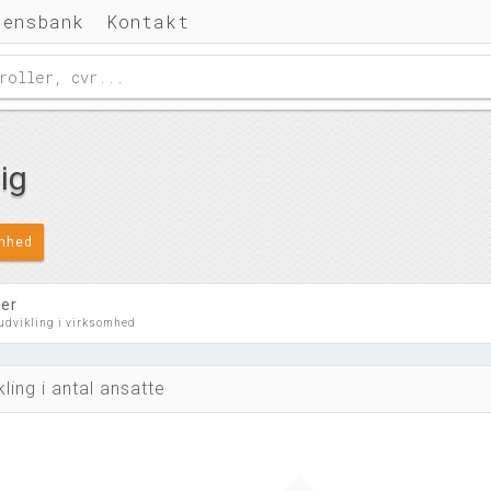
densbank
Kontakt
ig
omhed
ler
 udvikling i virksomhed
kling i antal ansatte