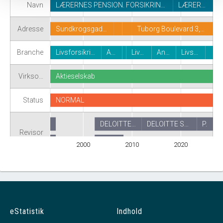
Navn
LÆRERNES PENSION. FORSIKRIN…
LÆRER…
Adresse
Sundkrogsgad…
Tuborg Boulevard 3,…
Branche
Livsforsikri…
A…
Liv…
An…
Livs…
Virkso…
Aktieselskab
Status
NORMAL
DELOITTE…
DELOITTE S…
P.
Revisor
CJ Partnership I/S
2000
2010
2020
eStatistik
Indhold