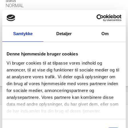
Status
NORMAL
Revisor
PRICEWATERHOUSECOOPERS STATSAUTORISERET
REVISIONSPARTNERSELSKAB
Formål
Samtykke
Detaljer
Om
Selskabets formål er at drive livsforsikringsvirksomhed,
samt anden virksomhed, der ligger inden for de i Lov om
finansiel virksomhed fastsatte rammer.
Denne hjemmeside bruger cookies
Tegningsregel
Selskabet forpligtes: - af bestyrelsens formand eller
Vi bruger cookies til at tilpasse vores indhold og
næstformand i forbindelse med en direktør, - af en direktør
i forening med et bestyrelsesmedlem, eller - af den
annoncer, til at vise dig funktioner til sociale medier og til
samlede bestyrelse.
at analysere vores trafik. Vi deler også oplysninger om
din brug af vores hjemmeside med vores partnere inden
for sociale medier, annonceringspartnere og
analysepartnere. Vores partnere kan kombinere disse
Udvikling i antal ansatte
show_chart
image
data med andre oplysninger, du har givet dem, eller som
de har indsamlet fra din brug af deres tjenester.
1000+
1000+
500 - 999
500 - 999
Samtykkevalg