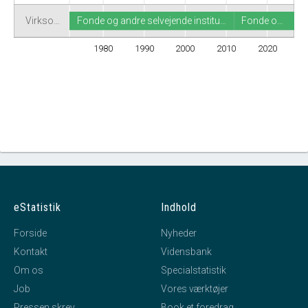
Virkso…
Fonde og andre selvejende institu…
Fonde o…
1980
1990
2000
2010
2020
eStatistik
Indhold
Forside
Nyheder
Kontakt
Vidensbank
Om os
Specialstatistik
Job
Vores værktøjer
Pressen skrev
Book et foredrag