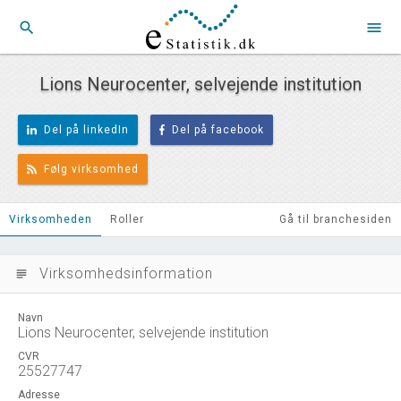
search
menu
Lions Neurocenter, selvejende institution
Del på linkedIn
Del på facebook
Følg virksomhed
Virksomheden
Roller
Gå til branchesiden
Virksomhedsinformation
subject
Navn
Lions Neurocenter, selvejende institution
CVR
25527747
Adresse