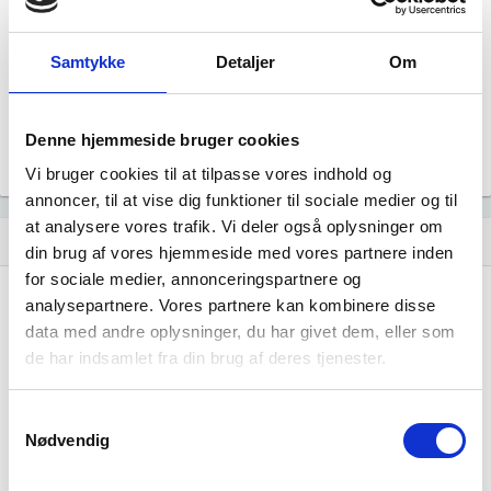
Aktiv
Revisor
Uoplyst
Samtykke
Detaljer
Om
Formål
Uoplyst
Tegningsregel
Denne hjemmeside bruger cookies
Uoplyst
Vi bruger cookies til at tilpasse vores indhold og
annoncer, til at vise dig funktioner til sociale medier og til
at analysere vores trafik. Vi deler også oplysninger om
Udvikling i antal ansatte
show_chart
image
din brug af vores hjemmeside med vores partnere inden
for sociale medier, annonceringspartnere og
analysepartnere. Vores partnere kan kombinere disse
1000+
1000+
data med andre oplysninger, du har givet dem, eller som
500 - 999
500 - 999
de har indsamlet fra din brug af deres tjenester.
200 - 499
200 - 499
100 - 199
100 - 199
50 - 99
50 - 99
Samtykkevalg
Nødvendig
20 - 49
20 - 49
10 - 19
10 - 19